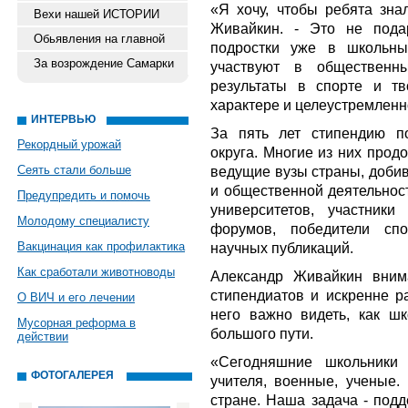
«
Я хочу, чтобы ребята знал
Вехи нашей ИСТОРИИ
Живайкин. -
Это не подар
Обьявления на главной
подростки уже в школьны
За возрождение Самарки
участвуют в общественны
результаты в спорте и тв
характере и целеустремленн
ИНТЕРВЬЮ
За пять лет стипендию п
Рекордный урожай
округа. Многие из них прод
Сеять стали больше
ведущие вузы страны, добив
и общественной деятельност
Предупредить и помочь
университетов, участник
Молодому специалисту
форумов, победители сп
Вакцинация как профилактика
научных публикаций.
Как сработали животноводы
Александр Живайкин вним
стипендиатов и искренне р
О ВИЧ и его лечении
него важно видеть, как ш
Мусорная реформа в
большого пути.
действии
«
Сегодняшние школьники 
ФОТОГАЛЕРЕЯ
учителя, военные, ученые.
стране. Наша задача - подд