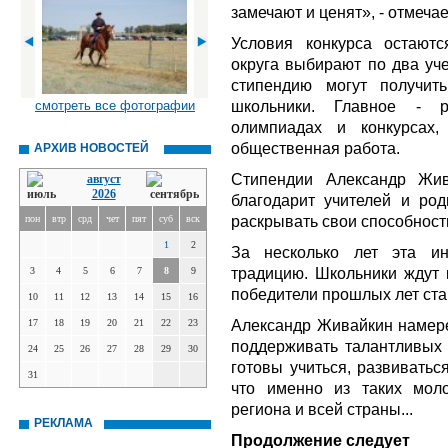
замечают и ценят
», - отмечае
Условия конкурса остают
округа выбирают по два уче
стипендию могут получит
школьники. Главное - 
смотреть все фотографии
олимпиадах и конкурсах,
общественная работа.
АРХИВ НОВОСТЕЙ
Стипендии Александр Жив
август
2026
благодарит учителей и род
раскрывать свои способност
пон
втр
срд
чет
пят
суб
вск
1
2
За несколько лет эта ин
традицию. Школьники ждут к
3
4
5
6
7
8
9
победители прошлых лет ст
10
11
12
13
14
15
16
Александр Живайкин намере
17
18
19
20
21
22
23
поддерживать талантливых 
24
25
26
27
28
29
30
готовы учиться, развиватьс
31
что именно из таких мол
региона и всей страны...
РЕКЛАМА
Продолжение следует