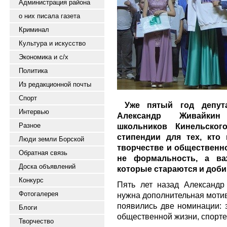
Администрация района
о них писала газета
Криминал
Культура и искусство
Экономика и с/х
Политика
Из редакционной почты
Спорт
Уже пятый год депут
Интервью
Александр Живайкин
Разное
школьников Кинельског
стипендии для тех, кто 
Люди земли Борской
творчестве и общественно
Обратная связь
не формальность, а ва
Доска объявлений
которые стараются и доби
Конкурс
Пять лет назад Александ
Фотогалерея
нужна дополнительная мотив
появились две номинации: з
Блоги
общественной жизни, спорте
Творчество