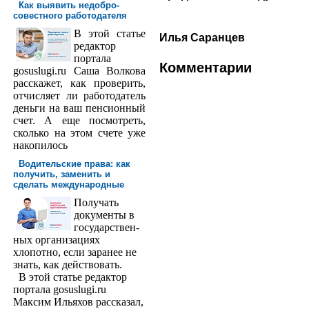
Как выявить недобро­
совестного работодателя
В этой статье
Илья Саранцев
редактор
порта­ла
Комментарии
gosuslugi.ru Саша Волкова
расскажет, как проверить,
отчисляет ли работодатель
деньги на ваш пенсионный
счет. А еще посмотреть,
сколько на этом счете уже
накопилось
Водительские права: как
получить, заменить и
сделать международ­ные
Получать
доку­менты в
государствен­
ных организациях
хлопотно, если заранее не
знать, как действовать.
В этой статье редактор
портала gosuslugi.ru
Максим Ильяхов рассказал,