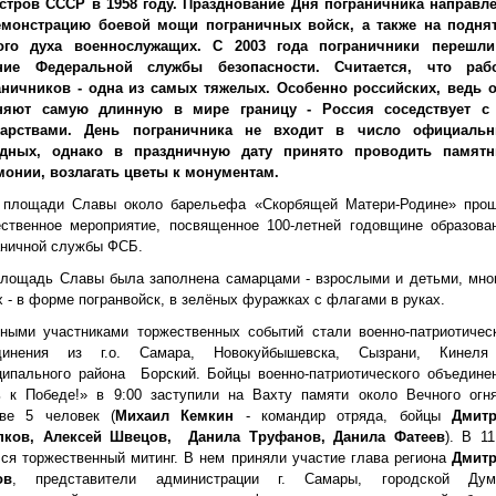
стров СССР в 1958 году. Празднование Дня пограничника направл
емонстрацию боевой мощи пограничных войск, а также на подня
ого духа военнослужащих. С 2003 года пограничники перешл
ние Федеральной службы безопасности. Считается, что раб
аничников - одна из самых тяжелых. Особенно российских, ведь 
няют самую длинную в мире границу - Россия соседствует с
дарствами. День пограничника не входит в число официаль
дных, однако в праздничную дату принято проводить памят
монии, возлагать цветы к монументам.
лощади Славы около барельефа «Скорбящей Матери-Родине» про
ественное мероприятие, посвященное 100-летней годовщине образова
аничной службы ФСБ.
площадь Славы была заполнена самарцами - взрослыми и детьми, мно
х - в форме погранвойск, в зелёных фуражках с флагами в руках.
вными участниками торжественных событий стали военно-патриотичес
динения из г.о. Самара, Новокуйбышевска, Сызрани, Кинел
ципального района Борский. Бойцы военно-патриотического объедине
ь к Победе!» в 9:00 заступили на Вахту памяти около Вечного огн
аве 5 человек (
Михаил Кемкин
- командир отряда, бойцы
Дмит
пков, Алексей Швецов, Данила Труфанов, Данила Фатеев
). В 11
ся торжественный митинг. В нем приняли участие глава региона
Дмит
ов
, представители администрации г. Самары, городской Ду