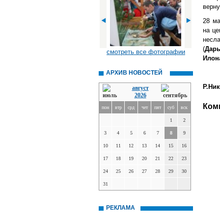
верну
28 м
на це
несл
(
Дар
смотреть все фотографии
Илон
АРХИВ НОВОСТЕЙ
Р.Ник
август
2026
Ком
пон
втр
срд
чет
пят
суб
вск
1
2
3
4
5
6
7
8
9
10
11
12
13
14
15
16
17
18
19
20
21
22
23
24
25
26
27
28
29
30
31
РЕКЛАМА