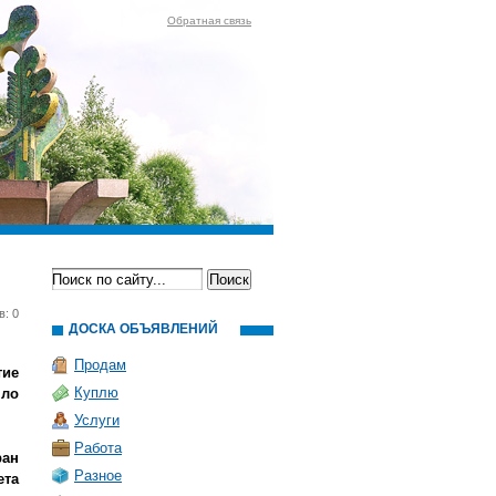
Обратная связь
в: 0
ДОСКА ОБЪЯВЛЕНИЙ
Продам
тие
Куплю
шло
Услуги
Работа
ан
Разное
ета