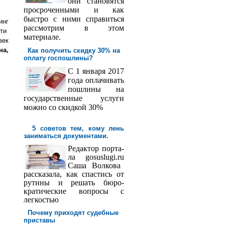
они становятся
просроченными и как
быстро с ними справиться
инг
рассмотрим в этом
яти
материале.
век
на,
Как получить скидку 30% на
оплату госпош­лины?
С 1 января 2017
года оплачивать
пошлины на
государственные услуги
можно со скидкой 30%
5 советов тем, кому лень
заниматься документами.
Редактор порта­
ла
gosuslugi
.
ru
Саша
Волкова
рассказала, как спастись от
рутины и решать бюро­
кратические вопросы с
легкостью
Почему приходят судебные
приставы