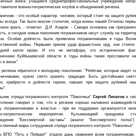
аничных войск; учащиеся среднепрофессиональных учреждений облас
тавители военно-патриотических клубов и объединений региона.
аничник - это особый характер, человек, который стоит на защите рубе
ы всегда. Так было многие столетия, когда воины нашей Отчизны перв
чали врага, - отметил Д.И. Азаров. - Самара основана как пригранич
сть, и сегодня новые поколения пограничников несут службу на террито
она. Особая доблесть была проявлена пограничниками в годы Вели
ественной войны. Первыми приняв удар фашистских орд, они стояли
едней капли крови. И это не метафора, это исторические фак
аничники Куйбышевской области в годы войны также прославили н
 в веках".
 региона обратился к молодому поколению: "Ребятам, которые видят с
аничниками, нужно свято хранить традиции. Быть достойными свет
ти, храбрости и доблести героев, павших при защите рубежей на
ы".
ьник отряда пограничного контроля "Поволжье"
Сергей Липатов
в св
уплении говорил о том, что в регионе хорошо налажено взаимодейст
у пограничниками и властью - при ее поддержке организуются мно
но-патриотические мероприятия. Кульминацией праздника ст
ождение "Бессмертной заставы" (аналог "Бессмертного полка"
ственный марш сотрудников отряда пограничного контроля "Поволжье".
ы ВПО "Путь к Победе!" отдали дань уважения всем пограничникам,