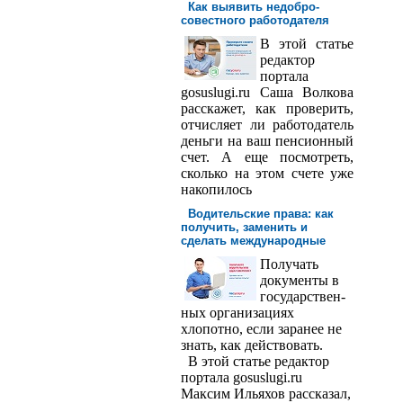
Как выявить недобро­
совестного работодателя
В этой статье
редактор
порта­ла
gosuslugi.ru Саша Волкова
расскажет, как проверить,
отчисляет ли работодатель
деньги на ваш пенсионный
счет. А еще посмотреть,
сколько на этом счете уже
накопилось
Водительские права: как
получить, заменить и
сделать международ­ные
Получать
доку­менты в
государствен­
ных организациях
хлопотно, если заранее не
знать, как действовать.
В этой статье редактор
портала gosuslugi.ru
Максим Ильяхов рассказал,