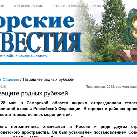
тов
к 75-летию Победы
к 80-летию Победы
Информер
кого района Самарской области
На защите родных рубежей
Общество
2018
Просмотров: 1283, комментарие
защите родных рубежей
28 мая в Самарской области широко отпраздновали столе
аничной охраны
Российской Федерации. В городах и районах про
ество торжественных мероприятий.
ь пограничника отмечается в России и ряде других стр
советского пространства. Он был установлен постановлением Сов