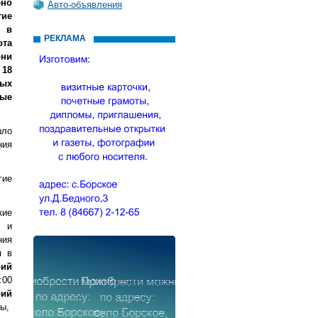
ено
Авто-объявления
тие
и в
РЕКЛАМА
ота
они
 18
ных
ные
шло
ния
гие
кие
я и
ния
я в
рий
:00
рий
мы,