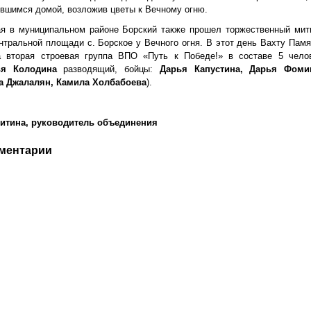
вшимся домой, возложив цветы к Вечному огню.
ая в муниципальном районе Борский также прошел торжественный мит
нтральной площади с. Борское у Вечного огня. В этот день Вахту Пам
а вторая строевая группа ВПО «Путь к Победе!» в составе 5 чело
ья Колодина
разводящий, бойцы:
Дарья Капустина, Дарья Фоми
а Джалалян, Камила Холбабоева
).
итина,
руководитель объединения
ментарии