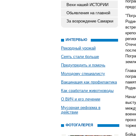
погр
Вехи нашей ИСТОРИИ
предс
Обьявления на главной
"Погр
За возрождение Самарки
Родин
встре
крепо
реги
ИНТЕРВЬЮ
Отеч
Рекордный урожай
посл
Погр
Сеять стали больше
землю
Предупредить и помочь
Глава
Молодому специалисту
погр
Вакцинация как профилактика
памя
Родин
Как сработали животноводы
Начал
О ВИЧ и его лечении
выст
Мусорная реформа в
межд
действии
воен
прох
ФОТОГАЛЕРЕЯ
торже
Бойц