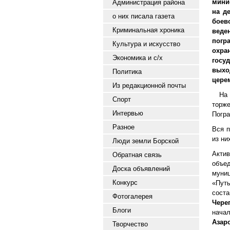
мини
Администрация района
на д
о них писала газета
боев
Криминальная хроника
веде
погр
Культура и искусство
охра
Экономика и с/х
госу
выхо
Политика
цере
Из редакционной почты
На п
Спорт
торж
Интервью
Погр
Разное
Вся 
из ни
Люди земли Борской
Акти
Обратная связь
объе
Доска объявлений
муни
Конкурс
«Пут
сост
Фотогалерея
Чере
Блоги
начал
Азар
Творчество