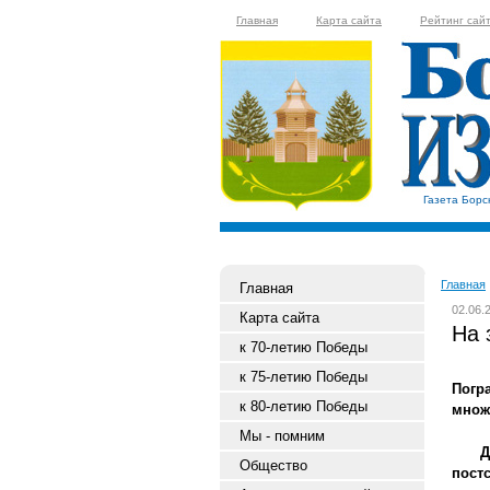
Главная
Карта сайта
Рейтинг сай
Газета Борс
Главная
Главная
02.06.
Карта сайта
На 
к 70-летию Победы
к 75-летию Победы
Погр
к 80-летию Победы
множ
Мы - помним
Ден
Общество
пост