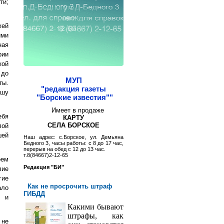
ти;
жей
ыми
ная
рии
кой
 до
МУП
ты.
"редакция газеты
ашу
"Борские известия""
Имеет в продаже
ебя
КАРТУ
СЕЛА БОРСКОЕ
лой
шей
Наш адрес: с.Борское, ул. Демьяна
Бедного 3, часы работы: с 8 до 17 час,
перерыв на обед с 12 до 13 час.
т.8(84667)2-12-65
оем
Редакция "БИ"
вие
гие
Как не просрочить штраф
ало
ГИБДД
) и
Какими бывают
штрафы, как
 не