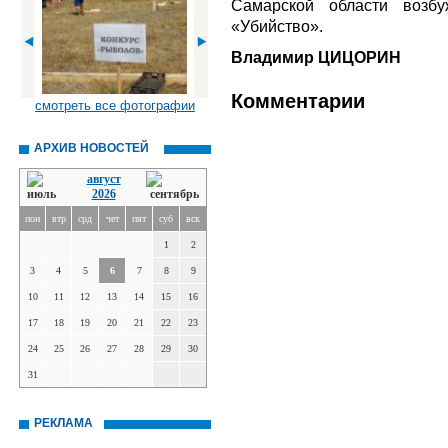
Самарской области возбу
«Убийство».
Владимир ЦИЦОРИН
Комментарии
смотреть все фотографии
АРХИВ НОВОСТЕЙ
август
2026
пон
втр
срд
чет
пят
суб
вск
1
2
3
4
5
6
7
8
9
10
11
12
13
14
15
16
17
18
19
20
21
22
23
24
25
26
27
28
29
30
31
РЕКЛАМА