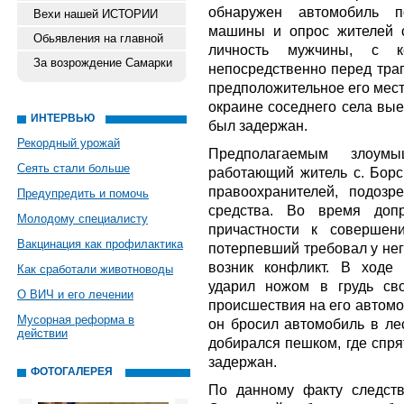
обнаружен автомобиль п
Вехи нашей ИСТОРИИ
машины и опрос жителей с
Обьявления на главной
личность мужчины, с к
За возрождение Самарки
непосредственно перед траг
предположительное его мес
окраине соседнего села вые
ИНТЕРВЬЮ
был задержан.
Рекордный урожай
Предполагаемым злоум
Сеять стали больше
работающий житель с. Борс
правоохранителей, подозр
Предупредить и помочь
средства. Во время доп
Молодому специалисту
причастности к совершен
Вакцинация как профилактика
потерпевший требовал у него
возник конфликт. В ходе
Как сработали животноводы
ударил ножом в грудь св
О ВИЧ и его лечении
происшествия на его автомо
Мусорная реформа в
он бросил автомобиль в ле
действии
добирался пешком, где спря
задержан.
ФОТОГАЛЕРЕЯ
По данному факту следст