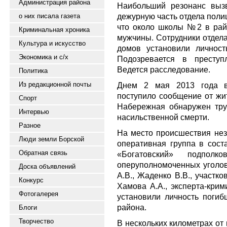
Администрация района
Наибольший резонанс выз
дежурную часть отдела поли
о них писала газета
что около школы №2 в райц
Криминальная хроника
мужчины. Сотрудники отдел
Культура и искусство
домов установили личност
Экономика и с/х
Подозревается в преступ
Ведется расследование.
Политика
Из редакционной почты
Днем 2 мая 2013 года в
поступило сообщение от жит
Спорт
Набережная обнаружен тр
Интервью
насильственной смерти.
Разное
На место происшествия нез
Люди земли Борской
оперативная группа в сост
Обратная связь
«Богатовский» подполк
оперуполномоченных уголов
Доска объявлений
А.В., Жаденко В.В., участк
Конкурс
Хамова А.А., эксперта-кри
Фотогалерея
установили личность погиб
района.
Блоги
Творчество
В нескольких километрах от