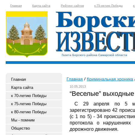
Главная
Карта сайта
Рейтинг сайтов
к 75-летию Победы
к
Газета Борского района Самарской области
Главная
Криминальная хроника
Главная
10.05.2013
Карта сайта
“Веселые” выходные
к 70-летию Победы
С 29 апреля по 5 ма
к 75-летию Победы
зарегистрировано 42 происш
к 80-летию Победы
(с 1 по 5) - 34 происшеств
Мы - помним
протокола о нарушениях 
Общество
дорожного движения.