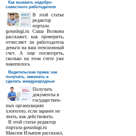
Как выявить недобро­
совестного работодателя
В этой статье
редактор
порта­ла
gosuslugi.ru Саша Волкова
расскажет, как проверить,
отчисляет ли работодатель
деньги на ваш пенсионный
счет. А еще посмотреть,
сколько на этом счете уже
накопилось
Водительские права: как
получить, заменить и
сделать международ­ные
Получать
доку­менты в
государствен­
ных организациях
хлопотно, если заранее не
знать, как действовать.
В этой статье редактор
портала gosuslugi.ru
Максим Ильяхов рассказал,