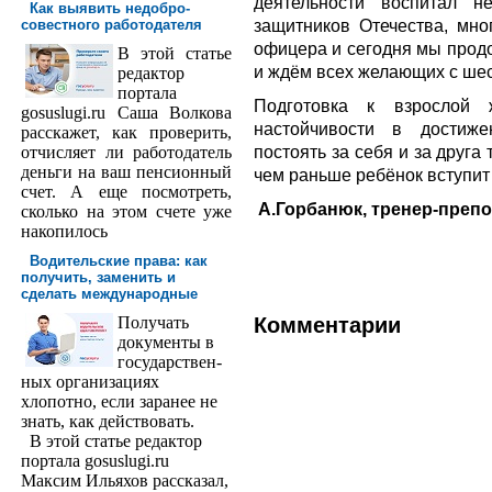
деятельности воспитал н
Как выявить недобро­
защитников Отечества, мн
совестного работодателя
офицера и сегодня мы прод
В этой статье
и ждём всех желающих с шес
редактор
порта­ла
Подготовка к взрослой 
gosuslugi.ru Саша Волкова
настойчивости в достиже
расскажет, как проверить,
постоять за себя и за друг
отчисляет ли работодатель
деньги на ваш пенсионный
чем раньше ребёнок вступит 
счет. А еще посмотреть,
А.Горбанюк, тренер-преп
сколько на этом счете уже
накопилось
Водительские права: как
получить, заменить и
сделать международ­ные
Получать
Комментарии
доку­менты в
государствен­
ных организациях
хлопотно, если заранее не
знать, как действовать.
В этой статье редактор
портала gosuslugi.ru
Максим Ильяхов рассказал,