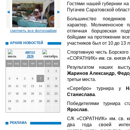
Гостями нашей губернии на 
Пугачев Саратовской област
Большинство поединков
характер. Молниеносное 
отличная борцовская под
смотреть все фотографии
бойцами на протяжении всег
участников был от 10 до 13 л
АРХИВ НОВОСТЕЙ
Спортивную честь Борского 
август
2026
«СОРАТНИК» им. св. князя 
пон
втр
срд
чет
пят
суб
вск
Результатом наших выст
1
2
Жаринов Александр, Федо
третьи места.
3
4
5
6
7
8
9
10
11
12
13
14
15
16
«Серебро» турнира у
Н
Станислава
.
17
18
19
20
21
22
23
24
25
26
27
28
29
30
Победителями турнира с
Ярослав.
31
С/К «СОРАТНИК» им. св. кн
РЕКЛАМА
два года своей интенси