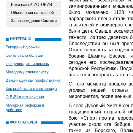
Вехи нашей ИСТОРИИ
заминированными мишеням
было захвачено 1128 че
Обьявления на главной
варварского плена стали тя
За возрождение Самарки
спасателей и офицеров спец
были дети. Свыше восьмисо
тяжести. Из трёх десятков 
ИНТЕРВЬЮ
Впоследствии он был приг
Рекордный урожай
Ответственность за содеян
Сеять стали больше
боевик Шамиль Басаев, ч
сегодня его последовател
Предупредить и помочь
Арабской Республике. Подо
Молодому специалисту
пытаются построить так на
Вакцинация как профилактика
С того момента прошло во
Как сработали животноводы
уголках нашей страны 
мероприятия, посвященные ж
О ВИЧ и его лечении
В селе Дубовый Умёт 9 сент
Мусорная реформа в
действии
традиционный открытый об
бою «Спорт против террора
ФОТОГАЛЕРЕЯ
участие около ста бойцов 
также из Борского, Волж