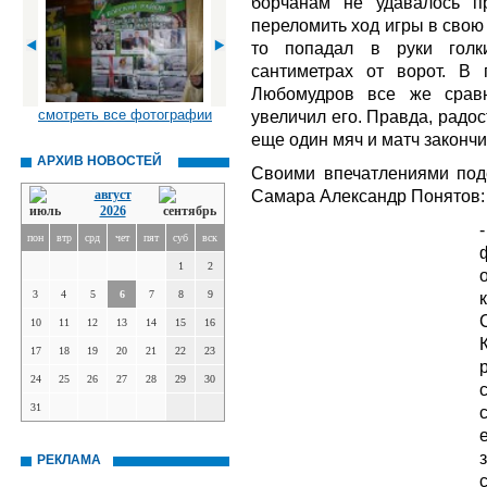
борчанам не удавалось п
переломить ход игры в свою 
то попадал в руки голки
сантиметрах от ворот. В
Любомудров все же сравн
смотреть все фотографии
увеличил его. Правда, радос
еще один мяч и матч закончи
АРХИВ НОВОСТЕЙ
Своими впечатлениями поде
Самара Александр Понятов:
август
2026
пон
втр
срд
чет
пят
суб
вск
1
2
3
4
5
6
7
8
9
10
11
12
13
14
15
16
17
18
19
20
21
22
23
24
25
26
27
28
29
30
31
РЕКЛАМА