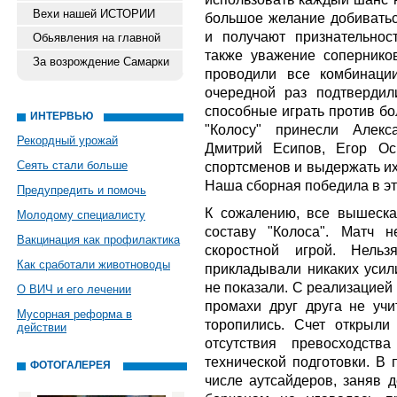
Вехи нашей ИСТОРИИ
большое желание добиваться
и получают признательнос
Обьявления на главной
также уважение сопернико
За возрождение Самарки
проводили все комбинаци
очередной раз подтвердил
способные играть против бо
ИНТЕРВЬЮ
"Колосу" принесли Алекс
Рекордный урожай
Дмитрий Есипов, Егор Ос
Сеять стали больше
спортсменов и выдержать их 
Наша сборная победила в это
Предупредить и помочь
К сожалению, все вышеска
Молодому специалисту
составу "Колоса". Матч 
Вакцинация как профилактика
скоростной игрой. Нель
Как сработали животноводы
прикладывали никаких усил
не показали. С реализацией
О ВИЧ и его лечении
промахи друг друга не учи
Мусорная реформа в
торопились. Счет открыли
действии
отсутствия превосходств
технической подготовки. В
ФОТОГАЛЕРЕЯ
числе аутсайдеров, заняв д