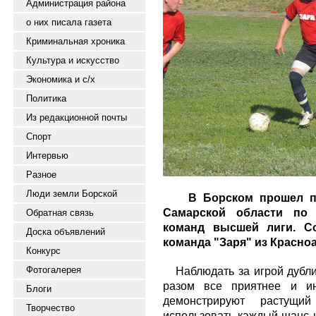
Администрация района
о них писала газета
Криминальная хроника
Культура и искусство
Экономика и с/х
Политика
Из редакционной почты
Спорт
Интервью
Разное
Люди земли Борской
В Борском прошел пят
Самарской области по
Обратная связь
команд высшей лиги. С
Доска объявлений
команда "Заря" из Красно
Конкурс
Фотогалерея
Наблюдать за игрой дубли
разом все приятнее и ин
Блоги
демонстрируют растущий
Творчество
использовать каждый шанс н