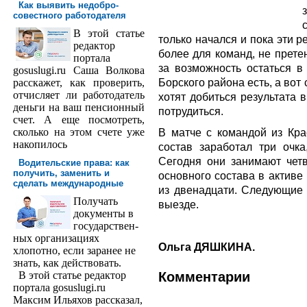
Как выявить недобро­
совестного работодателя
В этой статье
только начался и пока эти 
редактор
более для команд, не прет
порта­ла
за возможность остаться в
gosuslugi.ru Саша Волкова
Борского района есть, а вот
расскажет, как проверить,
отчисляет ли работодатель
хотят добиться результата 
деньги на ваш пенсионный
потрудиться.
счет. А еще посмотреть,
сколько на этом счете уже
В матче с командой из Кр
накопилось
состав заработал три очка
Сегодня они занимают четв
Водительские права: как
получить, заменить и
основного состава в активе
сделать международ­ные
из двенадцати. Следующие 
Получать
выезде.
доку­менты в
государствен­
ных организациях
Ольга ДЯШКИНА.
хлопотно, если заранее не
знать, как действовать.
В этой статье редактор
Комментарии
портала gosuslugi.ru
Максим Ильяхов рассказал,