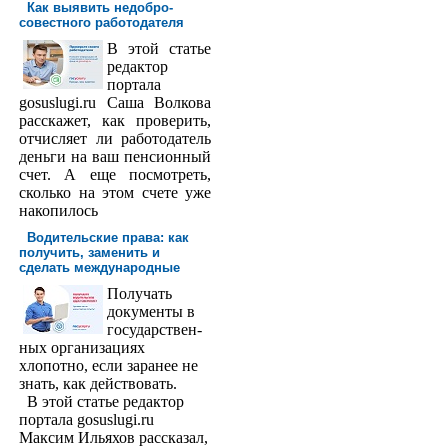
Как выявить недобро­
совестного работодателя
В этой статье
редактор
порта­ла
gosuslugi.ru Саша Волкова
расскажет, как проверить,
отчисляет ли работодатель
деньги на ваш пенсионный
счет. А еще посмотреть,
сколько на этом счете уже
накопилось
Водительские права: как
получить, заменить и
сделать международ­ные
Получать
доку­менты в
государствен­
ных организациях
хлопотно, если заранее не
знать, как действовать.
В этой статье редактор
портала gosuslugi.ru
Максим Ильяхов рассказал,