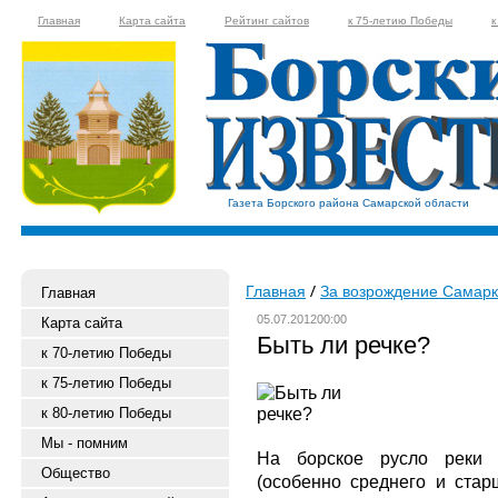
Главная
Карта сайта
Рейтинг сайтов
к 75-летию Победы
к
Газета Борского района Самарской области
Главная
За возрождение Самар
Главная
05.07.201200:00
Карта сайта
Быть ли речке?
к 70-летию Победы
к 75-летию Победы
к 80-летию Победы
Мы - помним
На борское русло реки 
Общество
(особенно среднего и стар