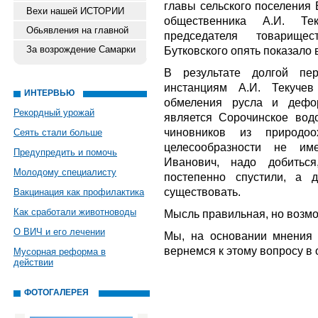
главы сельского поселения 
Вехи нашей ИСТОРИИ
общественника А.И. Те
Обьявления на главной
председателя товарище
За возрождение Самарки
Бутковского опять показало 
В результате долгой пе
инстанциям А.И. Текучев
ИНТЕРВЬЮ
обмеления русла и дефор
Рекордный урожай
является Сорочинское вод
чиновников из природоох
Сеять стали больше
целесообразности не име
Предупредить и помочь
Иванович, надо добитьс
Молодому специалисту
постепенно спустили, а 
существовать.
Вакцинация как профилактика
Как сработали животноводы
Мысль правильная, но возмо
О ВИЧ и его лечении
Мы, на основании мнения 
вернемся к этому вопросу в
Мусорная реформа в
действии
ФОТОГАЛЕРЕЯ