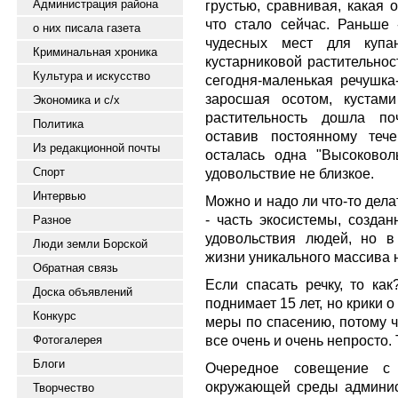
Администрация района
грустью, сравнивая, какая 
что стало сейчас. Раньше 
о них писала газета
чудесных мест для купа
Криминальная хроника
кустарниковой растительнос
Культура и искусство
сегодня-маленькая речушка-
заросшая осотом, кустам
Экономика и с/х
растительность дошла по
Политика
оставив постоянному теч
Из редакционной почты
осталась одна "Высоковол
Спорт
удовольствие не близкое.
Интервью
Можно и надо ли что-то дела
- часть экосистемы, созда
Разное
удовольствия людей, но 
Люди земли Борской
жизни уникального массива н
Обратная связь
Если спасать речку, то ка
Доска объявлений
поднимает 15 лет, но крики
Конкурс
меры по спасению, потому ч
все очень и очень непросто. 
Фотогалерея
Блоги
Очередное совещение с 
окружающей среды админист
Творчество