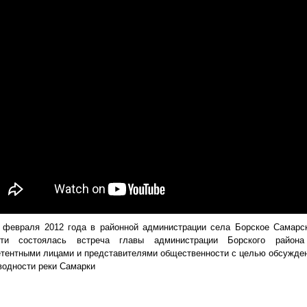
евраля 2012 года в районной администрации села Борское Самарс
сти состоялась встреча главы администрации Борского район
тентными лицами и представителями общественности с целью обсужде
одности реки Самарки