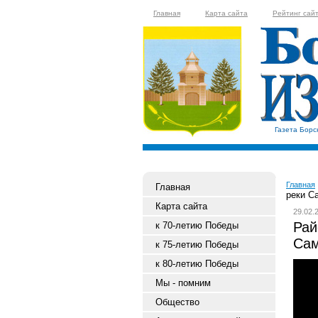
Главная
Карта сайта
Рейтинг сай
Газета Борс
Главная
Главная
реки С
Карта сайта
29.02.
Рай
к 70-летию Победы
Сам
к 75-летию Победы
к 80-летию Победы
Мы - помним
Общество