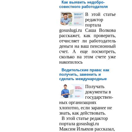
Как выявить недобро­
совестного работодателя
В этой статье
редактор
порта­ла
gosuslugi.ru Саша Волкова
расскажет, как проверить,
отчисляет ли работодатель
деньги на ваш пенсионный
счет. А еще посмотреть,
сколько на этом счете уже
накопилось
Водительские права: как
получить, заменить и
сделать международ­ные
Получать
доку­менты в
государствен­
ных организациях
хлопотно, если заранее не
знать, как действовать.
В этой статье редактор
портала gosuslugi.ru
Максим Ильяхов рассказал,