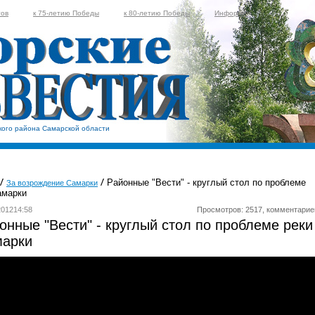
тов
к 75-летию Победы
к 80-летию Победы
Информер
кого района Самарской области
Районные "Вести" - круглый стол по проблеме
За возрождение Самарки
амарки
201214:58
Просмотров: 2517, комментарие
онные "Вести" - круглый стол по проблеме реки
арки