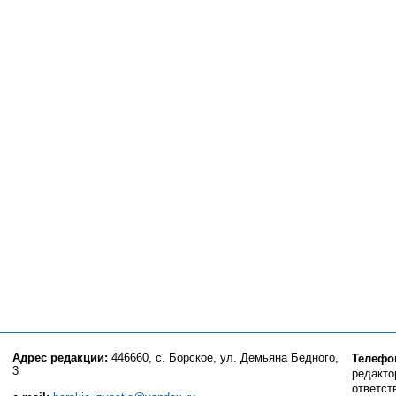
Адрес редакции:
446660, с. Борское, ул. Демьяна Бедного,
Телефо
3
редактор
ответст