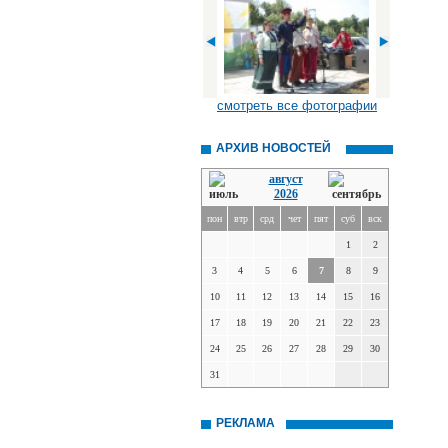
смотреть все фотографии
АРХИВ НОВОСТЕЙ
август
2026
пон
втр
срд
чет
пят
суб
вск
1
2
3
4
5
6
7
8
9
10
11
12
13
14
15
16
17
18
19
20
21
22
23
24
25
26
27
28
29
30
31
РЕКЛАМА