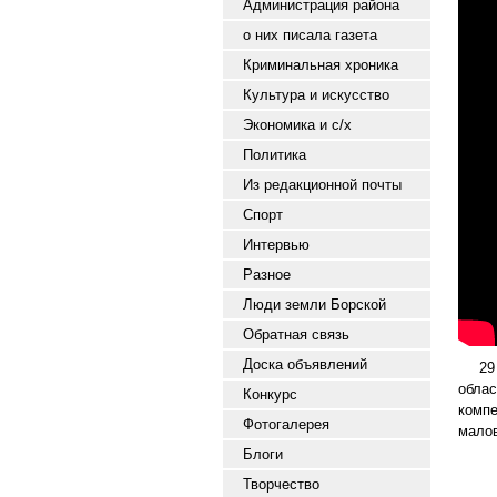
Администрация района
о них писала газета
Криминальная хроника
Культура и искусство
Экономика и с/х
Политика
Из редакционной почты
Спорт
Интервью
Разное
Люди земли Борской
Обратная связь
Доска объявлений
29 ф
обла
Конкурс
компе
Фотогалерея
малов
Блоги
Творчество