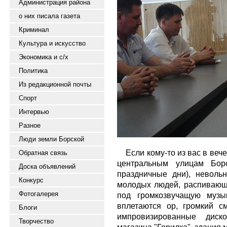
Администрация района
о них писала газета
Криминал
Культура и искусство
Экономика и с/х
Политика
Из редакционной почты
Спорт
Интервью
Разное
Люди земли Борской
Если кому-то из вас в ве
Обратная связь
центральным улицам Бор
Доска объявлений
праздничные дни), невол
Конкурс
молодых людей, распивающ
Фотогалерея
под громкозвучащую музы
вплетаются ор, громкий с
Блоги
импровизированные диск
Творчество