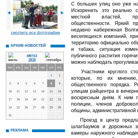
С больших улиц оно уже на
Искоренить это реально 
местной властей, пр
общественности. Яркий п
недавно набережная Волг
смотреть все фотографии
веселящихся компаний, при
территорию официально объ
АРХИВ НОВОСТЕЙ
и табака, ситуация изме
публичного распития горячи
август
2026
можно наблюдать прогулива
пон
втр
срд
чет
пят
суб
вск
Участники круглого стол
1
2
которые, по их мнению,
3
4
5
6
7
8
9
общественного порядка. 
улицам райцентра в вечерн
10
11
12
13
14
15
16
воскресным дням. К ним п
17
18
19
20
21
22
23
полиции, членов доброво
24
25
26
27
28
29
30
общины, административной 
31
Проезд в центр предлага
шлагбаумов и дорожных зн
РЕКЛАМА
камеры наружного наблюдени