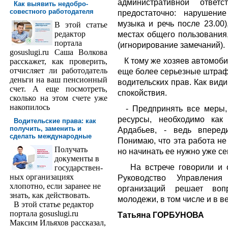
административной ответс
Как выявить недобро­
совестного работодателя
предостаточно: нарушени
музыка и речь после 23.00)
В этой статье
редактор
местах общего пользования
порта­ла
(игнорирование замечаний).
gosuslugi.ru Саша Волкова
К тому же хозяев автомобил
расскажет, как проверить,
отчисляет ли работодатель
еще более серьезные штрафн
деньги на ваш пенсионный
водительских прав. Как види
счет. А еще посмотреть,
спокойствия.
сколько на этом счете уже
накопилось
- Предпринять все меры,
ресурсы, необходимо как
Водительские права: как
получить, заменить и
Ардабьев, - ведь вперед
сделать международ­ные
Понимаю, что эта работа не
Получать
но начинать ее нужно уже се
доку­менты в
На встрече говорили и о 
государствен­
ных организациях
Руководство Управлени
хлопотно, если заранее не
организаций решает воп
знать, как действовать.
молодежи, в том числе и в в
В этой статье редактор
портала gosuslugi.ru
Татьяна ГОРБУНОВА
Максим Ильяхов рассказал,