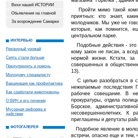
магазина "Горилка", здания
Вехи нашей ИСТОРИИ
Пройти мимо такой компа
Обьявления на главной
приятных: кто знает, ка
За возрождение Самарки
молодчиков. Мы уже не гов
которые, как помнится, 
центральном парке.
ИНТЕРВЬЮ
Подобные действия - это 
Рекордный урожай
кому закон не писан, а все
Сеять стали больше
нормой жизни. Кстати, за 
совершенных в общественных
Предупредить и помочь
13).
Молодому специалисту
С целью разобраться в си
Вакцинация как профилактика
нежелаемые последствия Г
Как сработали животноводы
рабочее совещание. В не
прокуратуры, отдела поли
О ВИЧ и его лечении
Борское, административн
Мусорная реформа в
несовершеннолетних. К р
действии
приглашены и депутаты рай
ФОТОГАЛЕРЕЯ
Подобное явление в молод
встречи, опасно еще и тем,