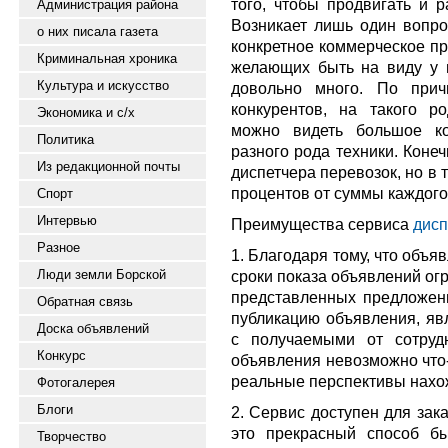
того, чтобы продвигать и р
Администрация района
Возникает лишь один вопро
о них писала газета
конкретное коммерческое п
Криминальная хроника
желающих быть на виду у в
Культура и искусство
довольно много. По прич
конкурентов, на такого р
Экономика и с/х
можно видеть большое ко
Политика
разного рода техники. Коне
Из редакционной почты
диспетчера перевозок, но в 
процентов от суммы каждого 
Спорт
Интервью
Преимущества сервиса
дисп
Разное
1. Благодаря тому, что объя
Люди земли Борской
сроки показа объявлений ог
представленных предложени
Обратная связь
публикацию объявления, яв
Доска объявлений
с получаемыми от сотруд
Конкурс
объявления невозможно что-
реальные перспективы нахо
Фотогалерея
Блоги
2. Сервис доступен для зак
это прекрасный способ бы
Творчество