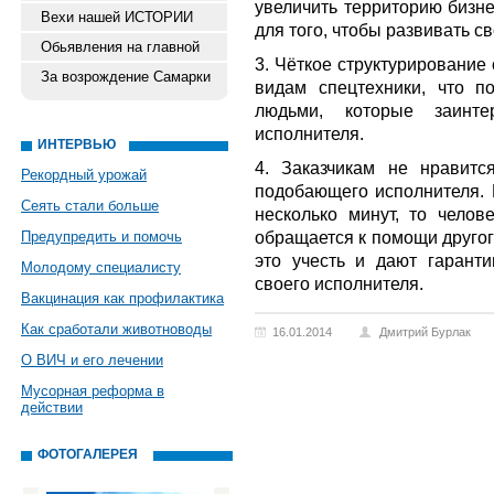
увеличить территорию бизне
Вехи нашей ИСТОРИИ
для того, чтобы развивать св
Обьявления на главной
3. Чёткое структурирование
За возрождение Самарки
видам спецтехники, что п
людьми, которые заинте
исполнителя.
ИНТЕРВЬЮ
4. Заказчикам не нравитс
Рекордный урожай
подобающего исполнителя. Е
Сеять стали больше
несколько минут, то челов
обращается к помощи другог
Предупредить и помочь
это учесть и дают гаранти
Молодому специалисту
своего исполнителя.
Вакцинация как профилактика
Как сработали животноводы
16.01.2014
Дмитрий Бурлак
О ВИЧ и его лечении
Мусорная реформа в
действии
ФОТОГАЛЕРЕЯ