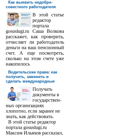
Как выявить недобро­
совестного работодателя
В этой статье
редактор
порта­ла
gosuslugi.ru Саша Волкова
расскажет, как проверить,
отчисляет ли работодатель
деньги на ваш пенсионный
счет. А еще посмотреть,
сколько на этом счете уже
накопилось
Водительские права: как
получить, заменить и
сделать международ­ные
Получать
доку­менты в
государствен­
ных организациях
хлопотно, если заранее не
знать, как действовать.
В этой статье редактор
портала gosuslugi.ru
Максим Ильяхов рассказал,