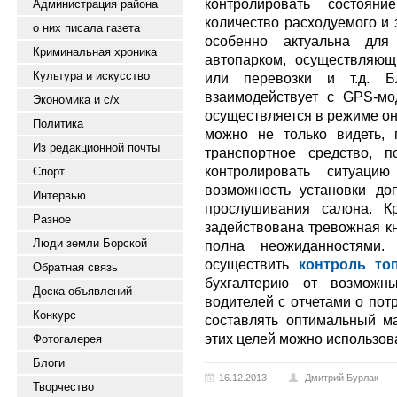
контролировать состояни
Администрация района
количество расходуемого и 
о них писала газета
особенно актуальна для
Криминальная хроника
автопарком, осуществляющ
Культура и искусство
или перевозки и т.д. Б
взаимодействует с GPS-мо
Экономика и с/х
осуществляется в режиме он
Политика
можно не только видеть, 
Из редакционной почты
транспортное средство, 
контролировать ситуацию
Спорт
возможность установки до
Интервью
прослушивания салона. К
Разное
задействована тревожная кно
Люди земли Борской
полна неожиданностями.
осуществить
контроль то
Обратная связь
бухгалтерию от возможны
Доска объявлений
водителей с отчетами о пот
Конкурс
составлять оптимальный м
этих целей можно использов
Фотогалерея
Блоги
16.12.2013
Дмитрий Бурлак
Творчество