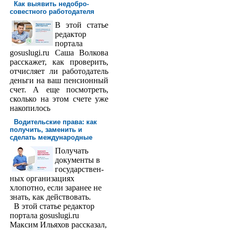
Как выявить недобро­
совестного работодателя
В этой статье
редактор
порта­ла
gosuslugi.ru Саша Волкова
расскажет, как проверить,
отчисляет ли работодатель
деньги на ваш пенсионный
счет. А еще посмотреть,
сколько на этом счете уже
накопилось
Водительские права: как
получить, заменить и
сделать международ­ные
Получать
доку­менты в
государствен­
ных организациях
хлопотно, если заранее не
знать, как действовать.
В этой статье редактор
портала gosuslugi.ru
Максим Ильяхов рассказал,