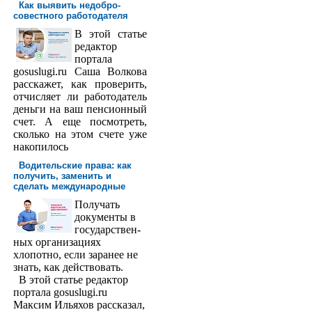
Как выявить недобро­
совестного работодателя
В этой статье
редактор
порта­ла
gosuslugi.ru Саша Волкова
расскажет, как проверить,
отчисляет ли работодатель
деньги на ваш пенсионный
счет. А еще посмотреть,
сколько на этом счете уже
накопилось
Водительские права: как
получить, заменить и
сделать международ­ные
Получать
доку­менты в
государствен­
ных организациях
хлопотно, если заранее не
знать, как действовать.
В этой статье редактор
портала gosuslugi.ru
Максим Ильяхов рассказал,