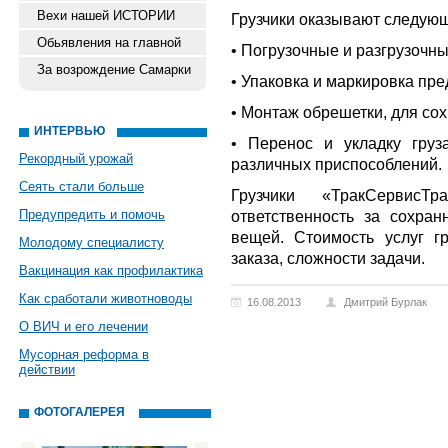
Вехи нашей ИСТОРИИ
Грузчики оказывают следующ
Обьявления на главной
• Погрузочные и разгрузочн
За возрождение Самарки
• Упаковка и маркировка пре
• Монтаж обрешетки, для со
ИНТЕРВЬЮ
• Перенос и укладку груз
Рекордный урожай
различных приспособлений.
Сеять стали больше
Грузчики «ТракСервис
Предупредить и помочь
ответственность за сохра
вещей. Стоимость услуг г
Молодому специалисту
заказа, сложности задачи.
Вакцинация как профилактика
Как сработали животноводы
16.08.2013
Дмитрий Бурлак
О ВИЧ и его лечении
Мусорная реформа в
действии
ФОТОГАЛЕРЕЯ