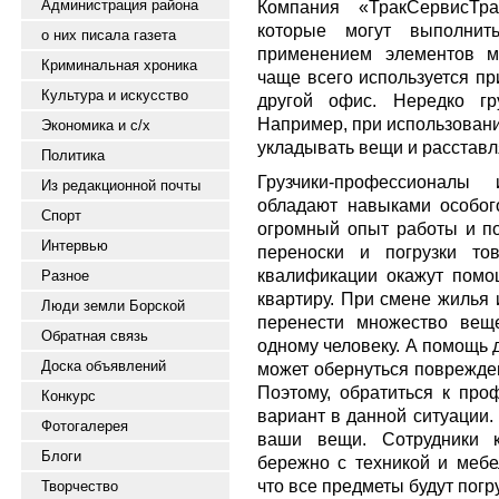
Администрация района
Компания «ТракСервисТра
которые могут выполнит
о них писала газета
применением элементов ме
Криминальная хроника
чаще всего используется пр
Культура и искусство
другой офис. Нередко гр
Например, при использовани
Экономика и с/х
укладывать вещи и расставл
Политика
Грузчики-профессионалы
Из редакционной почты
обладают навыками особог
Спорт
огромный опыт работы и по
Интервью
переноски и погрузки то
квалификации окажут помо
Разное
квартиру. При смене жилья 
Люди земли Борской
перенести множество вещ
Обратная связь
одному человеку. А помощь 
Доска объявлений
может обернуться поврежде
Поэтому, обратиться к пр
Конкурс
вариант в данной ситуации.
Фотогалерея
ваши вещи. Сотрудники к
Блоги
бережно с техникой и мебе
что все предметы будут пог
Творчество