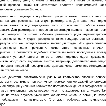
йдет к своему делу с умом и уважением, то в итоге он поймет, 
бный процесс, такой как аттестация является неотъемлемой час
ия очень успешного бизнеса.
правильном подходе к подобному процессу можно заметить нескол
в, как для работника, так и для работодателя. Для работника подоб
стация является подтверждением того, что его место работы являе
асным. Для работодателя подобная аттестация является мероприятием
щью которого он может избежать различного рода административ
ственности, если будет проверка от таких государственных органов, 
уратура или же Государственной инспекции труда. Или даже уголов
тственности, если произошли, какие либо несчастные случаи
риятии. В результате подобных аттестаций могут проводиться прове
пасности условий работы, то есть, если подобное будет доказано,
никам могут быть выделены льготы, например, дополнительные отпус
 во время подобной проверки работодатель может заменить оборудован
яв старое на новое.
бные действия автоматически уменьшат количество спорных вопрос
ые могут возникнуть при различных травмах или же аварийных ситуаци
ная ситуация уменьшит количество поступаемых денег в государствен
 из-за уменьшения риска подвергнуться не желательным случаям. Та
ьшение таких случаев уменьшат количество исков, с помощью кото
 обращаются за выплатами. Это даст работодателю минимиза
дов.