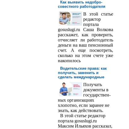
Как выявить недобро­
совестного работодателя
В этой статье
редактор
порта­ла
gosuslugi.ru Саша Волкова
расскажет, как проверить,
отчисляет ли работодатель
деньги на ваш пенсионный
счет. А еще посмотреть,
сколько на этом счете уже
накопилось
Водительские права: как
получить, заменить и
сделать международ­ные
Получать
доку­менты в
государствен­
ных организациях
хлопотно, если заранее не
знать, как действовать.
В этой статье редактор
портала gosuslugi.ru
Максим Ильяхов рассказал,