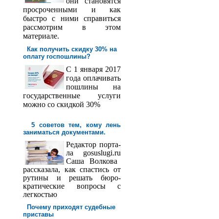
они становятся
просроченными и как
быстро с ними справиться
рассмотрим в этом
материале.
Как получить скидку 30% на
оплату госпош­лины?
С 1 января 2017
года оплачивать
пошлины на
государственные услуги
можно со скидкой 30%
5 советов тем, кому лень
заниматься документами.
Редактор порта­
ла
gosuslugi
.
ru
Саша
Волкова
рассказала, как спастись от
рутины и решать бюро­
кратические вопросы с
легкостью
Почему приходят судебные
приставы