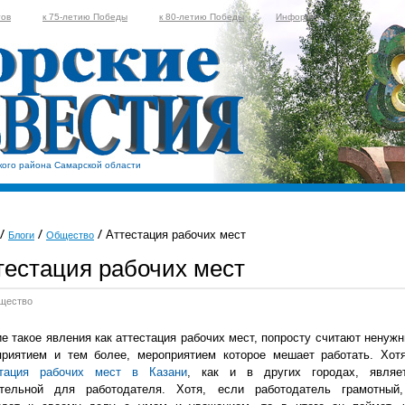
тов
к 75-летию Победы
к 80-летию Победы
Информер
кого района Самарской области
Аттестация рабочих мест
Блоги
Общество
тестация рабочих мест
щество
е такое явления как аттестация рабочих мест, попросту считают ненуж
приятием и тем более, мероприятием которое мешает работать. Хот
стация рабочих мест в Казани
, как и в других городах, являе
ательной для работодателя. Хотя, если работодатель грамотный