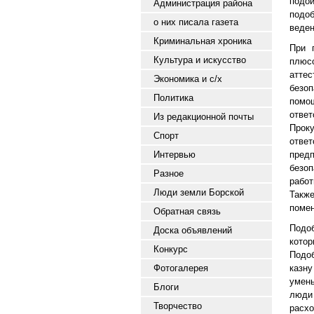
подо
Администрация района
подо
о них писала газета
веден
Криминальная хроника
При 
Культура и искусство
плюсо
атте
Экономика и с/х
безоп
Политика
помо
ответ
Из редакционной почты
Прок
Спорт
отве
Интервью
предп
безо
Разное
работ
Люди земли Борской
Также
помен
Обратная связь
Подо
Доска объявлений
котор
Конкурс
Подоб
Фотогалерея
казну
умен
Блоги
люди
Творчество
расхо