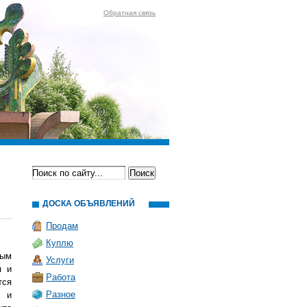
Обратная связь
ДОСКА ОБЪЯВЛЕНИЙ
Продам
Куплю
ным
Услуги
я и
Работа
тся
Разное
, и