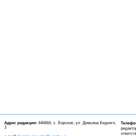
Адрес редакции:
446660, с. Борское, ул. Демьяна Бедного,
Телефо
3
редактор
ответст