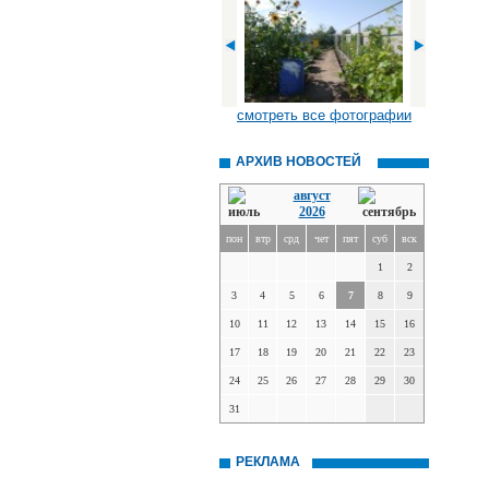
смотреть все фотографии
АРХИВ НОВОСТЕЙ
август
2026
пон
втр
срд
чет
пят
суб
вск
1
2
3
4
5
6
7
8
9
10
11
12
13
14
15
16
17
18
19
20
21
22
23
24
25
26
27
28
29
30
31
РЕКЛАМА