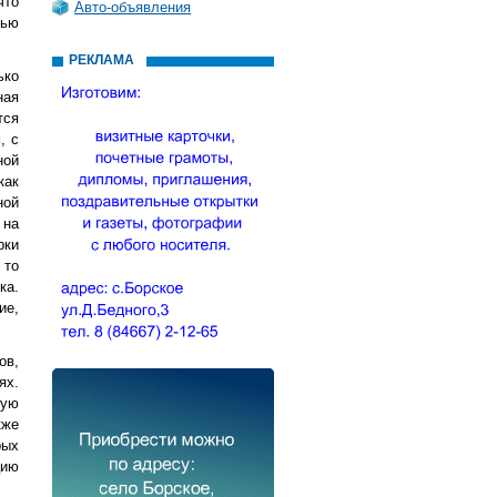
что
Авто-объявления
тью
РЕКЛАМА
ько
ная
тся
, с
ной
как
ной
 на
рки
 то
ка.
ие,
ов,
ях.
ную
кже
рых
цию