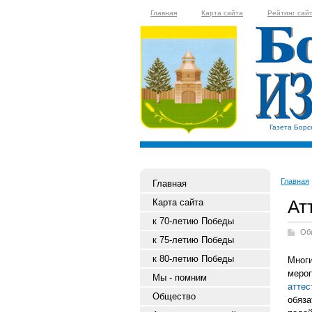
Главная
Карта сайта
Рейтинг сай
Газета Борс
Главная
Главная
Ат
Карта сайта
к 70-летию Победы
Об
к 75-летию Победы
к 80-летию Победы
Многи
меро
Мы - помним
атте
Общество
обяз