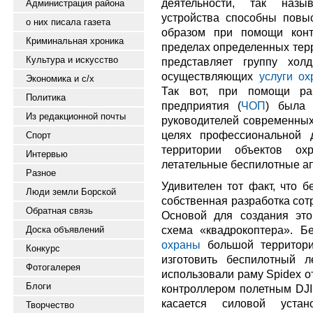
деятельности, так назы
Администрация района
устройства способны повы
о них писала газета
образом при помощи конт
Криминальная хроника
пределах определенных тер
Культура и искусство
представляет группу холд
осуществляющих
услуги о
Экономика и с/х
Так вот, при помощи раб
Политика
предприятия (
ЧОП
) была 
Из редакционной почты
руководителей современных
целях профессиональной 
Спорт
территории объектов ох
Интервью
летательные беспилотные а
Разное
Удивителен тот факт, что 
Люди земли Борской
собственная разработка сот
Обратная связь
Основой для создания это
схема «квадрокоптера». Б
Доска объявлений
охраны
большой территории
Конкурс
изготовить беспилотный л
Фотогалерея
использовали раму Spidex о
Блоги
контроллером полетным DJI
касается силовой уста
Творчество