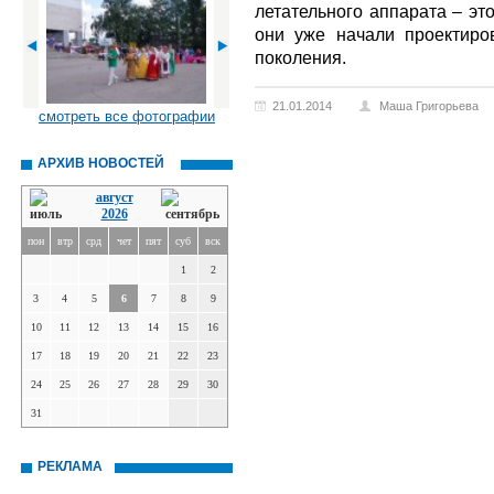
летательного аппарата – эт
они уже начали проектиро
поколения.
21.01.2014
Маша Григорьева
смотреть все фотографии
АРХИВ НОВОСТЕЙ
август
2026
пон
втр
срд
чет
пят
суб
вск
1
2
3
4
5
6
7
8
9
10
11
12
13
14
15
16
17
18
19
20
21
22
23
24
25
26
27
28
29
30
31
РЕКЛАМА