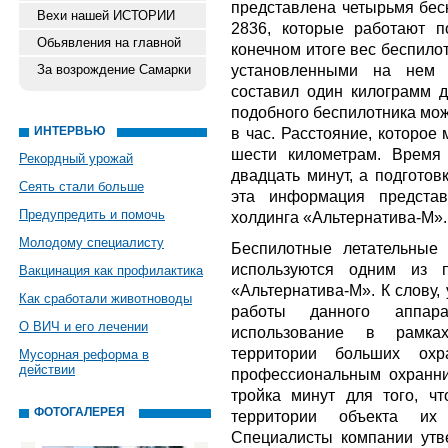
представлена четырьмя бес
Вехи нашей ИСТОРИИ
2836, которые работают п
Обьявления на главной
конечном итоге вес беспило
установленными на нем 
За возрождение Самарки
составил один килограмм д
подобного беспилотника мож
ИНТЕРВЬЮ
в час. Расстояние, которое
шести километрам. Время
Рекордный урожай
двадцать минут, а подготов
Сеять стали больше
эта информация представ
Предупредить и помочь
холдинга «Альтернатива-М».
Молодому специалисту
Беспилотные летательные
используются одним из п
Вакцинация как профилактика
«Альтернатива-М». К слову,
Как сработали животноводы
работы данного аппар
О ВИЧ и его лечении
использование в рамках
территории больших охр
Мусорная реформа в
действии
профессиональным охранни
тройка минут для того, ч
ФОТОГАЛЕРЕЯ
территории объекта их 
Специалисты компании утве