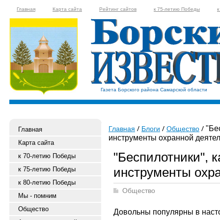
Главная
Карта сайта
Рейтинг сайтов
к 75-летию Победы
к
Газета Борского района Самарской области
"Бе
Главная
Блоги
Общество
Главная
инструменты охранной деятел
Карта сайта
"Беспилотники", 
к 70-летию Победы
инструменты охра
к 75-летию Победы
к 80-летию Победы
Общество
Мы - помним
Общество
Довольны популярны в насто