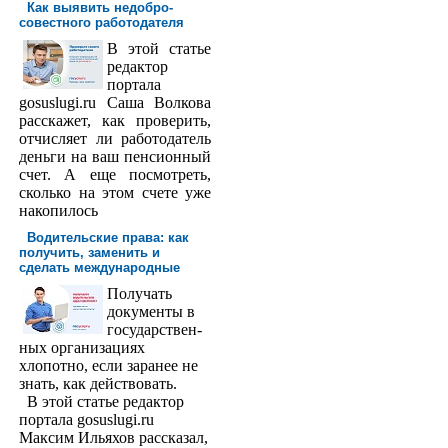
Как выявить недобро­
совестного работодателя
В этой статье
редактор
порта­ла
gosuslugi.ru Саша Волкова
расскажет, как проверить,
отчисляет ли работодатель
деньги на ваш пенсионный
счет. А еще посмотреть,
сколько на этом счете уже
накопилось
Водительские права: как
получить, заменить и
сделать международ­ные
Получать
доку­менты в
государствен­
ных организациях
хлопотно, если заранее не
знать, как действовать.
В этой статье редактор
портала gosuslugi.ru
Максим Ильяхов рассказал,