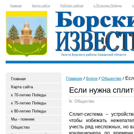
Главная
Карта сайта
Рейтинг сайтов
к 75-летию Победы
к
Газета Борского района Самарской области
Есл
Главная
Блоги
Общество
Главная
Карта сайта
Если нужна сплит
к 70-летию Победы
Общество
к 75-летию Победы
к 80-летию Победы
Сплит-система – устройств
Мы - помним
чтобы избежать нежелате
учесть ряд несложных, но 
Общество
кондиционера по времени