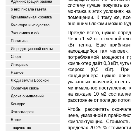
Администрация района
систему лучше покупать до 
о них писала газета
монтажа в этих условиях на
помещении. К тому же, вс
Криминальная хроника
внешним блоками можно буде
Культура и искусство
Прежде всего, нужно опред
Экономика и с/х
Через 1 м2 остеклённой пло
Политика
кВт тепла. Ещё приблизи
Из редакционной почты
находящийся там человек.
Спорт
потребляемой мощности пр
компьютер даёт 0,3 кВт, чуть
Интервью
ксерокс (0,5 кВт). Пр
Разное
кондиционера нужно орие
Люди земли Борской
указанных значений, то ест
минимальное поступление т
Обратная связь
на каждые 10 м2 составляе
Доска объявлений
расстояние от пола до потол
Конкурс
Чтобы рассчитать окончат
Фотогалерея
цене, указанной в прайс-ли
Блоги
комплектующих. Стоимость
пределах 20-25 % стоимости
Творчество