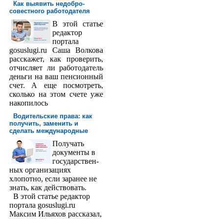
Как выявить недобро­
совестного работодателя
В этой статье
редактор
порта­ла
gosuslugi.ru Саша Волкова
расскажет, как проверить,
отчисляет ли работодатель
деньги на ваш пенсионный
счет. А еще посмотреть,
сколько на этом счете уже
накопилось
Водительские права: как
получить, заменить и
сделать международ­ные
Получать
доку­менты в
государствен­
ных организациях
хлопотно, если заранее не
знать, как действовать.
В этой статье редактор
портала gosuslugi.ru
Максим Ильяхов рассказал,