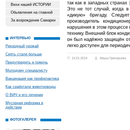
так как в западных странах 
Вехи нашей ИСТОРИИ
Это не тот случай, когда 
Обьявления на главной
«дикую» бригаду. Следуе
За возрождение Самарки
производитель кондиционе
нарушения в этом процессе 
технику. Внешний блок конди
ИНТЕРВЬЮ
он был надёжно защищён о
легко доступен для периодич
Рекордный урожай
Сеять стали больше
14.01.2014
Маша Григорьева
Предупредить и помочь
Молодому специалисту
Вакцинация как профилактика
Как сработали животноводы
О ВИЧ и его лечении
Мусорная реформа в
действии
ФОТОГАЛЕРЕЯ