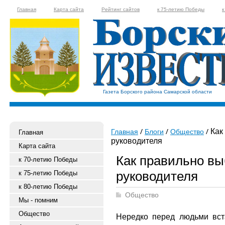
Главная
Карта сайта
Рейтинг сайтов
к 75-летию Победы
к
Газета Борского района Самарской области
Как
Главная
Блоги
Общество
Главная
руководителя
Карта сайта
Как правильно вы
к 70-летию Победы
руководителя
к 75-летию Победы
к 80-летию Победы
Общество
Мы - помним
Общество
Нередко перед людьми вста