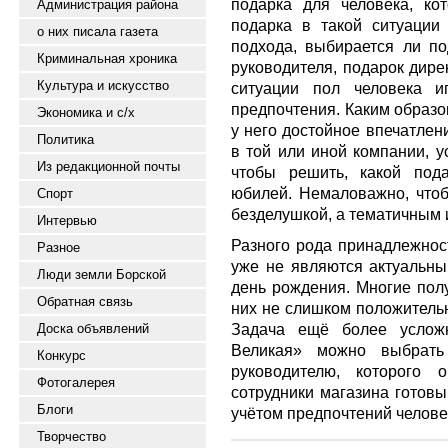
подарка для человека, ко
Администрация района
подарка в такой ситуации 
о них писала газета
подхода, выбирается ли по
Криминальная хроника
руководителя, подарок дире
Культура и искусство
ситуации пол человека и
предпочтения. Каким образо
Экономика и с/х
у него достойное впечатлен
Политика
в той или иной компании, у
Из редакционной почты
чтобы решить, какой под
юбилей. Немаловажно, чтоб
Спорт
безделушкой, а тематичным 
Интервью
Разного рода принадлежнос
Разное
уже не являются актуальны
Люди земли Борской
день рождения. Многие полу
Обратная связь
них не слишком положитель
Задача ещё более усложн
Доска объявлений
Великая» можно выбрать 
Конкурс
руководителю, которого 
Фотогалерея
сотрудники магазина готовы
Блоги
учётом предпочтений челове
Творчество