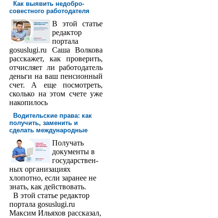
Как выявить недобро­
совестного работодателя
В этой статье
редактор
порта­ла
gosuslugi.ru Саша Волкова
расскажет, как проверить,
отчисляет ли работодатель
деньги на ваш пенсионный
счет. А еще посмотреть,
сколько на этом счете уже
накопилось
Водительские права: как
получить, заменить и
сделать международ­ные
Получать
доку­менты в
государствен­
ных организациях
хлопотно, если заранее не
знать, как действовать.
В этой статье редактор
портала gosuslugi.ru
Максим Ильяхов рассказал,