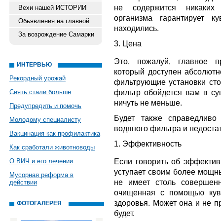
не содержится никаких 
Вехи нашей ИСТОРИИ
организма гарантирует 
Обьявления на главной
находились.
За возрождение Самарки
3. Цена
Это, пожалуй, главное 
ИНТЕРВЬЮ
который доступен абсолютн
Рекордный урожай
фильтрующие установки ст
фильтр обойдется вам в сущ
Сеять стали больше
ничуть не меньше.
Предупредить и помочь
Будет также справедливо 
Молодому специалисту
водяного фильтра и недоста
Вакцинация как профилактика
1. Эффективность
Как сработали животноводы
Если говорить об эффектив
О ВИЧ и его лечении
уступает своим более мощны
Мусорная реформа в
не имеет столь совершенн
действии
очищенная с помощью кув
здоровья. Может она и не п
ФОТОГАЛЕРЕЯ
будет.