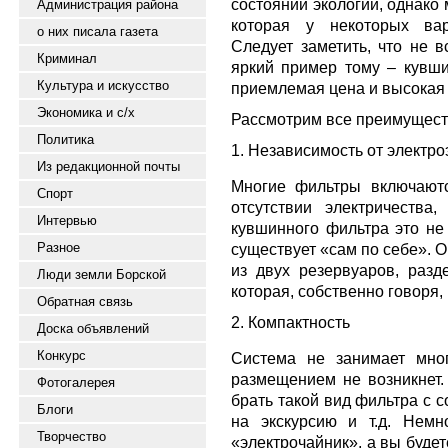
состоянии экологии, однако
Администрация района
которая у некоторых вар
о них писала газета
Следует заметить, что не 
Криминал
яркий пример тому – кувши
Культура и искусство
приемлемая цена и высокая
Экономика и с/х
Рассмотрим все преимущес
Политика
1. Независимость от электро
Из редакционной почты
Многие фильтры включаются
Спорт
отсутствии электричества
Интервью
кувшинного фильтра это не 
Разное
существует «сам по себе». О
из двух резервуаров, разд
Люди земли Борской
которая, собственно говоря, 
Обратная связь
2. Компактность
Доска объявлений
Конкурс
Система не занимает мно
размещением не возникнет. 
Фотогалерея
брать такой вид фильтра с со
Блоги
на экскурсию и т.д. Немн
Творчество
«электрочайник», а вы будет