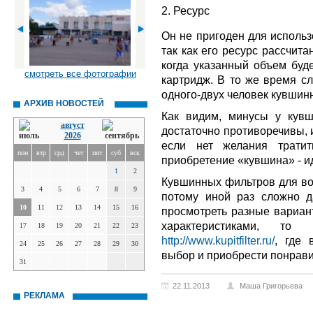
2. Ресурс
Он не пригоден для исполь
так как его ресурс рассчитан
когда указанный объем буде
смотреть все фотографии
картридж. В то же время сл
одного-двух человек кувшин
АРХИВ НОВОСТЕЙ
Как видим, минусы у кувш
август
достаточно противоречивы, 
2026
если нет желания тратит
пон
втр
срд
чет
пят
суб
вск
приобретение «кувшина» - и
1
2
Кувшинных фильтров для во
3
4
5
6
7
8
9
потому иной раз сложно д
10
11
12
13
14
15
16
просмотреть разные вариан
характеристиками, 
17
18
19
20
21
22
23
http://www.kupitfilter.ru/
, где 
24
25
26
27
28
29
30
выбор и приобрести понрав
31
22.11.2013
Маша Григорьева
РЕКЛАМА