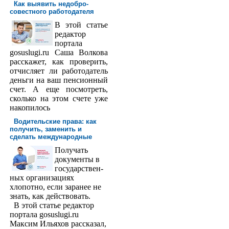
Как выявить недобро­
совестного работодателя
В этой статье
редактор
порта­ла
gosuslugi.ru Саша Волкова
расскажет, как проверить,
отчисляет ли работодатель
деньги на ваш пенсионный
счет. А еще посмотреть,
сколько на этом счете уже
накопилось
Водительские права: как
получить, заменить и
сделать международ­ные
Получать
доку­менты в
государствен­
ных организациях
хлопотно, если заранее не
знать, как действовать.
В этой статье редактор
портала gosuslugi.ru
Максим Ильяхов рассказал,