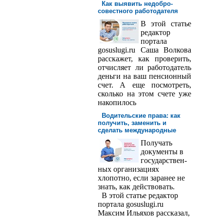
Как выявить недобро­
совестного работодателя
В этой статье
редактор
порта­ла
gosuslugi.ru Саша Волкова
расскажет, как проверить,
отчисляет ли работодатель
деньги на ваш пенсионный
счет. А еще посмотреть,
сколько на этом счете уже
накопилось
Водительские права: как
получить, заменить и
сделать международ­ные
Получать
доку­менты в
государствен­
ных организациях
хлопотно, если заранее не
знать, как действовать.
В этой статье редактор
портала gosuslugi.ru
Максим Ильяхов рассказал,