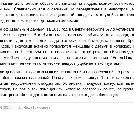
дняшний день власти обратили внимание на людей, возможности кото
ничены. Специально для облегчения их передвижения в новостроящи
х стали устанавливаться специальный пандусы, что удобно не тол
идам, но и матерям с детскими колясками.
по официальным данным, за 2013 год в Санкт-Петербурге было установл
е 800 пандусов. Это было очень важным событием для города, 
енности, для тех людей, ради которых они были установлены. Кр
идов. Пандусами активно пользуются женщины с детьми в колясках. 
нилось на 1 сентября по готовности школ к встрече детей-инвалидо
м учебном году многие школы не готовы. Компания "РоллоПанд
авливаем легкие металлические пандусы удобные в эксплуатации.
ли доверить это дело компании ненадежной и непроверенной, то резуль
т быть весьма плачевный. Пандусы и рампы могут быть установлен
шими нарушениями стандартов. Установка пандусов коснулась име
троек, но вот в тех помещениях, которые построены ранее, пандусы
смотрены. Их нет даже во многих санаториях и даже больницах.
01.2014
Маша Григорьева