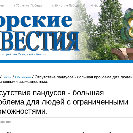
тов
к 75-летию Победы
к 80-летию Победы
Информер
кого района Самарской области
Отсутствие пандусов - большая проблема для людей
Блоги
Общество
ниченными возможностями.
сутствие пандусов - большая
облема для людей с ограниченными
зможностями.
щество