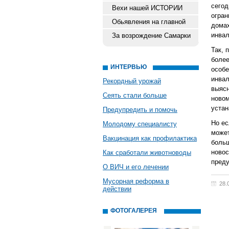
сего
Вехи нашей ИСТОРИИ
огра
Обьявления на главной
дома
инвал
За возрождение Самарки
Так, 
боле
ИНТЕРВЬЮ
особ
инвал
Рекордный урожай
выяс
Сеять стали больше
ново
устан
Предупредить и помочь
Но ес
Молодому специалисту
може
Вакцинация как профилактика
боль
новос
Как сработали животноводы
преду
О ВИЧ и его лечении
Мусорная реформа в
28.
действии
ФОТОГАЛЕРЕЯ