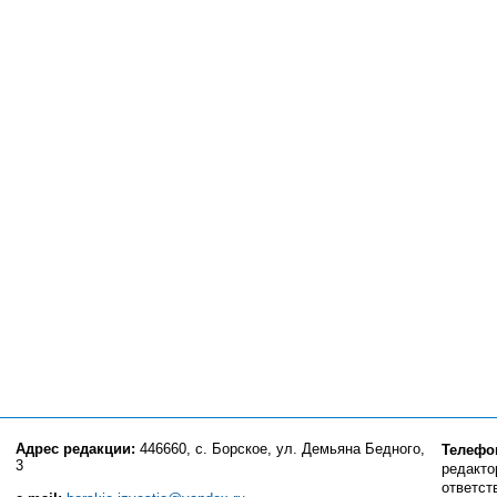
Адрес редакции:
446660, с. Борское, ул. Демьяна Бедного,
Телефо
3
редактор
ответст