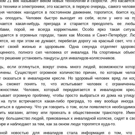
ом 21 век называют веком новых технологий и скорости. Это касается
о техники и электроники, это касается, в первую очередь, самого челове
ня человек находится в постоянном движении, торопится, боится ку
дь опоздать. Человек быстро выходит из себя, если у него на п
ечается какая-нибудь преграда и старается преодолеть ее люб
обами, порой, не всегда корректными. Особо ярко такая ситуа
дается в огромных городах, таких как Москва и Санкт-Петербург. Л
ятся, но при этом не думают, перебегая дорогу на красный свет, что 
уют своей жизнью и здоровьем. Одна секунда отделяет здорово
оценного, полного сил человека от инвалида. На спортивных объек
то решение установить пандусы для инвалидов-колясочников.
дь, если оглянуться, вокруг очень много людей, возможности кото
ничены. Существует огромное количество причин, по которым чело
т оказаться в инвалидном кресле. Но здоровый человек вряд ли ког
дь сможет понять то, что испытывает человек с ограниченн
ожностями. Человек, который передвигается в инвалидном крес
ывает огромную проблему, чтобы просто выбраться из дома на улицу
 на пути встречается какая-либо преграда, то ему вообще иногда
иться в одиночку. Что уж говорить о том, если появляется необходимо
тить магазин, аптеку или проехать в общественном транспорте. Име
му большинство людей, прикованных к инвалидной коляске, сидят в св
ире и наблюдают за тем, как за окном люди торопятся куда-то.
чной новостью для инвалидов стала информация о том, что