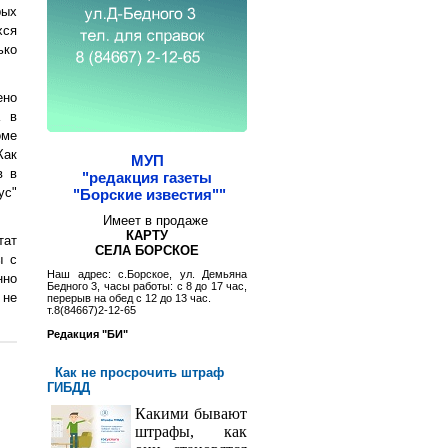
рых
хся
ько
ено
а в
оме
Как
МУП
в в
"редакция газеты
ус"
"Борские известия""
Имеет в продаже
КАРТУ
тат
СЕЛА БОРСКОЕ
ы с
Наш адрес: с.Борское, ул. Демьяна
нно
Бедного 3, часы работы: с 8 до 17 час,
 не
перерыв на обед с 12 до 13 час.
т.8(84667)2-12-65
Редакция "БИ"
Как не просрочить штраф
ГИБДД
Какими бывают
штрафы, как