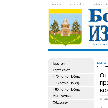
Главная
Карта сайта
Рейтинг сай
Газета Борс
Главная
Главная
с огра
Карта сайта
От
к 70-летию Победы
пр
к 75-летию Победы
во
к 80-летию Победы
Мы - помним
Об
Общество