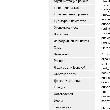
Недар
Администрация района
тольк
о них писала газета
Сегод
Криминальная хроника
нибу
встр
Культура и искусство
спос
Экономика и с/х
наблю
тороп
Политика
риск
Из редакционной почты
полн
приня
Спорт
Интервью
А ве
огра
Разное
може
Люди земли Борской
нибу
возм
Обратная связь
испыт
Доска объявлений
если
справ
Конкурс
посе
Фотогалерея
поэто
Блоги
кварт
Творчество
Отли