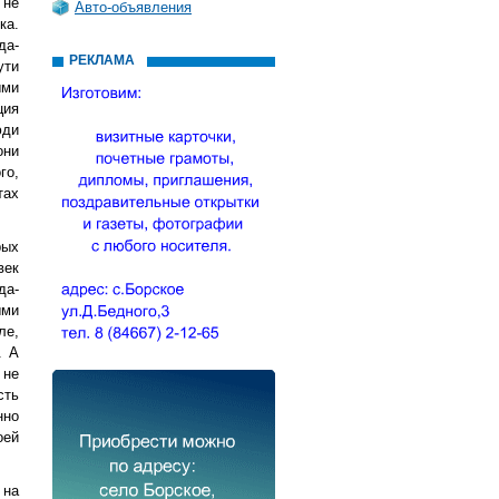
 не
Авто-объявления
ка.
да-
РЕКЛАМА
ути
ыми
ция
юди
они
го,
тах
рых
век
да-
ыми
ле,
. А
 не
сть
нно
оей
 на