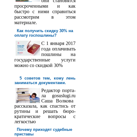
они становятся
просроченными и как
быстро с ними справиться
рассмотрим в этом
материале.
Как получить скидку 30% на
оплату госпош­лины?
С 1 января 2017
года оплачивать
пошлины на
государственные услуги
можно со скидкой 30%
5 советов тем, кому лень
заниматься документами.
Редактор порта­
ла
gosuslugi
.
ru
Саша
Волкова
рассказала, как спастись от
рутины и решать бюро­
кратические вопросы с
легкостью
Почему приходят судебные
приставы