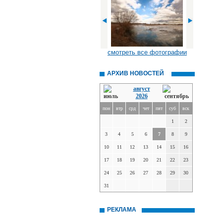
смотреть все фотографии
АРХИВ НОВОСТЕЙ
август
2026
пон
втр
срд
чет
пят
суб
вск
1
2
3
4
5
6
7
8
9
10
11
12
13
14
15
16
17
18
19
20
21
22
23
24
25
26
27
28
29
30
31
РЕКЛАМА