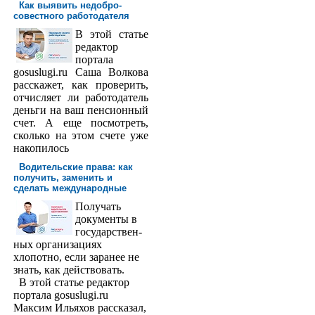
Как выявить недобро­
совестного работодателя
В этой статье
редактор
порта­ла
gosuslugi.ru Саша Волкова
расскажет, как проверить,
отчисляет ли работодатель
деньги на ваш пенсионный
счет. А еще посмотреть,
сколько на этом счете уже
накопилось
Водительские права: как
получить, заменить и
сделать международ­ные
Получать
доку­менты в
государствен­
ных организациях
хлопотно, если заранее не
знать, как действовать.
В этой статье редактор
портала gosuslugi.ru
Максим Ильяхов рассказал,