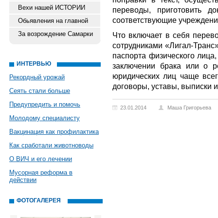
Вехи нашей ИСТОРИИ
переводы, приготовить д
соответствующие учреждени
Обьявления на главной
За возрождение Самарки
Что включает в себя перево
сотрудниками «Лигал-Транс»
паспорта физического лица,
ИНТЕРВЬЮ
заключении брака или о р
юридических лиц чаще всег
Рекордный урожай
договоры, уставы, выписки и
Сеять стали больше
Предупредить и помочь
23.01.2014
Маша Григорьева
Молодому специалисту
Вакцинация как профилактика
Как сработали животноводы
О ВИЧ и его лечении
Мусорная реформа в
действии
ФОТОГАЛЕРЕЯ