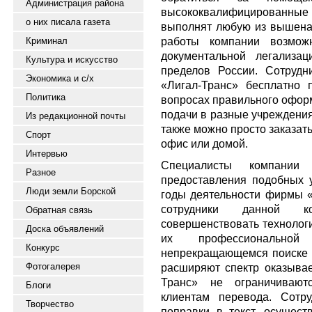
Администрация района
высококвалифицированные
о них писала газета
выполнят любую из вышеназ
работы компании возмож
Криминал
документальной легализа
Культура и искусство
пределов России. Сотрудн
Экономика и с/х
«Лигал-Транс» бесплатно 
Политика
вопросах правильного офор
подачи в разные учреждения
Из редакционной почты
также можно просто заказат
Спорт
офис или домой.
Интервью
Специалисты компани
Разное
предоставления подобных у
Люди земли Борской
годы деятельности фирмы «Л
сотрудники данной к
Обратная связь
совершенствовать технологи
Доска объявлений
их профессиональной
Конкурс
непрекращающемся поиске 
Фотогалерея
расширяют спектр оказывае
Транс» не ограничивают
Блоги
клиентам перевода. Сотр
Творчество
поправки в текст, осуществ