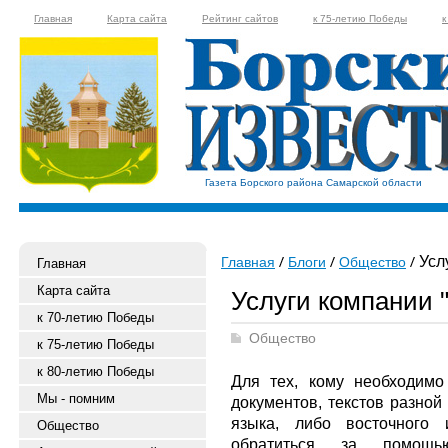
Главная
Карта сайта
Рейтинг сайтов
к 75-летию Победы
к
Газета Борского района Самарской области
Услу
Главная
Блоги
Общество
Главная
Карта сайта
Услуги компании 
к 70-летию Победы
Общество
к 75-летию Победы
к 80-летию Победы
Для тех, кому необходимо
Мы - помним
документов, текстов разной
языка, либо восточного 
Общество
обратиться за помощь