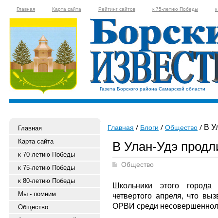
Главная
Карта сайта
Рейтинг сайтов
к 75-летию Победы
к
Газета Борского района Самарской области
В У
Главная
Блоги
Общество
Главная
Карта сайта
В Улан-Удэ продл
к 70-летию Победы
Общество
к 75-летию Победы
к 80-летию Победы
Школьники этого города 
Мы - помним
четвертого апреля, что вы
ОРВИ среди несовершенноле
Общество