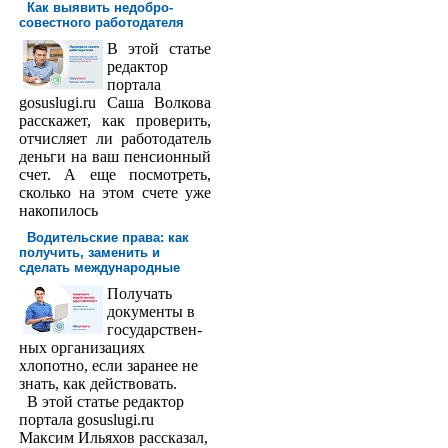
Как выявить недобро­
совестного работодателя
В этой статье
редактор
порта­ла
gosuslugi.ru Саша Волкова
расскажет, как проверить,
отчисляет ли работодатель
деньги на ваш пенсионный
счет. А еще посмотреть,
сколько на этом счете уже
накопилось
Водительские права: как
получить, заменить и
сделать международ­ные
Получать
доку­менты в
государствен­
ных организациях
хлопотно, если заранее не
знать, как действовать.
В этой статье редактор
портала gosuslugi.ru
Максим Ильяхов рассказал,