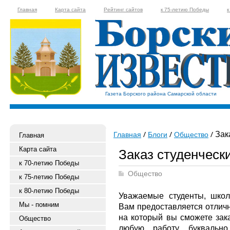
Главная
Карта сайта
Рейтинг сайтов
к 75-летию Победы
к
Газета Борского района Самарской области
Зака
Главная
Блоги
Общество
Главная
Карта сайта
Заказ студенческ
к 70-летию Победы
Общество
к 75-летию Победы
к 80-летию Победы
Уважаемые студенты, школ
Мы - помним
Вам предоставляется отличн
на который вы сможете зака
Общество
любую работу, буквальн