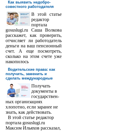
Как выявить недобро­
совестного работодателя
В этой статье
редактор
порта­ла
gosuslugi.ru Саша Волкова
расскажет, как проверить,
отчисляет ли работодатель
деньги на ваш пенсионный
счет. А еще посмотреть,
сколько на этом счете уже
накопилось
Водительские права: как
получить, заменить и
сделать международ­ные
Получать
доку­менты в
государствен­
ных организациях
хлопотно, если заранее не
знать, как действовать.
В этой статье редактор
портала gosuslugi.ru
Максим Ильяхов рассказал,