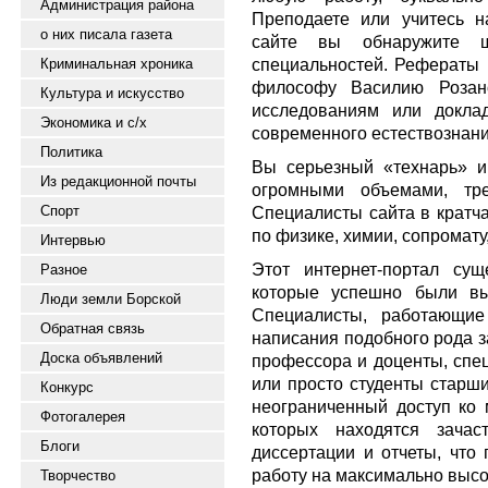
Администрация района
Преподаете или учитесь н
о них писала газета
сайте вы обнаружите ш
специальностей. Рефераты 
Криминальная хроника
философу Василию Розано
Культура и искусство
исследованиям или докла
Экономика и с/х
современного естествознани
Политика
Вы серьезный «технарь» и
Из редакционной почты
огромными объемами, тр
Спорт
Специалисты сайта в кратч
по физике, химии, сопромату
Интервью
Этот интернет-портал сущ
Разное
которые успешно были вы
Люди земли Борской
Специалисты, работающи
Обратная связь
написания подобного рода з
Доска объявлений
профессора и доценты, спе
или просто студенты старш
Конкурс
неограниченный доступ ко 
Фотогалерея
которых находятся зачас
Блоги
диссертации и отчеты, что
работу на максимально высо
Творчество