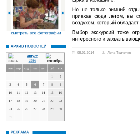
Но не только зимний отды
приехав сюда летом, вы 
воздухом, который обладает
Выбор экскурсий тоже ог
смотреть все фотографии
интересного и захватывающе
АРХИВ НОВОСТЕЙ
08.01.2014
Лена Ткаченко
август
2026
пон
втр
срд
чет
пят
суб
вск
1
2
3
4
5
6
7
8
9
10
11
12
13
14
15
16
17
18
19
20
21
22
23
24
25
26
27
28
29
30
31
РЕКЛАМА