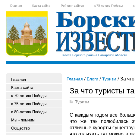
Главная
Карта сайта
Рейтинг сайтов
к 75-летию Победы
к
Газета Борского района Самарской области
За что
Главная
Блоги
Туризм
Главная
Карта сайта
За что туристы т
к 70-летию Победы
Туризм
к 75-летию Победы
к 80-летию Победы
С каждым годом все больше
Мы - помним
что же так полюбилась э
отличные курорты существую
Общество
что отдыхать тут можно в л