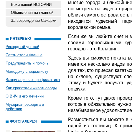
многие города и ближайшие 
Вехи нашей ИСТОРИИ
посмотреть на чудеса приро
Обьявления на главной
вблизи самого острова есть 
За возрождение Самарки
находится чудесный парк
королевской семье.
Если же вы любите снег и м
ИНТЕРВЬЮ
своими горнолыжными кур
Рекордный урожай
городов - это Колашин.
Сеять стали больше
Здесь вы сможете покататьс
Предупредить и помочь
имеется несколько видов по
для тех, кто приехал катать
Молодому специалисту
на склоне, существуют сп
Вакцинация как профилактика
этому и будете получать уд
Как сработали животноводы
воздуха.
О ВИЧ и его лечении
Кроме того, тут даже пров
которые обязательно нужно 
Мусорная реформа в
действии
незабываемое удовольствие
Разместиться вы можете в
ФОТОГАЛЕРЕЯ
одной из гостиниц. К при
Lipka в Колашине
.