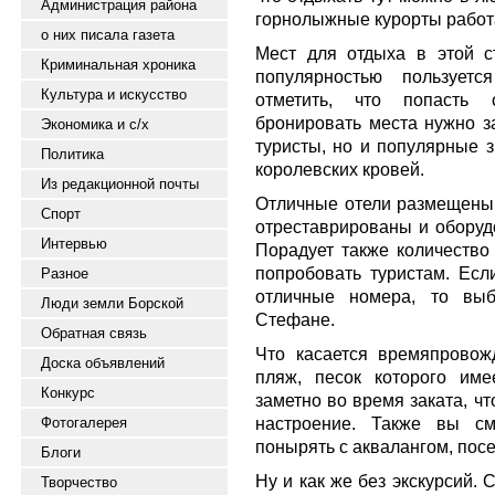
Администрация района
горнолыжные курорты работа
о них писала газета
Мест для отдыха в этой с
Криминальная хроника
популярностью пользует
Культура и искусство
отметить, что попасть 
бронировать места нужно за
Экономика и с/х
туристы, но и популярные з
Политика
королевских кровей.
Из редакционной почты
Отличные отели размещены 
Спорт
отреставрированы и оборуд
Интервью
Порадует также количество
попробовать туристам. Ес
Разное
отличные номера, то вы
Люди земли Борской
Стефане
.
Обратная связь
Что касается времяпровож
Доска объявлений
пляж, песок которого име
Конкурс
заметно во время заката, ч
настроение. Также вы см
Фотогалерея
понырять с аквалангом, пос
Блоги
Ну и как же без экскурсий.
Творчество