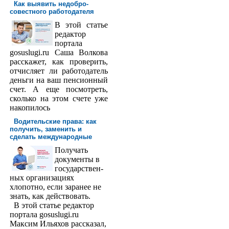
Как выявить недобро­
совестного работодателя
В этой статье
редактор
порта­ла
gosuslugi.ru Саша Волкова
расскажет, как проверить,
отчисляет ли работодатель
деньги на ваш пенсионный
счет. А еще посмотреть,
сколько на этом счете уже
накопилось
Водительские права: как
получить, заменить и
сделать международ­ные
Получать
доку­менты в
государствен­
ных организациях
хлопотно, если заранее не
знать, как действовать.
В этой статье редактор
портала gosuslugi.ru
Максим Ильяхов рассказал,