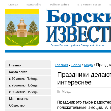
Главная
Карта сайта
Рейтинг сайтов
к 75-летию Победы
к
Газета Борского района Самарской области
Праздни
Главная
Блоги
Мода
Главная
Карта сайта
Праздники делаю
к 70-летию Победы
интереснее
к 75-летию Победы
Мода
к 80-летию Победы
Мы - помним
Праздник это такое радостно
Общество
положительные эмоции. А 