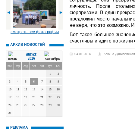
личность. После стольк
сюрпризами. В один прекрас
предложил место начальника
не веря, что это возможно. И
смотреть все фотографии
Вот такое большое значени
счастливы и идите по жизни 
АРХИВ НОВОСТЕЙ
август
04.01.2014
Ксюша Данилевская
2026
пон
втр
срд
чет
пят
суб
вск
1
2
3
4
5
6
7
8
9
10
11
12
13
14
15
16
17
18
19
20
21
22
23
24
25
26
27
28
29
30
31
РЕКЛАМА