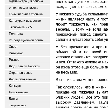
Администрация района
являются лучшим лекарств
всегда цветы, веселье, смех
о них писала газета
У каждого судьба складывает
Криминальная хроника
жизни является частым гост
Культура и искусство
любит торжества, как пра
Экономика и с/х
веселы. К тому же если ид
Политика
прекрасный повод сделать 
сапоги и чувствовать себя у
Из редакционной почты
А без праздников и прият
Спорт
обыденной и не такой ин
Интервью
человек становится раздра
Разное
и вся. От такого человека н
Люди земли Борской
он из-за этого еще больше п
на весь мир.
Обратная связь
Доска объявлений
В связи с этим можно привес
Конкурс
Так сложилось, что в жизн
праздников, тяжелая выма
Фотогалерея
близких людей. Все это при
Блоги
высоким давлением. Табл
Творчество
врачом практически не пом