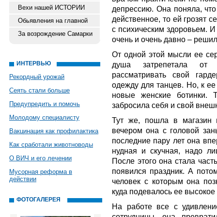
Вехи нашей ИСТОРИИ
депрессию. Она поняла, что
действенное, то ей грозят 
Обьявления на главной
с психическим здоровьем. И 
За возрождение Самарки
очень и очень давно – решил
От одной этой мысли ее сер
ИНТЕРВЬЮ
душа затрепетала от т
рассматривать свой гард
Рекордный урожай
одежду для танцев. Но, к ее
Сеять стали больше
новые женские ботинки. Т
Предупредить и помочь
забросила себя и свой внеш
Молодому специалисту
Тут же, пошла в магазин 
вечером она с головой зан
Вакцинация как профилактика
последние пару лет она впе
Как сработали животноводы
нудная и скучная, надо ли
О ВИЧ и его лечении
После этого она стала част
появился праздник. А пото
Мусорная реформа в
действии
человек с которым она поз
куда подевалось ее высокое
ФОТОГАЛЕРЕЯ
На работе все с удивлени
сотрудницы, она преврат