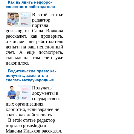
Как выявить недобро­
совестного работодателя
В этой статье
редактор
порта­ла
gosuslugi.ru Саша Волкова
расскажет, как проверить,
отчисляет ли работодатель
деньги на ваш пенсионный
счет. А еще посмотреть,
сколько на этом счете уже
накопилось
Водительские права: как
получить, заменить и
сделать международ­ные
Получать
доку­менты в
государствен­
ных организациях
хлопотно, если заранее не
знать, как действовать.
В этой статье редактор
портала gosuslugi.ru
Максим Ильяхов рассказал,