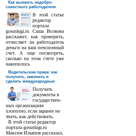
Как выявить недобро­
совестного работодателя
В этой статье
редактор
порта­ла
gosuslugi.ru Саша Волкова
расскажет, как проверить,
отчисляет ли работодатель
деньги на ваш пенсионный
счет. А еще посмотреть,
сколько на этом счете уже
накопилось
Водительские права: как
получить, заменить и
сделать международ­ные
Получать
доку­менты в
государствен­
ных организациях
хлопотно, если заранее не
знать, как действовать.
В этой статье редактор
портала gosuslugi.ru
Максим Ильяхов рассказал,