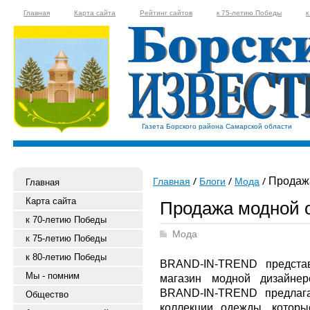
Главная
Карта сайта
Рейтинг сайтов
к 75-летию Победы
к
Газета Борского района Самарской области
Продаж
Главная
Блоги
Мода
Главная
Карта сайта
Продажа модной 
к 70-летию Победы
Мода
к 75-летию Победы
к 80-летию Победы
BRAND-IN-TREND представ
Мы - помним
магазин модной дизайнер
BRAND-IN-TREND предлага
Общество
коллекции одежды, котор