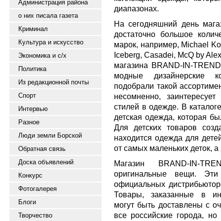
Администрация района
диапазонах.
о них писала газета
На сегодняшний день маг
Криминал
достаточно большое коли
Культура и искусство
марок, например, Michael Ko
Iceberg, Casadei, McQ by Al
Экономика и с/х
магазина BRAND-IN-TREND 
Политика
модные дизайнерские ко
Из редакционной почты
подобрали такой ассортимен
Спорт
несомненно, заинтересует
стилей в одежде. В каталог
Интервью
детская одежда, которая б
Разное
Для детских товаров созд
Люди земли Борской
находится одежда для детей
от самых маленьких деток, а
Обратная связь
Доска объявлений
Магазин BRAND-IN-TREN
оригинальные вещи. Эти
Конкурс
официальных дистрибьюторо
Фотогалерея
Товары, заказанные в ин
Блоги
могут быть доставлены с оч
все российские города, но
Творчество