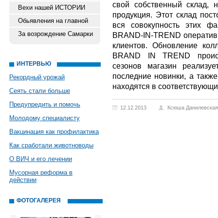
свой собственный склад, 
Вехи нашей ИСТОРИИ
продукция. Этот склад пост
Обьявления на главной
вся совокупность этих фа
За возрождение Самарки
BRAND-IN-TREND оперативн
клиентов. Обновление кол
BRAND IN TREND происх
ИНТЕРВЬЮ
сезонов магазин реализуе
последние новинки, а также
Рекордный урожай
находятся в соответствующи
Сеять стали больше
Предупредить и помочь
12.12.2013
Ксюша Данилевская
Молодому специалисту
Вакцинация как профилактика
Как сработали животноводы
О ВИЧ и его лечении
Мусорная реформа в
действии
ФОТОГАЛЕРЕЯ