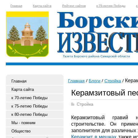
Главная
Карта сайта
Рейтинг сайтов
к 75-летию Победы
к
Газета Борского района Самарской области
Керам
Главная
Блоги
Стройка
Главная
Карта сайта
Керамзитовый пес
к 70-летию Победы
Стройка
к 75-летию Победы
к 80-летию Победы
Керамзитовый гравий
Мы - помним
строительстве. Он приме
заполнителя для различных 
Общество
Керамзит в мешках
также ис