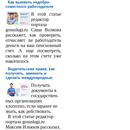
Как выявить недобро­
совестного работодателя
В этой статье
редактор
порта­ла
gosuslugi.ru Саша Волкова
расскажет, как проверить,
отчисляет ли работодатель
деньги на ваш пенсионный
счет. А еще посмотреть,
сколько на этом счете уже
накопилось
Водительские права: как
получить, заменить и
сделать международ­ные
Получать
доку­менты в
государствен­
ных организациях
хлопотно, если заранее не
знать, как действовать.
В этой статье редактор
портала gosuslugi.ru
Максим Ильяхов рассказал,