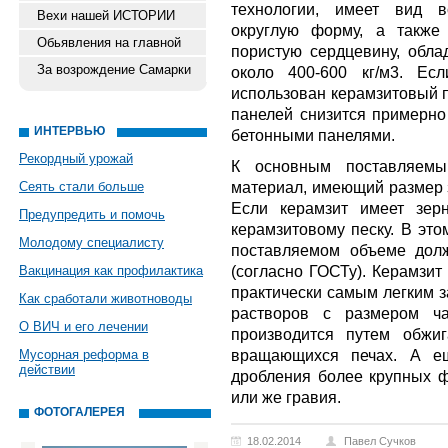
технологии, имеет вид в
Вехи нашей ИСТОРИИ
округлую форму, а также
Обьявления на главной
пористую сердцевину, обл
За возрождение Самарки
около 400-600 кг/м3. Ес
использован керамзитовый п
панелей снизится примерно
ИНТЕРВЬЮ
бетонными панелями.
Рекордный урожай
К основным поставляемы
материал, имеющий размер з
Сеять стали больше
Если керамзит имеет зер
Предупредить и помочь
керамзитовому песку. В это
Молодому специалисту
поставляемом объеме дол
(согласно ГОСТу). Керамзит
Вакцинация как профилактика
практически самым легким з
Как сработали животноводы
растворов с размером ча
О ВИЧ и его лечении
производится путем обжи
вращающихся печах. А е
Мусорная реформа в
действии
дробления более крупных ф
или же гравия.
ФОТОГАЛЕРЕЯ
18.02.2014
Павел Сучков