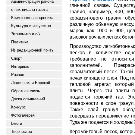
Администрация района
глиняной связке. Существ
о них писала газета
гравия, например, 400, 600
керамзитового гравия обу
Криминальная хроника
различную объемную массу.
Культура и искусство
марок, как 1000 и 900, це
Экономика и с/х
высокопрочных легких бетон
Политика
Производство легкобетонных
Из редакционной почты
песков в количестве одн
Спорт
требование не относится
заполнителей. Прекра
Интервью
керамзитовый песок. Такой
Разное
печах кипящего слоя. Под п
Люди земли Борской
тепловой агрегат, которы
плиты. Через эти плиты 
Обратная связь
подается горючий газ. Эт
Доска объявлений
поверхности в слое гранул.
Конкурс
Также слой гранул облад
Фотогалерея
совершать передвижение по
Туда же подается и холодный
Блоги
Керамзитовый песок, котор
Творчество