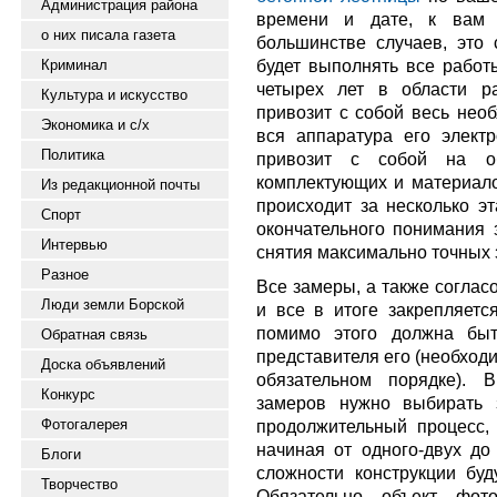
Администрация района
времени и дате, к вам 
о них писала газета
большинстве случаев, это
будет выполнять все работы
Криминал
четырех лет в области р
Культура и искусство
привозит с собой весь нео
Экономика и с/х
вся аппаратура его элект
Политика
привозит с собой на о
комплектующих и материало
Из редакционной почты
происходит за несколько эт
Спорт
окончательного понимания 
Интервью
снятия максимально точных 
Разное
Все замеры, а также соглас
Люди земли Борской
и все в итоге закрепляетс
помимо этого должна быт
Обратная связь
представителя его (необход
Доска объявлений
обязательном порядке). 
Конкурс
замеров нужно выбирать 
Фотогалерея
продолжительный процесс, 
начиная от одного-двух до 
Блоги
сложности конструкции бу
Творчество
Обязательно объект фото