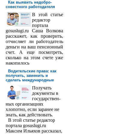
Как выявить недобро­
совестного работодателя
В этой статье
редактор
порта­ла
gosuslugi.ru Саша Волкова
расскажет, как проверить,
отчисляет ли работодатель
деньги на ваш пенсионный
счет. А еще посмотреть,
сколько на этом счете уже
накопилось
Водительские права: как
получить, заменить и
сделать международ­ные
Получать
доку­менты в
государствен­
ных организациях
хлопотно, если заранее не
знать, как действовать.
В этой статье редактор
портала gosuslugi.ru
Максим Ильяхов рассказал,