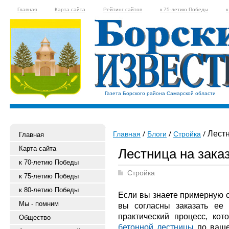
Главная
Карта сайта
Рейтинг сайтов
к 75-летию Победы
к
Газета Борского района Самарской области
Лестн
Главная
Блоги
Стройка
Главная
Карта сайта
Лестница на зака
к 70-летию Победы
Стройка
к 75-летию Победы
к 80-летию Победы
Если вы знаете примерную 
Мы - помним
вы согласны заказать ее
практический процесс, кот
Общество
бетонной лестницы
по ваше