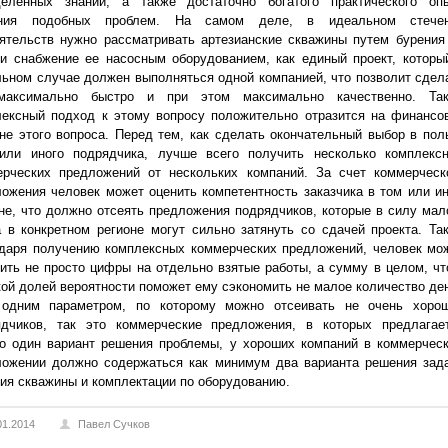
деленных знаний, а также достаточно богатого практического оп
ния подобных проблем. На самом деле, в идеальном стече
ятельств нужно рассматривать артезианские скважины путем бурения
и снабжение ее насосным оборудованием, как единый проект, которы
ьном случае должен выполняться одной компанией, что позволит сдел
максимально быстро и при этом максимально качественно. Та
лексный подход к этому вопросу положительно отразится на финансо
не этого вопроса. Перед тем, как сделать окончательный выбор в пол
 или иного подрядчика, лучше всего получить несколько комплекс
ерческих предложений от нескольких компаний. За счет коммерческ
ожения человек может оценить компетентность заказчика в том или и
не, что должно отсеять предложения подрядчиков, которые в силу мал
 в конкретном регионе могут сильно затянуть со сдачей проекта. Та
одаря получению комплексных коммерческих предложений, человек мо
ить не просто цифры на отдельно взятые работы, а сумму в целом, чт
ой долей вероятности поможет ему сэкономить не малое количество ден
одним параметром, по которому можно отсеивать не очень хоро
ядчиков, так это коммерческие предложения, в которых предлагае
ко один вариант решения проблемы, у хороших компаний в коммерчес
ложении должно содержаться как минимум два варианта решения зад
ия скважины и комплектации по оборудованию.
01.2014
Павел Сучков