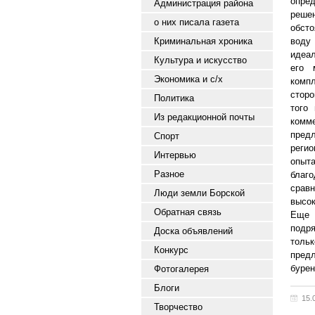
опре
Администрация района
реше
о них писала газета
обсто
Криминальная хроника
воду 
идеал
Культура и искусство
его 
Экономика и с/х
комп
сторо
Политика
того
Из редакционной почты
комм
предл
Спорт
регио
Интервью
опыта
Разное
благ
сравн
Люди земли Борской
высок
Обратная связь
Еще 
подр
Доска объявлений
толь
Конкурс
пред
бурен
Фотогалерея
Блоги
15.
Творчество