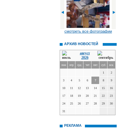
смотреть все фотографии
АРХИВ НОВОСТЕЙ
август
2026
пон
втр
срд
чет
пят
суб
вск
1
2
3
4
5
6
7
8
9
10
11
12
13
14
15
16
17
18
19
20
21
22
23
24
25
26
27
28
29
30
31
РЕКЛАМА