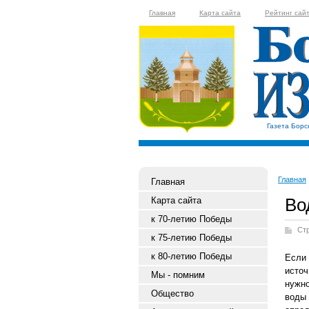
Главная
Карта сайта
Рейтинг сай
Газета Борс
Главная
Главная
Во
Карта сайта
к 70-летию Победы
Ст
к 75-летию Победы
к 80-летию Победы
Если 
исто
Мы - помним
нужн
Общество
воды