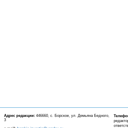
Адрес редакции:
446660, с. Борское, ул. Демьяна Бедного,
Телефо
3
редактор
ответст