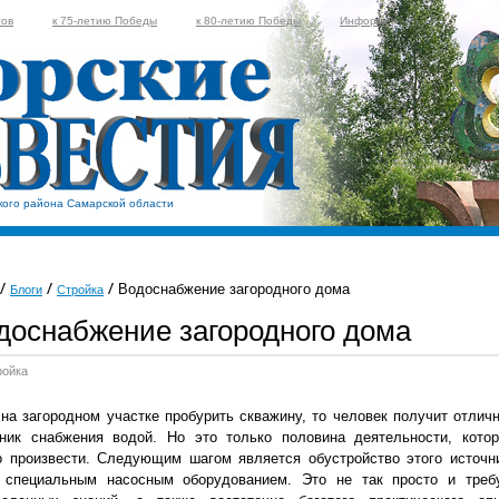
тов
к 75-летию Победы
к 80-летию Победы
Информер
кого района Самарской области
Водоснабжение загородного дома
Блоги
Стройка
доснабжение загородного дома
ройка
на загородном участке пробурить скважину, то человек получит отлич
чник снабжения водой. Но это только половина деятельности, кото
о произвести. Следующим шагом является обустройство этого источн
 специальным насосным оборудованием. Это не так просто и треб