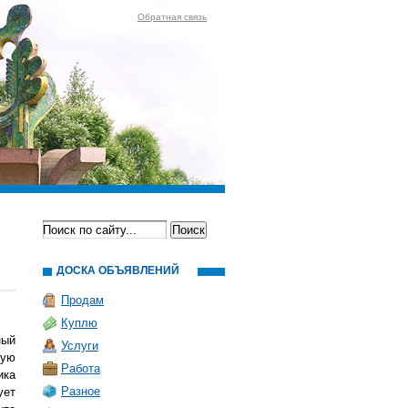
Обратная связь
ДОСКА ОБЪЯВЛЕНИЙ
Продам
Куплю
ный
Услуги
рую
Работа
ика
Разное
ует