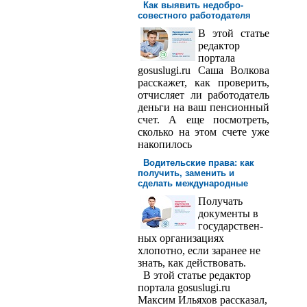
Как выявить недобро­
совестного работодателя
В этой статье
редактор
порта­ла
gosuslugi.ru Саша Волкова
расскажет, как проверить,
отчисляет ли работодатель
деньги на ваш пенсионный
счет. А еще посмотреть,
сколько на этом счете уже
накопилось
Водительские права: как
получить, заменить и
сделать международ­ные
Получать
доку­менты в
государствен­
ных организациях
хлопотно, если заранее не
знать, как действовать.
В этой статье редактор
портала gosuslugi.ru
Максим Ильяхов рассказал,