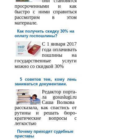
они становятся
просроченными и как
быстро с ними справиться
рассмотрим в этом
материале.
Как получить скидку 30% на
оплату госпош­лины?
С 1 января 2017
года оплачивать
пошлины на
государственные услуги
можно со скидкой 30%
5 советов тем, кому лень
заниматься документами.
Редактор порта­
ла
gosuslugi
.
ru
Саша
Волкова
рассказала, как спастись от
рутины и решать бюро­
кратические вопросы с
легкостью
Почему приходят судебные
приставы