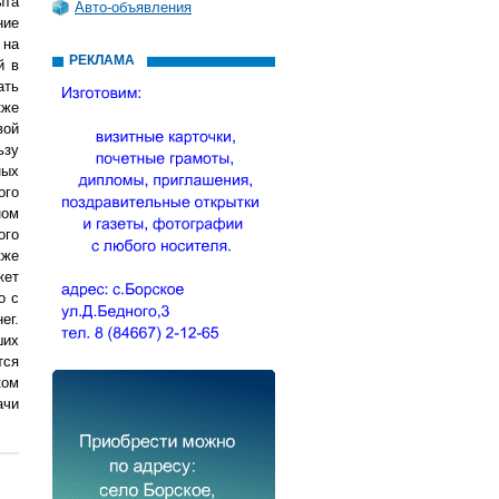
ыта
Авто-объявления
ние
 на
РЕКЛАМА
й в
ать
кже
вой
ьзу
ных
ого
ном
ого
кже
жет
о с
ег.
ших
тся
ком
ачи