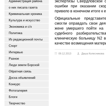
экспертизы Свердловской 
Администрация района
ошибки при оказании ско
о них писала газета
привело в конечном итоге к е
Криминальная хроника
Официальные представит
Культура и искусство
смогли оправдать свои де
Экономика и с/х
жене умершего пойти на 
судебного разбирательст
Политика
клиническую больницу N2 в
Из редакционной почты
качестве возмещения матер
Спорт
Интервью
09.12.2013
Даша Колесникова
Разное
Люди земли Борской
Обратная связь
Доска объявлений
Конкурс
Фотогалерея
Блоги
Творчество