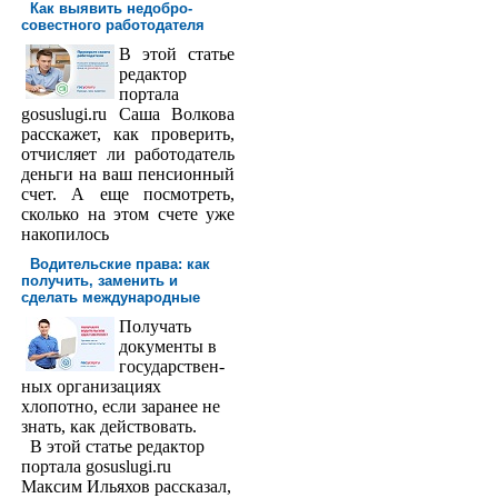
Как выявить недобро­
совестного работодателя
В этой статье
редактор
порта­ла
gosuslugi.ru Саша Волкова
расскажет, как проверить,
отчисляет ли работодатель
деньги на ваш пенсионный
счет. А еще посмотреть,
сколько на этом счете уже
накопилось
Водительские права: как
получить, заменить и
сделать международ­ные
Получать
доку­менты в
государствен­
ных организациях
хлопотно, если заранее не
знать, как действовать.
В этой статье редактор
портала gosuslugi.ru
Максим Ильяхов рассказал,