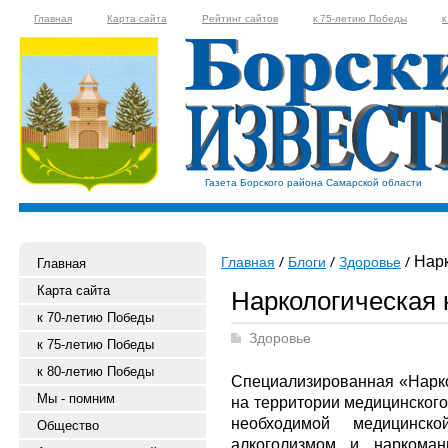
Главная
Карта сайта
Рейтинг сайтов
к 75-летию Победы
к
Газета Борского района Самарской области
Нарк
Главная
Блоги
Здоровье
Главная
Карта сайта
Наркологическая 
к 70-летию Победы
Здоровье
к 75-летию Победы
к 80-летию Победы
Специализированная «Нарко
Мы - помним
на территории медицинского
необходимой медицинс
Общество
алкоголизмом и наркоман