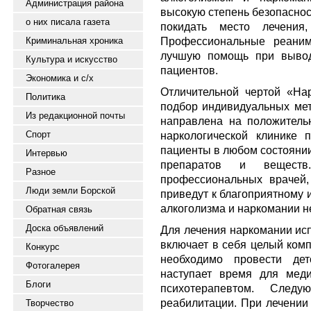
Администрация района
высокую степень безопаснос
о них писала газета
покидать место лечения
Профессиональные реаним
Криминальная хроника
лучшую помощь при вывод
Культура и искусство
пациентов.
Экономика и с/х
Отличительной чертой «На
Политика
подбор индивидуальных мет
Из редакционной почты
направлена на положительн
Спорт
наркологической клинике 
пациенты в любом состоянии
Интервью
препаратов и веществ
Разное
профессиональных врачей,
Люди земли Борской
приведут к благоприятному 
алкоголизма и наркомании не
Обратная связь
Доска объявлений
Для лечения наркомании ис
включает в себя целый комп
Конкурс
необходимо провести дет
Фотогалерея
наступает время для меди
Блоги
психотерапевтом. След
реабилитации. При лечении 
Творчество