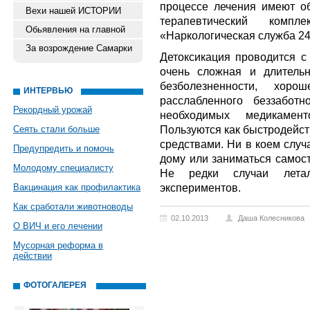
процессе лечения имеют об
Вехи нашей ИСТОРИИ
терапевтический комп
Обьявления на главной
«Наркологическая служба 24
За возрождение Самарки
Детоксикация проводится 
очень сложная и длитель
безболезненности, хор
ИНТЕРВЬЮ
расслабленного беззаботн
Рекордный урожай
необходимых медикамент
Пользуются как быстродейст
Сеять стали больше
средствами. Ни в коем случ
Предупредить и помочь
дому или заниматься самост
Молодому специалисту
Не редки случаи лета
экспериментов.
Вакцинация как профилактика
Как сработали животноводы
02.10.2013
Даша Колесникова
О ВИЧ и его лечении
Мусорная реформа в
действии
ФОТОГАЛЕРЕЯ