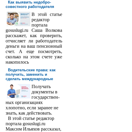
Как выявить недобро­
совестного работодателя
В этой статье
редактор
порта­ла
gosuslugi.ru Саша Волкова
расскажет, как проверить,
отчисляет ли работодатель
деньги на ваш пенсионный
счет. А еще посмотреть,
сколько на этом счете уже
накопилось
Водительские права: как
получить, заменить и
сделать международ­ные
Получать
доку­менты в
государствен­
ных организациях
хлопотно, если заранее не
знать, как действовать.
В этой статье редактор
портала gosuslugi.ru
Максим Ильяхов рассказал,