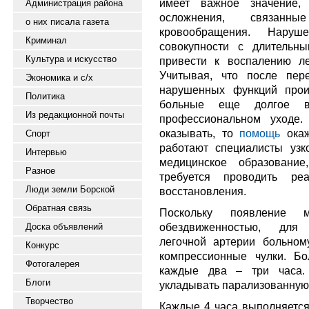
имеет важное значение, 
Администрация района
осложнения, связанн
о них писала газета
кровообращения. Наруш
Криминал
совокупности с длительн
Культура и искусство
привести к воспалению ле
Учитывая, что после пер
Экономика и с/х
нарушенных функций проис
Политика
больные еще долгое 
Из редакционной почты
профессиональном уходе.
оказывать, то
помощь
окаж
Спорт
работают специалисты уз
Интервью
медицинское образование
Разное
требуется проводить ре
Люди земли Борской
восстановления.
Обратная связь
Поскольку появление м
обездвиженностью, для
Доска объявлений
легочной артерии больном
Конкурс
компрессионные чулки. Бо
Фотогалерея
каждые два – три часа.
Блоги
укладывать парализованную р
Творчество
Каждые 4 часа выполняется