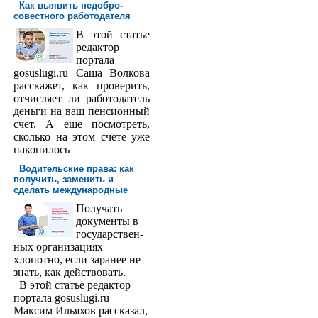
Как выявить недобро­
совестного работодателя
В этой статье
редактор
порта­ла
gosuslugi.ru Саша Волкова
расскажет, как проверить,
отчисляет ли работодатель
деньги на ваш пенсионный
счет. А еще посмотреть,
сколько на этом счете уже
накопилось
Водительские права: как
получить, заменить и
сделать международ­ные
Получать
доку­менты в
государствен­
ных организациях
хлопотно, если заранее не
знать, как действовать.
В этой статье редактор
портала gosuslugi.ru
Максим Ильяхов рассказал,