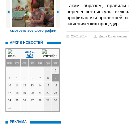
Таким образом, правильн
перенесшего инсульт, включ
профилактики пролежней, ле
гигиенических процедур.
смотреть все фотографии
20.01.2014
Даша Колесникова
АРХИВ НОВОСТЕЙ
август
2026
пон
втр
срд
чет
пят
суб
вск
1
2
3
4
5
6
7
8
9
10
11
12
13
14
15
16
17
18
19
20
21
22
23
24
25
26
27
28
29
30
31
РЕКЛАМА