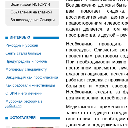
Вехи нашей ИСТОРИИ
Все движения должны быть 
вам помогает сиделка
Обьявления на главной
восстановительная деятел
За возрождение Самарки
правосторонним и левостор
акцент делается, в том ч
пространства, в другой – реч
ИНТЕРВЬЮ
Необходимо проводить 
Рекордный урожай
процедуры. Слизистые рот
Сеять стали больше
процентным раствором сод
Предупредить и помочь
При необходимости можно 
постоянном присмотре луч
Молодому специалисту
влагопоглощающие пеленки.
Вакцинация как профилактика
работает сиделка с прожива
Как сработали животноводы
больного и может своевр
Необходимо следить за ф
О ВИЧ и его лечении
возникновении потребности с
Мусорная реформа в
действии
Медикаменты применяютс
зависят от ведущего сосуди
ФОТОГАЛЕРЕЯ
гипертония, то необходим
давления и поддерживать ег