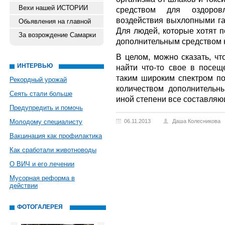
Вехи нашей ИСТОРИИ
средством для оздоров
воздействия выхлопными га
Обьявления на главной
Для людей, которые хотят п
За возрождение Самарки
дополнительным средством на
В целом, можно сказать, чт
ИНТЕРВЬЮ
найти что-то свое в посещ
таким широким спектром п
Рекордный урожай
количеством дополнительны
Сеять стали больше
иной степени все составляю
Предупредить и помочь
Молодому специалисту
06.11.2013
Даша Колесникова
Вакцинация как профилактика
Как сработали животноводы
О ВИЧ и его лечении
Мусорная реформа в
действии
ФОТОГАЛЕРЕЯ