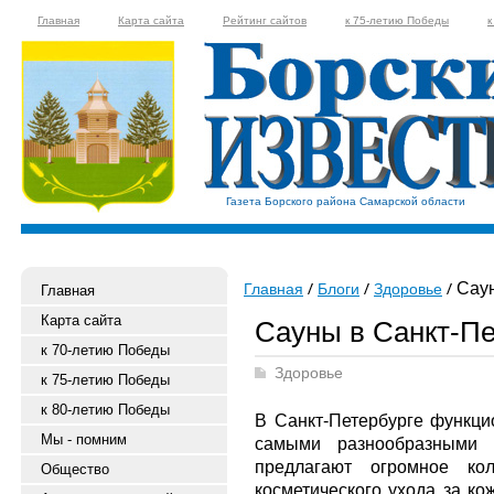
Главная
Карта сайта
Рейтинг сайтов
к 75-летию Победы
к
Газета Борского района Самарской области
Саун
Главная
Блоги
Здоровье
Главная
Карта сайта
Сауны в Санкт-Пе
к 70-летию Победы
Здоровье
к 75-летию Победы
к 80-летию Победы
В Санкт-Петербурге функцио
Мы - помним
самыми разнообразными 
предлагают огромное кол
Общество
косметического ухода за ко