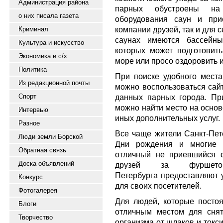
Администрация района
парных обустроены на
о них писала газета
оборудования саун и при
компании друзей, так и для 
Криминал
саунах имеются бассейны
Культура и искусство
которых может подготовит
Экономика и с/х
море или просо оздоровить и
Политика
При поиске удобного места
Из редакционной почты
можно воспользоваться сайт
Спорт
данных парных города. Пр
можно найти место на основ
Интервью
иных дополнительных услуг.
Разное
Все чаще жители Санкт-Пет
Люди земли Борской
Дни рождения и многие д
Обратная связь
отличный не приевшийся 
Доска объявлений
друзей за фуршет
Петербурга предоставляют 
Конкурс
для своих посетителей.
Фотогалерея
Для людей, которые постоя
Блоги
отличным местом для снят
Творчество
организма от шлаков и токс