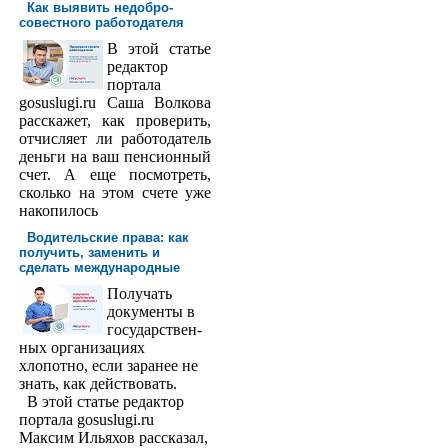
Как выявить недобро­
совестного работодателя
В этой статье
редактор
порта­ла
gosuslugi.ru Саша Волкова
расскажет, как проверить,
отчисляет ли работодатель
деньги на ваш пенсионный
счет. А еще посмотреть,
сколько на этом счете уже
накопилось
Водительские права: как
получить, заменить и
сделать международ­ные
Получать
доку­менты в
государствен­
ных организациях
хлопотно, если заранее не
знать, как действовать.
В этой статье редактор
портала gosuslugi.ru
Максим Ильяхов рассказал,