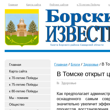
Главная
Карта сайта
Рейтинг сайтов
к 75-летию Победы
к
Газета Борского района Самарской области
В То
Главная
Блоги
Здоровье
Главная
Карта сайта
В Томске открыт 
к 70-летию Победы
Здоровье
к 75-летию Победы
к 80-летию Победы
Как предполагает администр
Мы - помним
оснащенного самым совр
значительно увеличит эффек
Общество
процессов восстановления 