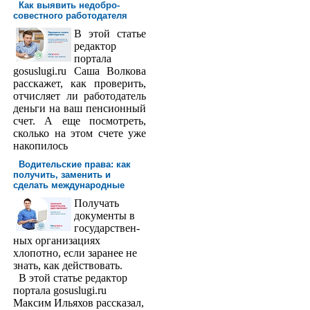
Как выявить недобро­
совестного работодателя
В этой статье
редактор
порта­ла
gosuslugi.ru Саша Волкова
расскажет, как проверить,
отчисляет ли работодатель
деньги на ваш пенсионный
счет. А еще посмотреть,
сколько на этом счете уже
накопилось
Водительские права: как
получить, заменить и
сделать международ­ные
Получать
доку­менты в
государствен­
ных организациях
хлопотно, если заранее не
знать, как действовать.
В этой статье редактор
портала gosuslugi.ru
Максим Ильяхов рассказал,