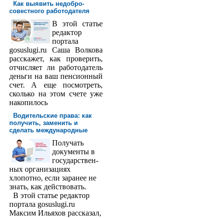
Как выявить недобро­
совестного работодателя
В этой статье
редактор
порта­ла
gosuslugi.ru Саша Волкова
расскажет, как проверить,
отчисляет ли работодатель
деньги на ваш пенсионный
счет. А еще посмотреть,
сколько на этом счете уже
накопилось
Водительские права: как
получить, заменить и
сделать международ­ные
Получать
доку­менты в
государствен­
ных организациях
хлопотно, если заранее не
знать, как действовать.
В этой статье редактор
портала gosuslugi.ru
Максим Ильяхов рассказал,