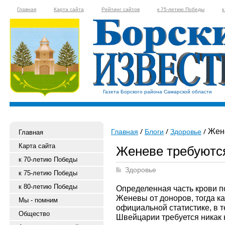
Главная
Карта сайта
Рейтинг сайтов
к 75-летию Победы
к
Газета Борского района Самарской области
Жене
Главная
Блоги
Здоровье
Главная
Карта сайта
Женеве требуютс
к 70-летию Победы
Здоровье
к 75-летию Победы
к 80-летию Победы
Определенная часть крови п
Женевы от доноров, тогда ка
Мы - помним
официальной статистике, в 
Общество
Швейцарии требуется никак 