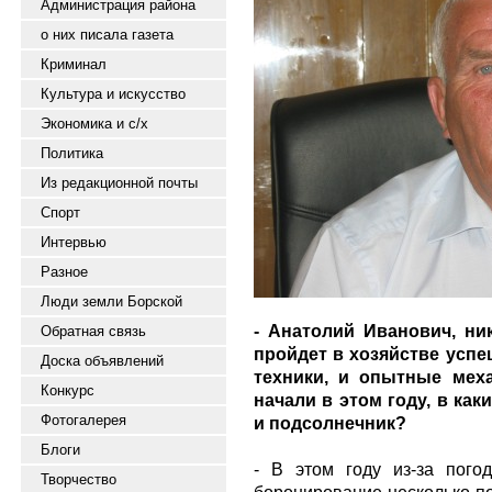
Администрация района
о них писала газета
Криминал
Культура и искусство
Экономика и с/х
Политика
Из редакционной почты
Спорт
Интервью
Разное
Люди земли Борской
- Анатолий Иванович, ни
Обратная связь
пройдет в хозяйстве успеш
Доска объявлений
техники, и опытные меха
Конкурс
начали в этом году, в ка
Фотогалерея
и подсолнечник?
Блоги
- В этом году из-за пог
Творчество