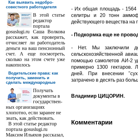
Как выявить недобро­
совестного работодателя
- Их общая площадь - 1564
В этой статье
селитры и 20 тонн аммоф
редактор
действующего вещества на г
порта­ла
gosuslugi.ru Саша Волкова
- Подкормка еще не прово
расскажет, как проверить,
отчисляет ли работодатель
- Нет. Мы заключили д
деньги на ваш пенсионный
счет. А еще посмотреть,
сельскохозяйственной авиа
сколько на этом счете уже
помощью самолетов АИ-2 у
накопилось
примерно 1300 гектаров. Л
дней. При внесении "су
Водительские права: как
получить, заменить и
затрачено в десять раз боль
сделать международ­ные
Получать
Владимир ЦИЦОРИН.
доку­менты в
государствен­
ных организациях
хлопотно, если заранее не
знать, как действовать.
Комментарии
В этой статье редактор
портала gosuslugi.ru
Максим Ильяхов рассказал,