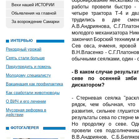
боронирование несколько по
Вехи нашей ИСТОРИИ
работы провели быстро - 
четыре трактора Т-4 и дв
Обьявления на главной
трудились в две смен
За возрождение Самарки
А.В.Андриянова, С.Г.Плато
молодого механизатора Ник
закончил Борский техникум 
ИНТЕРВЬЮ
Сев овса, ячменя, яровой
Рекордный урожай
В.Н.Власенко - С.Г.Платонов
Сеять стали больше
обычными сеялками, один - 
Предупредить и помочь
- В каком случае результат
Молодому специалисту
севе по осенней зяби
Вакцинация как профилактика
дискатором?
Как сработали животноводы
- Стерневая сеялка "раск
О ВИЧ и его лечении
рядок, чем обычная, что
Мусорная реформа в
развития, сильнее глушится
действии
результаты сева по стерне м
Но продолжу о севе. Од
ФОТОГАЛЕРЕЯ
провели сев подсолнечник
В.В.Андриянов, С.Б.Беляк