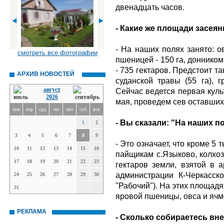
двенадцать часов.
- Какие же площади засея
- На наших полях занято: о
смотреть все фотографии
пшеницей - 150 га, донником
- 735 гектаров. Предстоит т
АРХИВ НОВОСТЕЙ
суданской травы (55 га), г
август
Сейчас ведется первая куль
2026
мая, проведем сев оставшихс
пон
втр
срд
чет
пят
суб
вск
- Вы сказали: "На наших по
1
2
3
4
5
6
7
8
9
- Это означает, что кроме 5
10
11
12
13
14
15
16
пайщикам с.Языково, колхоз
17
18
19
20
21
22
23
гектаров земли, взятой в 
администрации К-Черкасск
24
25
26
27
28
29
30
"Рабочий"). На этих площадя
31
яровой пшеницы, овса и ячме
РЕКЛАМА
- Сколько собираетесь вн