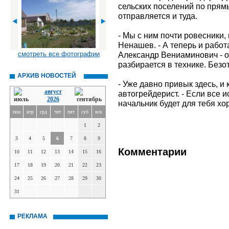
сельских поселений по прям
отправляется и туда.
- Мы с ним почти ровесники, 
Ненашев. - А теперь и работ
смотреть все фотографии
Александр Вениаминович - о
разбирается в технике. Безот
АРХИВ НОВОСТЕЙ
- Уже давно привык здесь, и
август
автогрейдерист. - Если все 
2026
начальник будет для тебя х
пон
втр
срд
чет
пят
суб
вск
1
2
3
4
5
6
7
8
9
Комментарии
10
11
12
13
14
15
16
17
18
19
20
21
22
23
24
25
26
27
28
29
30
31
РЕКЛАМА