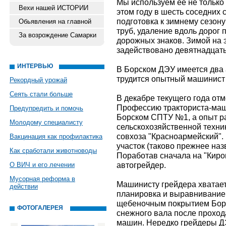
Мы используем ее не только 
Вехи нашей ИСТОРИИ
этом году в шесть соседних 
подготовка к зимнему сезон
Обьявления на главной
труб, удаление вдоль дорог 
За возрождение Самарки
дорожных знаков. Зимой на 
задействовано девятнадцать
ИНТЕРВЬЮ
В Борском ДЭУ имеется два 
трудится опытный машинист 
Рекордный урожай
Сеять стали больше
В декабре текущего года отм
Профессию тракториста-маш
Предупредить и помочь
Борском СПТУ №1, а опыт ра
Молодому специалисту
сельскохозяйственной техни
совхоза "Красноармейский".
Вакцинация как профилактика
участок (таково прежнее наз
Как сработали животноводы
Поработав сначала на "Киро
автогрейдер.
О ВИЧ и его лечении
Мусорная реформа в
Машинисту грейдера хватает
действии
планировка и выравнивание 
щебеночным покрытием Борс
ФОТОГАЛЕРЕЯ
снежного вала после прохо
машин. Нередко грейдеры Д