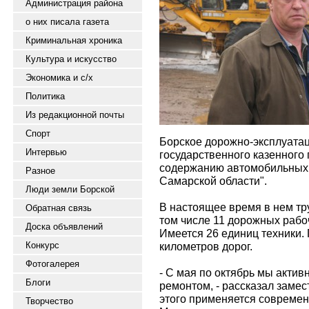
Администрация района
о них писала газета
Криминальная хроника
Культура и искусство
Экономика и с/х
Политика
Из редакционной почты
Спорт
Борское дорожно-эксплуата
Интервью
государственного казенного
содержанию автомобильных 
Разное
Самарской области".
Люди земли Борской
В настоящее время в нем тру
Обратная связь
том числе 11 дорожных рабо
Доска объявлений
Имеется 26 единиц техники.
Конкурс
километров дорог.
Фотогалерея
- С мая по октябрь мы акти
Блоги
ремонтом, - рассказал замес
этого применяется совреме
Творчество