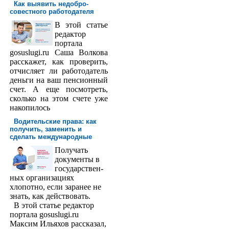
Как выявить недобро­
совестного работодателя
В этой статье
редактор
порта­ла
gosuslugi.ru Саша Волкова
расскажет, как проверить,
отчисляет ли работодатель
деньги на ваш пенсионный
счет. А еще посмотреть,
сколько на этом счете уже
накопилось
Водительские права: как
получить, заменить и
сделать международ­ные
Получать
доку­менты в
государствен­
ных организациях
хлопотно, если заранее не
знать, как действовать.
В этой статье редактор
портала gosuslugi.ru
Максим Ильяхов рассказал,