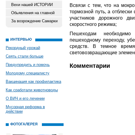
Вехи нашей ИСТОРИИ
Всвязи с тем, что на мокро
тормозной путь, а отблески
Обьявления на главной
участников дорожного дв
За возрождение Самарки
скоростного режима;
Пешеходам необходимо
пешеходному переходу, убе
ИНТЕРВЬЮ
средств. В темное время
Рекордный урожай
световозвращающие элемен
Сеять стали больше
Предупредить и помочь
Комментарии
Молодому специалисту
Вакцинация как профилактика
Как сработали животноводы
О ВИЧ и его лечении
Мусорная реформа в
действии
ФОТОГАЛЕРЕЯ