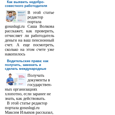
Как выявить недобро­
совестного работодателя
В этой статье
редактор
порта­ла
gosuslugi.ru Саша Волкова
расскажет, как проверить,
отчисляет ли работодатель
деньги на ваш пенсионный
счет. А еще посмотреть,
сколько на этом счете уже
накопилось
Водительские права: как
получить, заменить и
сделать международ­ные
Получать
доку­менты в
государствен­
ных организациях
хлопотно, если заранее не
знать, как действовать.
В этой статье редактор
портала gosuslugi.ru
Максим Ильяхов рассказал,