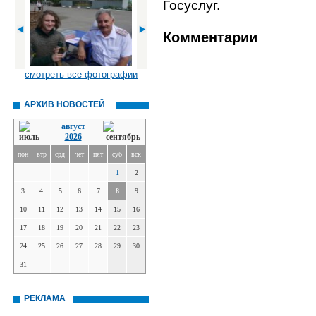
Госуслуг.
Комментарии
смотреть все фотографии
АРХИВ НОВОСТЕЙ
август
2026
пон
втр
срд
чет
пят
суб
вск
1
2
3
4
5
6
7
8
9
10
11
12
13
14
15
16
17
18
19
20
21
22
23
24
25
26
27
28
29
30
31
РЕКЛАМА