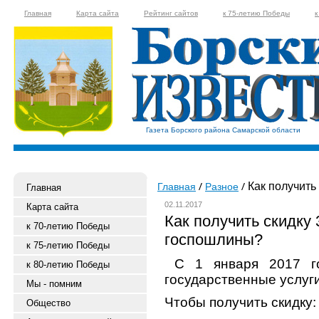
Главная
Карта сайта
Рейтинг сайтов
к 75-летию Победы
к
Газета Борского района Самарской области
Как получить
Главная
Разное
Главная
02.11.2017
Карта сайта
Как получить скидку
к 70-летию Победы
госпошлины?
к 75-летию Победы
С 1 января 2017 г
к 80-летию Победы
государственные услуг
Мы - помним
Чтобы получить скидку:
Общество