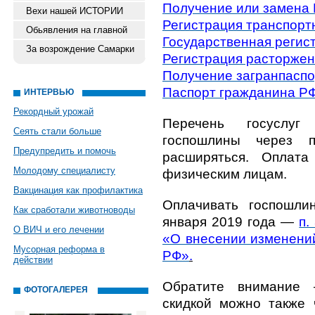
Получение или замена
Вехи нашей ИСТОРИИ
Регистрация транспорт
Обьявления на главной
Государственная регис
За возрождение Самарки
Регистрация расторжен
Получение загранпаспо
Паспорт гражданина Р
ИНТЕРВЬЮ
Рекордный урожай
Перечень госуслу
Сеять стали больше
госпошлины через 
Предупредить и помочь
расширяться. Оплата
Молодому специалисту
физическим лицам.
Вакцинация как профилактика
Оплачивать госпошли
Как сработали животноводы
января 2019 года —
п.
О ВИЧ и его лечении
«О внесении изменений
Мусорная реформа в
РФ»
.
действии
Обратите внимание 
ФОТОГАЛЕРЕЯ
скидкой можно также