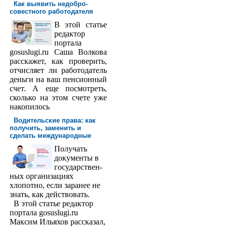
Как выявить недобро­
совестного работодателя
В этой статье
редактор
порта­ла
gosuslugi.ru Саша Волкова
расскажет, как проверить,
отчисляет ли работодатель
деньги на ваш пенсионный
счет. А еще посмотреть,
сколько на этом счете уже
накопилось
Водительские права: как
получить, заменить и
сделать международ­ные
Получать
доку­менты в
государствен­
ных организациях
хлопотно, если заранее не
знать, как действовать.
В этой статье редактор
портала gosuslugi.ru
Максим Ильяхов рассказал,