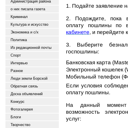
Администрация района
1. Подайте заявление на
о них писала газета
Криминал
2. Подождите, пока 
Культура и искусство
оплату пошлины по 
кабинете
, и перейдите 
Экономика и с/х
Политика
3. Выберите безна
Из редакционной почты
госпошлины:
Спорт
Банковская карта (Maste
Интервью
Электронный кошелек 
Разное
Мобильный телефон (Ф
Люди земли Борской
Если условия соблюден
Обратная связь
оплату пошлины.
Доска объявлений
Конкурс
На данный момент
Фотогалерея
возможность электро
Блоги
услуг:
Творчество