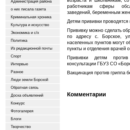
возраста и школьникам, со
Администрация района
работникам сферы обсл
о них писала газета
заведений, беременным же
Криминальная хроника
Детям прививки проводятся н
Культура и искусство
Прививку можно сделать об
Экономика и с/х
по адресу с. Борское, ул
Политика
населенных пунктов могут о
пункты и отделения врачей о
Из редакционной почты
Спорт
Прививки детям против
консультации ГБУЗ СО «Бор
Интервью
Разное
Вакцинация против гриппа б
Люди земли Борской
Обратная связь
Комментарии
Доска объявлений
Конкурс
Фотогалерея
Блоги
Творчество