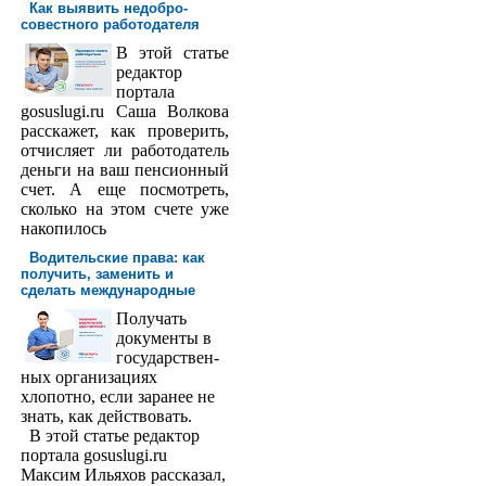
Как выявить недобро­
совестного работодателя
В этой статье
редактор
порта­ла
gosuslugi.ru Саша Волкова
расскажет, как проверить,
отчисляет ли работодатель
деньги на ваш пенсионный
счет. А еще посмотреть,
сколько на этом счете уже
накопилось
Водительские права: как
получить, заменить и
сделать международ­ные
Получать
доку­менты в
государствен­
ных организациях
хлопотно, если заранее не
знать, как действовать.
В этой статье редактор
портала gosuslugi.ru
Максим Ильяхов рассказал,