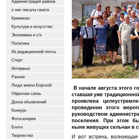
Администрация района
о них писала газета
Криминал
Культура и искусство
Экономика и с/х
Политика
Из редакционной почты
Спорт
Интервью
Разное
Люди земли Борской
В начале августа этого г
Обратная связь
ставшая уже традиционной
проявлена целеустремл
Доска объявлений
проведении этого мероп
Конкурс
руководством администра
Фотогалерея
поселения. При этом бы
ныне живущих сельчан в с
Блоги
Творчество
И вот встреча, волнующая