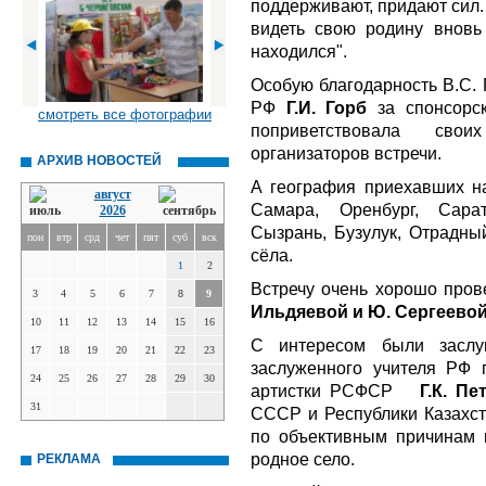
поддерживают, придают сил.
видеть свою родину вновь
находился".
Особую благодарность В.С.
РФ
Г.И. Горб
за спонсорс
смотреть все фотографии
поприветствовала сво
организаторов встречи.
АРХИВ НОВОСТЕЙ
А география приехавших на
август
Самара, Оренбург, Сарат
2026
Сызрань, Бузулук, Отрадны
пон
втр
срд
чет
пят
суб
вск
сёла.
1
2
Встречу очень хорошо пров
3
4
5
6
7
8
9
Ильдяевой и Ю. Сергеевой
10
11
12
13
14
15
16
С интересом были засл
17
18
19
20
21
22
23
заслуженного учителя РФ
24
25
26
27
28
29
30
артистки РСФСР
Г.К. Пе
31
СССР и Республики Казахст
по объективным причинам 
родное село.
РЕКЛАМА