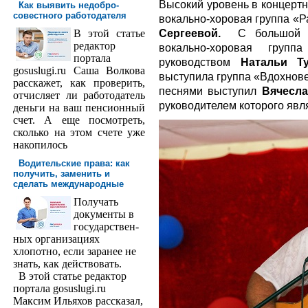
Высокий уровень в концертн
Как выявить недобро­
совестного работодателя
вокально-хоровая группа «
Сергеевой.
С большой ко
В этой статье
редактор
вокально-хоровая груп
порта­ла
руководством
Натальи Т
gosuslugi.ru Саша Волкова
выступила группа «Вдохнове
расскажет, как проверить,
песнями выступил
Вячесла
отчисляет ли работодатель
руководителем которого явл
деньги на ваш пенсионный
счет. А еще посмотреть,
сколько на этом счете уже
накопилось
Водительские права: как
получить, заменить и
сделать международ­ные
Получать
доку­менты в
государствен­
ных организациях
хлопотно, если заранее не
знать, как действовать.
В этой статье редактор
портала gosuslugi.ru
Максим Ильяхов рассказал,