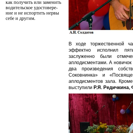
как получить или заменить
водительское удостовере­
ние и не испортить нервы
себе и другим.
В ходе торжественной ч
эффектно исполнил пят
заслуженно были отмече
аплодисментами. А новичо
два произведения собст
Соковнинка» и «Посвяще
аплодисментов зала. Кроме
выступили
Р.Я. Редичкина, 