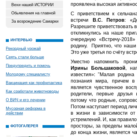
проявлена высокая активност
Вехи нашей ИСТОРИИ
Обьявления на главной
С приветствием к сельчан
встречи
В.С. Петров
:
«Д
За возрождение Самарки
Разрешите приветствовать вс
откликнулись на наше приг
очередную «Встречу-2018
ИНТЕРВЬЮ
родину. Приятно, что наши
Рекордный урожай
Это уже третья по счёту вст
Сеять стали больше
Уместно напомнить прони
Предупредить и помочь
Ирины Большаковой
, на
известия»:
"Малая родина 
Молодому специалисту
познания мира, причем в
Вакцинация как профилактика
является чувственное вос
Как сработали животноводы
родители, первые друзья 
потому что родные, сопров
О ВИЧ и его лечении
Потом наступает период лич
Мусорная реформа в
в жизни в зависимости от 
действии
устремлений. И, как правил
просторы, за пределы мало
ФОТОГАЛЕРЕЯ
до конца жизни, является ч