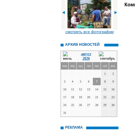
Ком
смотреть все фотографии
АРХИВ НОВОСТЕЙ
август
2026
пон
втр
срд
чет
пят
суб
вск
1
2
3
4
5
6
7
8
9
10
11
12
13
14
15
16
17
18
19
20
21
22
23
24
25
26
27
28
29
30
31
РЕКЛАМА