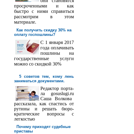
они становятся
просроченными и как
быстро с ними справиться
рассмотрим в этом
материале.
Как получить скидку 30% на
оплату госпош­лины?
С 1 января 2017
года оплачивать
пошлины на
государственные услуги
можно со скидкой 30%
5 советов тем, кому лень
заниматься документами.
Редактор порта­
ла
gosuslugi
.
ru
Саша
Волкова
рассказала, как спастись от
рутины и решать бюро­
кратические вопросы с
легкостью
Почему приходят судебные
приставы