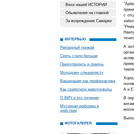
"Арб
Вехи нашей ИСТОРИИ
прини
Обьявления на главной
с отс
За возрождение Самарки
забо
"Рем
Наилу
течен
ИНТЕРВЬЮ
А во
Рекордный урожай
орга
Сеять стали больше
аспир
прие
Предупредить и помочь
темпе
Молодому специалисту
Хоро
Вакцинация как профилактика
полив
Как сработали животноводы
А и Е
О ВИЧ и его лечении
В пер
витам
Мусорная реформа в
молок
действии
Выпол
ФОТОГАЛЕРЕЯ