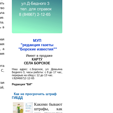
ать
тво
ала
ме.
па.
ь в
ная
МУП
ния
"редакция газеты
, а
"Борские известия""
ния
Имеет в продаже
КАРТУ
СЕЛА БОРСКОЕ
ета
Наш адрес: с.Борское, ул. Демьяна
 С,
Бедного 3, часы работы: с 8 до 17 час,
перерыв на обед с 12 до 13 час.
т.8(84667)2-12-65
тая
Редакция "БИ"
ой,
Как не просрочить штраф
ГИБДД
Какими бывают
штрафы, как