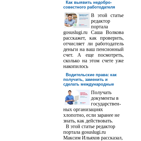
Как выявить недобро­
совестного работодателя
В этой статье
редактор
порта­ла
gosuslugi.ru Саша Волкова
расскажет, как проверить,
отчисляет ли работодатель
деньги на ваш пенсионный
счет. А еще посмотреть,
сколько на этом счете уже
накопилось
Водительские права: как
получить, заменить и
сделать международ­ные
Получать
доку­менты в
государствен­
ных организациях
хлопотно, если заранее не
знать, как действовать.
В этой статье редактор
портала gosuslugi.ru
Максим Ильяхов рассказал,