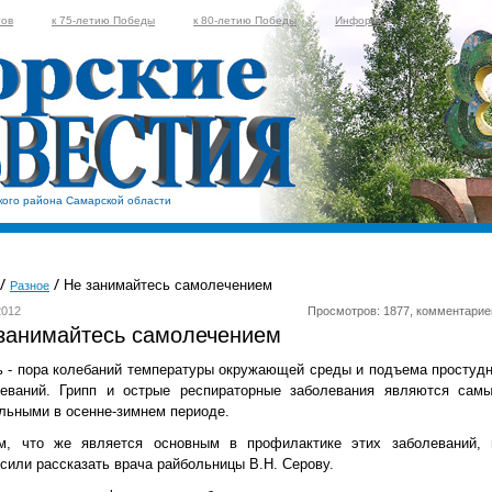
тов
к 75-летию Победы
к 80-летию Победы
Информер
кого района Самарской области
Не занимайтесь самолечением
Разное
2012
Просмотров: 1877, комментарие
занимайтесь самолечением
 - пора колебаний температуры окружающей среды и подъема простуд
леваний. Грипп и острые респираторные заболевания являются сам
льными в осенне-зимнем периоде.
м, что же является основным в профилактике этих заболеваний,
сили рассказать врача райбольницы В.Н. Серову.