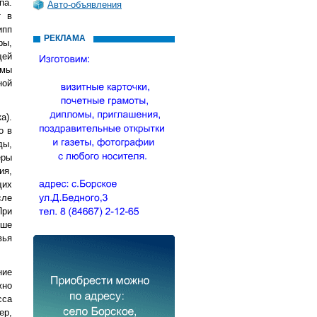
па.
Авто-объявления
т в
ипп
РЕКЛАМА
ры,
щей
омы
ной
а).
о в
ды,
еры
ия,
щих
сле
При
чше
вья
ние
жно
сса
ер,