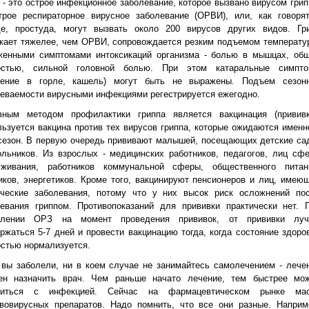
 - это острое инфекционное заболевание, которое вызвано вирусом грип
трое респираторное вирусное заболевание (ОРВИ), или, как говоря
де, простуда, могут вызвать около 200 вирусов других видов. Гр
кает тяжелее, чем ОРВИ, сопровождается резким подъемом температу
женными симптомами интоксикаций организма - болью в мышцах, об
остью, сильной головной болью. При этом катаральные симпт
шение в горле, кашель) могут быть не выражены. Подъем сезон
еваемости вирусными инфекциями регестрируется ежегодно.
вным методом профилактики гриппа является вакцинация (прививк
ьзуется вакцина против тех вирусов гриппа, которые ожидаются именн
сезон. В первую очередь прививают малышей, посещающих детские са
льников. Из взрослых - медицинских работников, педагогов, лиц сф
уживания, работников коммунальной сферы, общественного питан
иков, энергетиков. Кроме того, вакцинируют пенсионеров и лиц, имею
ические заболевания, потому что у них высок риск осложнений по
левания гриппом. Противопоказаний для прививки практически нет. 
влении ОРЗ на момент проведения прививок, от прививки лу
ржаться 5-7 дней и провести вакцинацию тогда, когда состояние здоро
стью нормализуется.
вы заболели, ни в коем случае не занимайтесь самолечением - лече
ен назначить врач. Чем раньше начато лечение, тем быстрее мо
виться с инфекцией. Сейчас на фармацевтическом рынке ма
ивовирусных препаратов. Надо помнить, что все они разные. Наприм