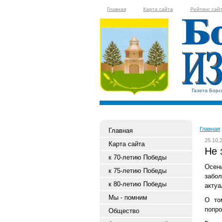
Главная
Карта сайта
Рейтинг сай
Газета Борс
Главная
Главная
25.10.
Карта сайта
Не 
к 70-летию Победы
Осень
к 75-летию Победы
забо
к 80-летию Победы
актуа
Мы - помним
О то
попро
Общество