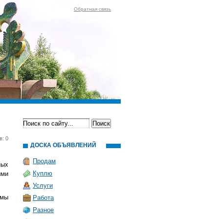
Обратная связь
в: 0
ДОСКА ОБЪЯВЛЕНИЙ
Продам
ных
Куплю
ыми
Услуги
 мы
Работа
Разное