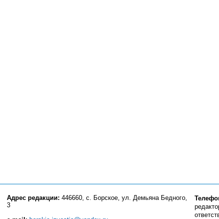
Адрес редакции:
446660, с. Борское, ул. Демьяна Бедного,
Телефо
3
редактор
ответст