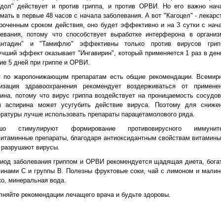
идол" действует и против гриппа, и против ОРВИ. Но его важно нач
мать в первые 48 часов с начала заболевания. А вот "Кагоцел" - лекарс
роченным сроком действия, оно будет эффективно и на 3 сутки с нач
левания, потому что способствует выработке интерферона в организ
антадин" и "Тамифлю" эффективны только против вирусов грип
чший эффект оказывает "Ингавирин", который применяется 1 раз в ден
ие 5 дней при гриппе и ОРВИ.
т по жаропонижающим препаратам есть общие рекомендации. Всемир
низация здравоохранения рекомендует воздерживаться от примене
ина, потому что вирус гриппа воздействует на проницаемость сосудов
м аспирина может усугубить действие вируса. Поэтому для сниже
ратуры лучше использовать препараты парацетамолового ряда.
шо стимулируют формирование противовирусного иммунит
итаминные препараты, благодаря антиоксидантным свойствам витамины
 разрушают вирусы.
иод заболевания гриппом и ОРВИ рекомендуется щадящая диета, бога
инами С и группы В. Полезны фруктовые соки, чай с лимоном и малин
о, минеральная вода.
няйте рекомендации лечащего врача и будьте здоровы.