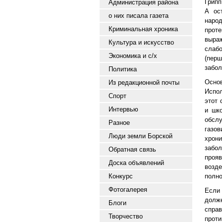
Грипп
Администрация района
А ос
о них писала газета
наро
Криминальная хроника
проте
выра
Культура и искусство
слаб
Экономика и с/х
(пер
забол
Политика
Осно
Из редакционной почты
Испол
Спорт
этот 
Интервью
и шко
обсл
Разное
газов
Люди земли Борской
хрон
забо
Обратная связь
проя
Доска объявлений
возде
Конкурс
полно
Фотогалерея
Если 
долж
Блоги
спра
Творчество
прот