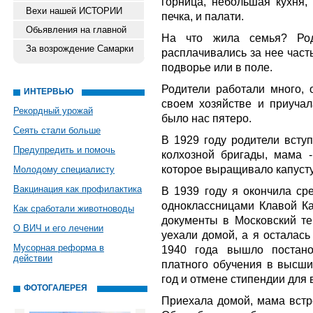
горница, небольшая кухня,
Вехи нашей ИСТОРИИ
печка, и палати.
Обьявления на главной
На что жила семья? Ро
За возрождение Самарки
расплачивались за нее част
подворье или в поле.
Родители работали много, 
ИНТЕРВЬЮ
своем хозяйстве и приучал
Рекордный урожай
было нас пятеро.
Сеять стали больше
В 1929 году родители всту
Предупредить и помочь
колхозной бригады, мама -
которое выращивало капусту
Молодому специалисту
Вакцинация как профилактика
В 1939 году я окончила ср
одноклассницами Клавой К
Как сработали животноводы
документы в Московский те
О ВИЧ и его лечении
уехали домой, а я осталась
Мусорная реформа в
1940 года вышло постано
действии
платного обучения в высши
год и отмене стипендии для 
ФОТОГАЛЕРЕЯ
Приехала домой, мама встре