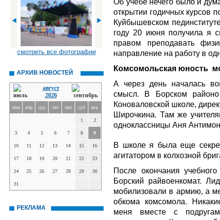
Об учебе нечего было и дума
открытии годичных курсов п
Куйбышевском пединституте.
году 20 июня получила я с
правом преподавать физи
смотреть все фотографии
направление на работу в одн
Комсомольская юность
м
АРХИВ НОВОСТЕЙ
А через день началась во
август
смысл. В Борском районо
2026
Коноваловской школе, дирек
пон
втр
срд
чет
пят
суб
вск
Широчкина. Там же учителя
1
2
одноклассницы Аня Антимо
3
4
5
6
7
8
9
В школе я была еще секре
10
11
12
13
14
15
16
агитатором в колхозной бриг
17
18
19
20
21
22
23
После окончания учебного
24
25
26
27
28
29
30
Борский райвоенкомат. Ли
31
мобилизовали в армию, а м
обкома комсомола. Никаки
РЕКЛАМА
меня вместе с подругам