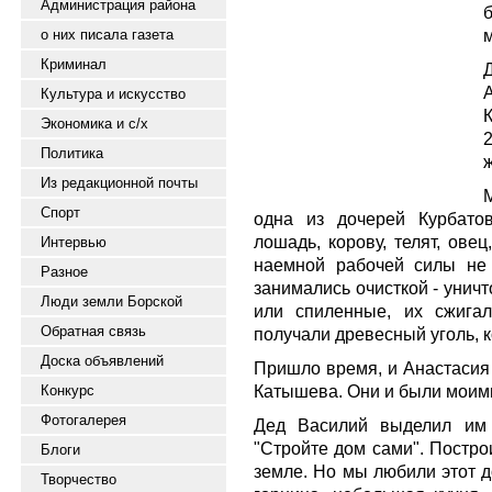
Администрация района
м
о них писала газета
Криминал
Культура и искусство
Экономика и с/х
2
Политика
ж
Из редакционной почты
Спорт
одна из дочерей Курбато
лошадь, корову, телят, ове
Интервью
наемной рабочей силы не 
Разное
занимались очисткой - унич
Люди земли Борской
или спиленные, их сжигал
Обратная связь
получали древесный уголь, 
Доска объявлений
Пришло время, и Анастасия
Катышева. Они и были моим
Конкурс
Фотогалерея
Дед Василий выделил им 
"Стройте дом сами". Постро
Блоги
земле. Но мы любили этот д
Творчество