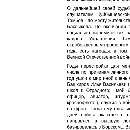
О дальнейшей своей судьб
слушателем Куйбышевской
Тамбов - по месту жительст
Баклыкова. По окончании 
социально-экономических 
кадров Управления Там
освобожденным профоргом эт
года есть награды, в том
Великой Отечественной войн
Годы перестройки для ме
числе по причинам личного 
год ушли в мир иной очень 
Башкиров Илья Васильевич -
школ г. Отрадного;
мой б
офицер, авиатор, штур
краснофлотец, служил в во
на фронт, когда ему едва и
дней войны оказался в с
направлен в высшую лет
базировалась в Борском... В