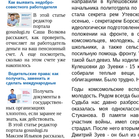
направили в Кулешовский
Как выявить недобро­
совестного работодателя
начальника политотдела по 
стала секрета
рем Утевск
В этой статье
редактор
осенью, - секретарем Борск
порта­ла
идеологически подготовлен
gosuslugi.ru Саша Волкова
положении на фронте, в с
расскажет, как проверить,
комсомольцев, молодежь, 
отчисляет ли работодатель
школьники, а также сель
деньги на ваш пенсионный
посильную помощь фронту. "
счет. А еще посмотреть,
сколько на этом счете уже
такой был девиз. Мы ходили
накопилось
Кулешовки до Зуевки - 15 
собирали теплые вещи, 
Водительские права: как
получить, заменить и
облигациями. Было трудно. 
сделать международ­ные
Годы комсомольские всп
Получать
молодость. Рядом всегда бы
доку­менты в
Судьба нас давно разбро
государствен­
ных организациях
оказалась моя однокласс
хлопотно, если заранее не
Стуканова. В памяти нав
знать, как действовать.
участник войны, имел сер
В этой статье редактор
страдал. После него вторым
портала gosuslugi.ru
Дмитрий Зуев - он был из 
Максим Ильяхов рассказал,