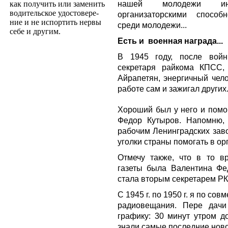
нашей молодежи инте
как получить или заменить
водительское удостовере­
организаторскими способ
ние и не испортить нервы
среди молодежи...
себе и другим.
Есть и
военная награда...
В 1945 году, после войн
секретаря райкома КПСС,
Айрапетян, энергичный чело
работе сам и зажигал других
Хороший был у него и помощ
Федор Кутыров. Напомню,
рабочим Ленинградских заво
уголки страны помогать в ор
Отмечу также, что в то в
газеты была Валентина Фе
стала вторым секретарем Р
С 1945 г. по 1950 г. я по со
радиовещания. Пере
дачи
графику: 30 минут утром д
знали самые последние новос