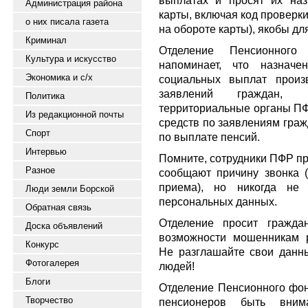
выплатах и просят их наз
Администрация района
карты, включая код проверк
о них писала газета
на обороте карты), якобы дл
Криминал
Отделение Пенсионног
Культура и искусство
напоминает, что назначе
Экономика и с/х
социальных выплат произ
заявлений граждан, 
Политика
территориальные органы ПФР
Из редакционной почты
средств по заявлениям гра
Спорт
по выплате пенсий.
Интервью
Помните, сотрудники ПФР пр
Разное
сообщают причину звонка (
приема), но никогда не
Люди земли Борской
персональных данных.
Обратная связь
Отделение просит гражда
Доска объявлений
возможности мошенникам 
Конкурс
Не разглашайте свои данны
Фотогалерея
людей!
Блоги
Отделение Пенсионного фон
Творчество
пенсионеров быть вни