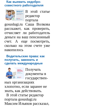
Как выявить недобро­
совестного работодателя
В этой статье
редактор
порта­ла
gosuslugi.ru Саша Волкова
расскажет, как проверить,
отчисляет ли работодатель
деньги на ваш пенсионный
счет. А еще посмотреть,
сколько на этом счете уже
накопилось
Водительские права: как
получить, заменить и
сделать международ­ные
Получать
доку­менты в
государствен­
ных организациях
хлопотно, если заранее не
знать, как действовать.
В этой статье редактор
портала gosuslugi.ru
Максим Ильяхов рассказал,