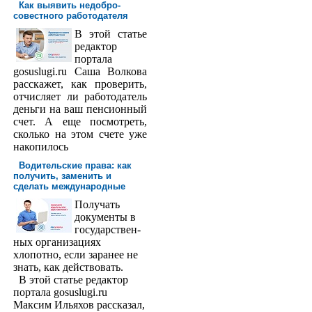
Как выявить недобро­
совестного работодателя
В этой статье
редактор
порта­ла
gosuslugi.ru Саша Волкова
расскажет, как проверить,
отчисляет ли работодатель
деньги на ваш пенсионный
счет. А еще посмотреть,
сколько на этом счете уже
накопилось
Водительские права: как
получить, заменить и
сделать международ­ные
Получать
доку­менты в
государствен­
ных организациях
хлопотно, если заранее не
знать, как действовать.
В этой статье редактор
портала gosuslugi.ru
Максим Ильяхов рассказал,