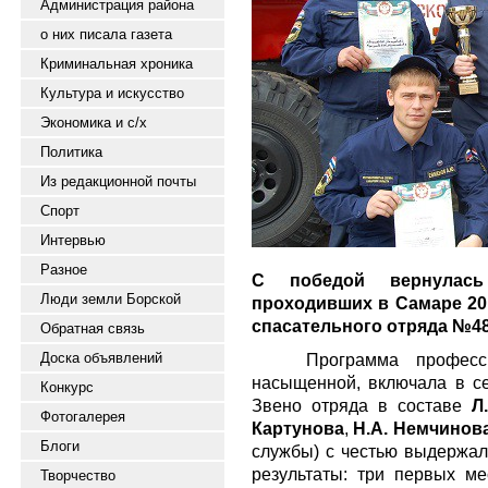
Администрация района
о них писала газета
Криминальная хроника
Культура и искусство
Экономика и с/х
Политика
Из редакционной почты
Спорт
Интервью
Разное
С победой вернулась
Люди земли Борской
проходивших в Самаре 20
спасательного отряда №48
Обратная связь
Доска объявлений
Программа професс
насыщенной, включала в с
Конкурс
Звено отряда в составе
Л
Фотогалерея
Картунова
,
Н.А. Немчинов
Блоги
службы) с честью выдержал
результаты: три первых ме
Творчество