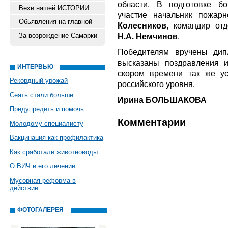
области. В подготовке б
Вехи нашей ИСТОРИИ
участие начальник пожар
Обьявления на главной
Колесников
, командир отд
За возрождение Самарки
Н.А. Немчинов
.
Победителям вручены дип
высказаны поздравления 
ИНТЕРВЬЮ
скором времени так же у
Рекордный урожай
российского уровня.
Сеять стали больше
Ирина БОЛЬШАКОВА
Предупредить и помочь
Комментарии
Молодому специалисту
Вакцинация как профилактика
Как сработали животноводы
О ВИЧ и его лечении
Мусорная реформа в
действии
ФОТОГАЛЕРЕЯ