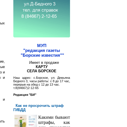
ных
МУП
"редакция газеты
"Борские известия""
ие,
Имеет в продаже
лые
КАРТУ
СЕЛА БОРСКОЕ
з и
я и
Наш адрес: с.Борское, ул. Демьяна
Бедного 3, часы работы: с 8 до 17 час,
перерыв на обед с 12 до 13 час.
т.8(84667)2-12-65
Редакция "БИ"
й и
Как не просрочить штраф
ГИБДД
Какими бывают
ыть
штрафы, как