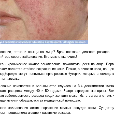
снение, пятна и прыщи на лице? Врач поставил диагноз: розацеа...
яйтесь своего заболевания. Его можно вылечить!
еа - хроническое кожное заболевание, локализующееся на лице. Пер
аком является стойкое покраснение кожи. Позже, в области носа, на щек
подбородке могут появиться ярко-розовые бугорки, которые впоследст
 нагнаиваться.
левание начинается в большинстве случаев на 3-4 десятилетии жизн
игает расцвета между 40 и 50 годами. Чаще страдают женщины. Бо
ая заболеваемость розацеа среди женщин может быть связана с тем, 
чаще мужчин обращаются за медицинской помощью.
нове заболевания лежит поражение мелких сосудов кожи. Существ
ры, предрасполагающие к развитию розацеа.