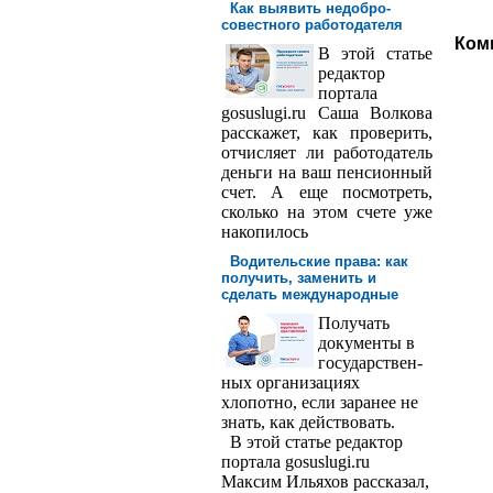
Как выявить недобро­
совестного работодателя
Ком
В этой статье
редактор
порта­ла
gosuslugi.ru Саша Волкова
расскажет, как проверить,
отчисляет ли работодатель
деньги на ваш пенсионный
счет. А еще посмотреть,
сколько на этом счете уже
накопилось
Водительские права: как
получить, заменить и
сделать международ­ные
Получать
доку­менты в
государствен­
ных организациях
хлопотно, если заранее не
знать, как действовать.
В этой статье редактор
портала gosuslugi.ru
Максим Ильяхов рассказал,