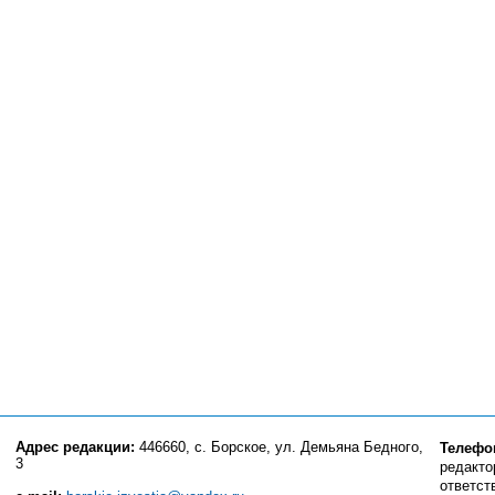
Адрес редакции:
446660, с. Борское, ул. Демьяна Бедного,
Телефо
3
редактор
ответст