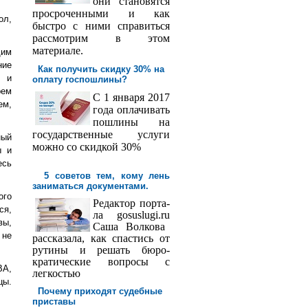
они становятся
просроченными и как
ол,
быстро с ними справиться
рассмотрим в этом
материале.
щим
ние
Как получить скидку 30% на
м и
оплату госпош­лины?
рем
С 1 января 2017
ем,
года оплачивать
пошлины на
государственные услуги
ный
можно со скидкой 30%
ы и
есь
5 советов тем, кому лень
заниматься документами.
ого
Редактор порта­
ся,
ла
gosuslugi
.
ru
вы,
Саша
Волкова
 не
рассказала, как спастись от
рутины и решать бюро­
кратические вопросы с
ВА,
легкостью
цы.
Почему приходят судебные
приставы