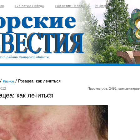
тов
к 75-летию Победы
к 80-летию Победы
Информер
кого района Самарской области
Розацеа: как лечиться
Разное
2012
Просмотров: 2491, комментарие
ацеа: как лечиться