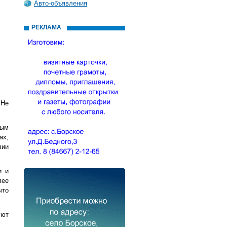
Авто-объявления
РЕКЛАМА
 Не
вым
ах,
вии
и и
лее
что
уют