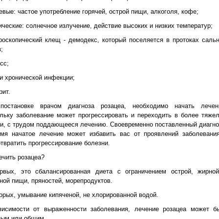
евые: частое употребление горячей, острой пищи, алкоголя, кофе;
ические: солнечное излучение, действие высоких и низких температур;
роскопический клещ - демодекс, который поселяется в протоках саль
;
есс;
ги хронической инфекции;
рит.
постановке врачом диагноза розацеа, необходимо начать лечен
льку заболевание может прогрессировать и переходить в более тяже
и, с трудом поддающееся лечению. Своевременно поставленный диагно
емя начатое лечение может избавить вас от проявлений заболевани
твратить прогрессирование болезни.
ечить розацеа?
ервых, это сбалансированная диета с ограничением острой, жирно
ной пищи, пряностей, морепродуктов.
орых, умывание кипяченой, не хлорированной водой.
висимости от выраженности заболевания, лечение розацеа может б
ным или общим.