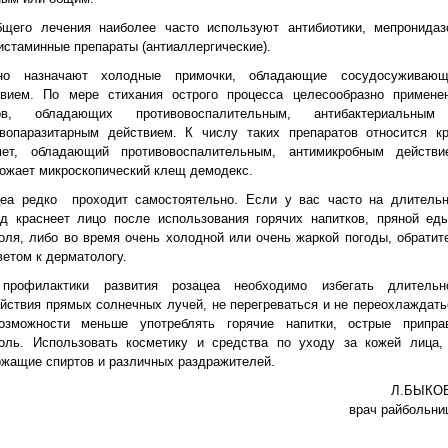
бщего лечения наиболее часто используют антибиотики, мепронидаз
истаминные препараты (антиаллергические).
но назначают холодные примочки, обладающие сосудосуживаю
твием. По мере стихания острого процесса целесообразно примене
ов, обладающих противовоспалительным, антибактериальны
ивопаразитарным действием. К числу таких препаратов относится к
мет, обладающий противовоспалительным, антимикробным действи
ожает микроскопический клещ демодекс.
цеа редко проходит самостоятельно. Если у вас часто на длитель
од краснеет лицо после использования горячих напитков, пряной ед
оля, либо во время очень холодной или очень жаркой погоды, обратит
ветом к дерматологу.
профилактики развития розацеа необходимо избегать длительн
йствия прямых солнечных лучей, не перегреваться и не переохлаждать
озможности меньше употреблять горячие напитки, острые припра
голь. Использовать косметику и средства по уходу за кожей лица,
жащие спиртов и различных раздражителей.
Л.БЫКО
врач райбольни