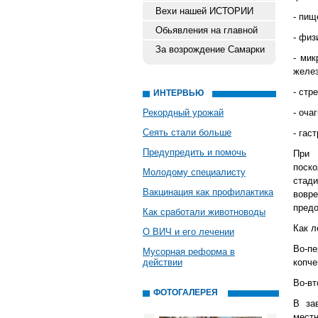
Вехи нашей ИСТОРИИ
- пищ
Обьявления на главной
- физ
За возрождение Самарки
- мик
желез
- стр
ИНТЕРВЬЮ
Рекордный урожай
- оча
Сеять стали больше
- гаст
Предупредить и помочь
При 
поско
Молодому специалисту
стади
Вакцинация как профилактика
вовр
предо
Как сработали животноводы
Как л
О ВИЧ и его лечении
Во-п
Мусорная реформа в
действии
копче
Во-вт
ФОТОГАЛЕРЕЯ
В за
мест