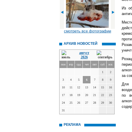
Из о
антиг
Мест
дейс
смотреть все фотографии
крем
прот
АРХИВ НОВОСТЕЙ
Роза
уничт
август
2026
Роза
пери
пон
втр
срд
чет
пят
суб
вск
алког
1
2
за со
3
4
5
6
7
8
9
Для 
10
11
12
13
14
15
16
возде
по в
17
18
19
20
21
22
23
алко
24
25
26
27
28
29
30
содер
31
РЕКЛАМА