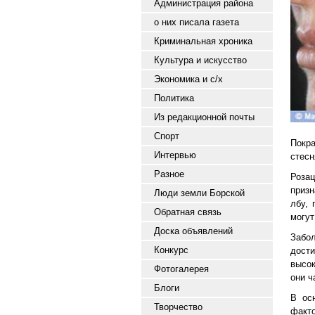
Администрация района
о них писала газета
Криминальная хроника
Культура и искусство
Экономика и с/х
Политика
Из редакционной почты
Спорт
Покра
Интервью
стесн
Разное
Розац
призн
Люди земли Борской
лбу, 
Обратная связь
могут
Доска объявлений
Забо
Конкурс
дост
высок
Фотогалерея
они 
Блоги
В ос
Творчество
факто