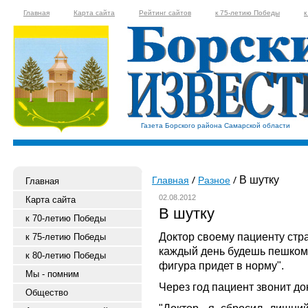
Главная
Карта сайта
Рейтинг сайтов
к 75-летию Победы
к
Газета Борского района Самарской области
В шутку
Главная
Разное
Главная
02.08.2012
Карта сайта
В шутку
к 70-летию Победы
Доктор своему пациенту ст
к 75-летию Победы
каждый день будешь пешком п
к 80-летию Победы
фигура придет в норму".
Мы - помним
Через год пациент звонит до
Общество