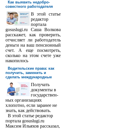
Как выявить недобро­
совестного работодателя
В этой статье
редактор
порта­ла
gosuslugi.ru Саша Волкова
расскажет, как проверить,
отчисляет ли работодатель
деньги на ваш пенсионный
счет. А еще посмотреть,
сколько на этом счете уже
накопилось
Водительские права: как
получить, заменить и
сделать международ­ные
Получать
доку­менты в
государствен­
ных организациях
хлопотно, если заранее не
знать, как действовать.
В этой статье редактор
портала gosuslugi.ru
Максим Ильяхов рассказал,