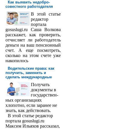
Как выявить недобро­
совестного работодателя
В этой статье
редактор
порта­ла
gosuslugi.ru Саша Волкова
расскажет, как проверить,
отчисляет ли работодатель
деньги на ваш пенсионный
счет. А еще посмотреть,
сколько на этом счете уже
накопилось
Водительские права: как
получить, заменить и
сделать международ­ные
Получать
доку­менты в
государствен­
ных организациях
хлопотно, если заранее не
знать, как действовать.
В этой статье редактор
портала gosuslugi.ru
Максим Ильяхов рассказал,