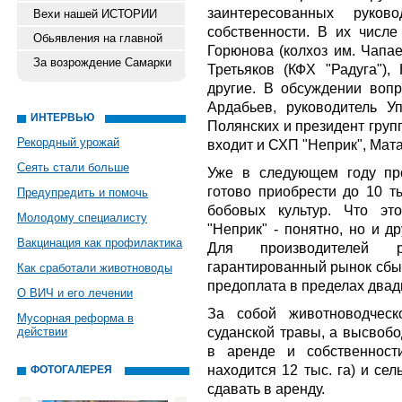
заинтересованных руков
Вехи нашей ИСТОРИИ
собственности. В их числе 
Обьявления на главной
Горюнова (колхоз им. Чапае
За возрождение Самарки
Третьяков (КФХ "Радуга"),
другие. В обсуждении вопр
Ардабьев, руководитель Уп
ИНТЕРВЬЮ
Полянских и президент груп
Рекордный урожай
входит и СХП "Неприк", Мата
Сеять стали больше
Уже в следующем году пр
готово приобрести до 10 т
Предупредить и помочь
бобовых культур. Что эт
Молодому специалисту
"Неприк" - понятно, но и д
Вакцинация как профилактика
Для производителей р
гарантированный рынок сбыт
Как сработали животноводы
предоплата в пределах двад
О ВИЧ и его лечении
За собой животноводческ
Мусорная реформа в
суданской травы, а высвоб
действии
в аренде и собственност
находится 12 тыс. га) и се
ФОТОГАЛЕРЕЯ
сдавать в аренду.