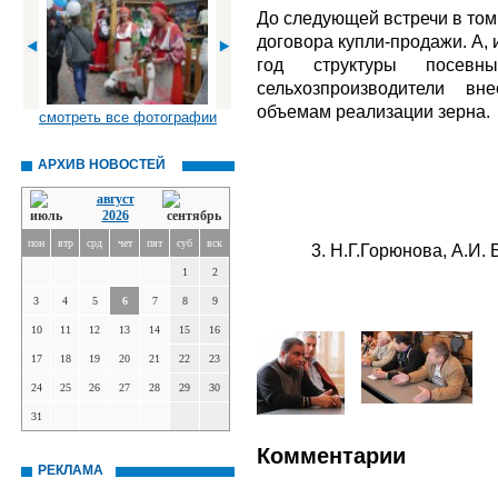
До следующей встречи в том
договора купли-продажи. А,
год структуры посевны
сельхозпроизводители в
объемам реализации зерна.
смотреть все фотографии
АРХИВ НОВОСТЕЙ
август
2026
пон
втр
срд
чет
пят
суб
вск
3. Н.Г.Горюнова, А.И.
1
2
3
4
5
6
7
8
9
10
11
12
13
14
15
16
17
18
19
20
21
22
23
24
25
26
27
28
29
30
31
Комментарии
РЕКЛАМА