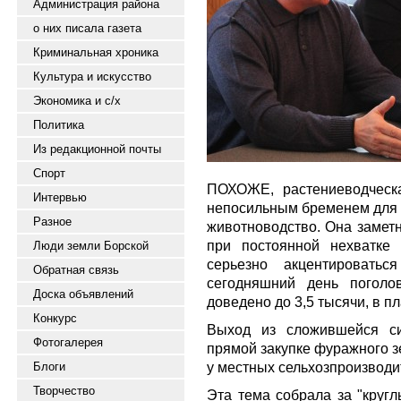
Администрация района
о них писала газета
Криминальная хроника
Культура и искусство
Экономика и с/х
Политика
Из редакционной почты
Спорт
ПОХОЖЕ, растениеводческ
Интервью
непосильным бременем для 
Разное
животноводство. Она заметн
при постоянной нехватке
Люди земли Борской
серьезно акцентироватьс
Обратная связь
сегодняшний день поголов
Доска объявлений
доведено до 3,5 тысячи, в п
Конкурс
Выход из сложившейся си
Фотогалерея
прямой закупке фуражного з
у местных сельхозпроизводи
Блоги
Творчество
Эта тема собрала за "круг