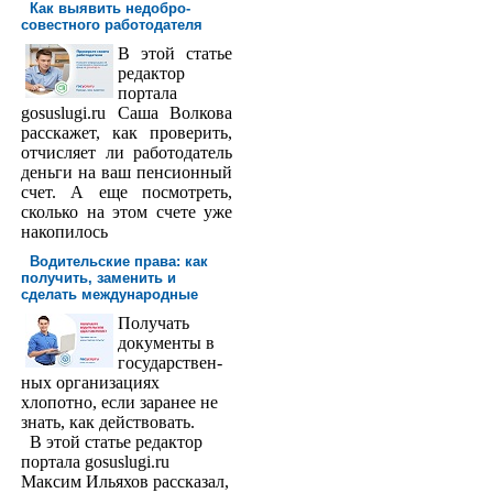
Как выявить недобро­
совестного работодателя
В этой статье
редактор
порта­ла
gosuslugi.ru Саша Волкова
расскажет, как проверить,
отчисляет ли работодатель
деньги на ваш пенсионный
счет. А еще посмотреть,
сколько на этом счете уже
накопилось
Водительские права: как
получить, заменить и
сделать международ­ные
Получать
доку­менты в
государствен­
ных организациях
хлопотно, если заранее не
знать, как действовать.
В этой статье редактор
портала gosuslugi.ru
Максим Ильяхов рассказал,