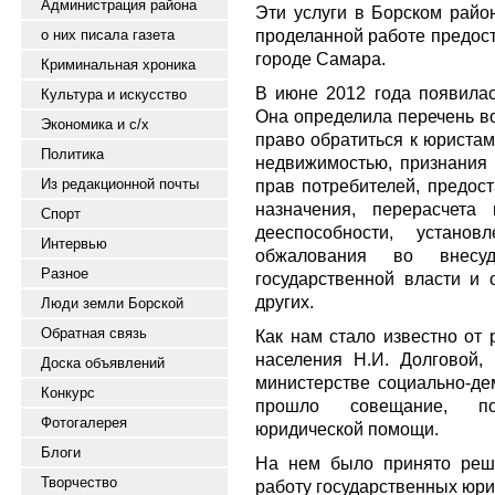
Администрация района
Эти услуги в Борском райо
проделанной работе предост
о них писала газета
городе Самара.
Криминальная хроника
В июне 2012 года появилас
Культура и искусство
Она определила перечень в
Экономика и с/х
право обратиться к юристам.
Политика
недвижимостью, признания
Из редакционной почты
прав потребителей, предос
назначения, перерасчета
Спорт
дееспособности, установ
Интервью
обжалования во внесу
Разное
государственной власти и 
других.
Люди земли Борской
Обратная связь
Как нам стало известно от
населения Н.И. Долговой,
Доска объявлений
министерстве социально-де
Конкурс
прошло совещание, по
Фотогалерея
юридической помощи.
Блоги
На нем было принято реш
Творчество
работу государственных юри