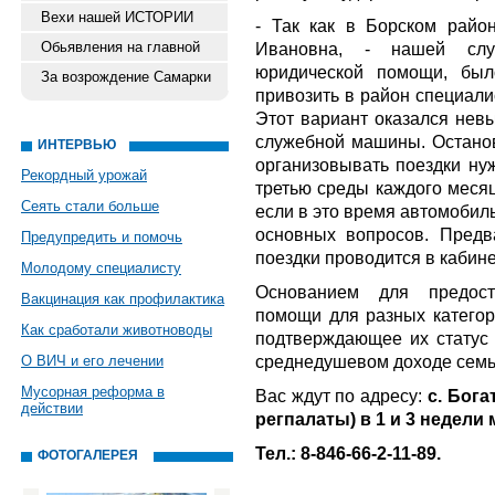
Вехи нашей ИСТОРИИ
- Так как в Борском район
Обьявления на главной
Ивановна, - нашей служ
юридической помощи, был
За возрождение Самарки
привозить в район специали
Этот вариант оказался нев
служебной машины. Останов
ИНТЕРВЬЮ
организовывать поездки н
Рекордный урожай
третью среды каждого месяц
Сеять стали больше
если в это время автомобил
основных вопросов. Предв
Предупредить и помочь
поездки проводится в кабине
Молодому специалисту
Основанием для предост
Вакцинация как профилактика
помощи для разных категор
Как сработали животноводы
подтверждающее их статус 
среднедушевом доходе семьи
О ВИЧ и его лечении
Мусорная реформа в
Вас ждут по адресу:
с. Бога
действии
регпалаты) в 1 и 3 недели м
Тел.: 8-846-66-2-11-89.
ФОТОГАЛЕРЕЯ