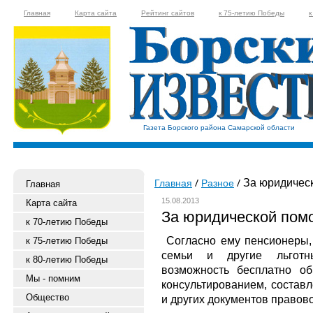
Главная
Карта сайта
Рейтинг сайтов
к 75-летию Победы
к
Газета Борского района Самарской области
За юридическ
Главная
Разное
Главная
15.08.2013
Карта сайта
За юридической помо
к 70-летию Победы
Согласно ему пенсионеры,
к 75-летию Победы
семьи и другие льготн
к 80-летию Победы
возможность бесплатно о
Мы - помним
консультированием, составл
Общество
и других документов правово