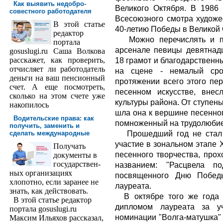
Как выявить недобро­
Великого Октября. В 1986
совестного работодателя
Всесоюзного смотра художе
В этой статье
40-летию Победы в Великой 
редактор
Можно перечислять и пер
порта­ла
арсенале певицы девятнад
gosuslugi.ru Саша Волкова
расскажет, как проверить,
18 грамот и благодарственн
отчисляет ли работодатель
на сцене - немалый сро
деньги на ваш пенсионный
протяжении всего этого пе
счет. А еще посмотреть,
песенном искусстве, внес
сколько на этом счете уже
культуры района. От ступень
накопилось
шла она к вершине песенног
Водительские права: как
помноженный на трудолюбие
получить, заменить и
Прошедший год не стал и
сделать международ­ные
участие в зональном этапе 
Получать
песенного творчества, прох
доку­менты в
государствен­
названием: "Расцвела п
ных организациях
посвященного Дню Победы
хлопотно, если заранее не
лауреата.
знать, как действовать.
В октябре того же года 
В этой статье редактор
дипломом лауреата за у
портала gosuslugi.ru
номинации "Волга-матушка" 
Максим Ильяхов рассказал,