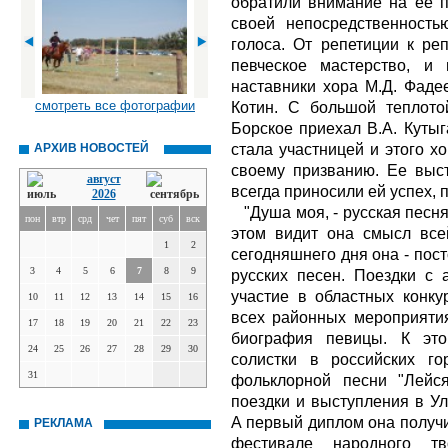
обратили внимание на ее 
своей непосредственность
голоса. От репетиции к ре
певческое мастерство, и
наставники хора М.Д. Фадее
смотреть все фотографии
Котин. С большой теплото
Борское приехал В.А. Кутыг
стала участницей и этого х
АРХИВ НОВОСТЕЙ
своему призванию. Ее выс
август
всегда приносили ей успех,
2026
"Душа моя, - русская песня"
пон
втр
срд
чет
пят
суб
вск
этом видит она смысл все
1
2
сегодняшнего дня она - пос
3
4
5
6
7
8
9
русских песен. Поездки с 
участие в областных конку
10
11
12
13
14
15
16
всех районных мероприятия
17
18
19
20
21
22
23
биография певицы. К это
24
25
26
27
28
29
30
солистки в российских г
31
фольклорной песни "Лейс
поездки и выступления в Ул
А первый диплом она получи
РЕКЛАМА
фестивале народного тв