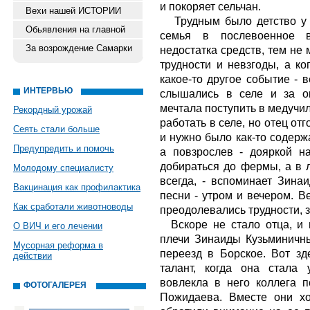
и покоряет сельчан.
Вехи нашей ИСТОРИИ
Трудным было детство у 
Обьявления на главной
семья в послевоенное в
За возрождение Самарки
недостатка средств, тем не
трудности и невзгоды, а ко
какое-то другое событие - 
ИНТЕРВЬЮ
слышались в селе и за ок
мечтала поступить в медучил
Рекордный урожай
работать в селе, но отец от
Сеять стали больше
и нужно было как-то содерж
Предупредить и помочь
а повзрослев - дояркой 
добираться до фермы, а в л
Молодому специалисту
всегда, - вспоминает Зинаи
Вакцинация как профилактика
песни - утром и вечером. В
Как сработали животноводы
преодолевались трудности, з
Вскоре не стало отца, и 
О ВИЧ и его лечении
плечи Зинаиды Кузьминичны
Мусорная реформа в
переезд в Борское. Вот зд
действии
талант, когда она стала 
вовлекла в него коллега 
ФОТОГАЛЕРЕЯ
Пожидаева. Вместе они хо