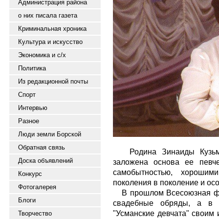
Администрация района
о них писала газета
Криминальная хроника
Культура и искусство
Экономика и с/х
Политика
Из редакционной почты
Спорт
Интервью
Разное
Люди земли Борской
Обратная связь
Родина Зинаиды Кузьмин
Доска объявлений
заложена основа ее певче
самобытностью, хорошим
Конкурс
поколения в поколение и ос
Фотогалерея
В прошлом Всесоюзная фи
Блоги
свадебные обряды, а в 
"Усманские девчата" своим 
Творчество