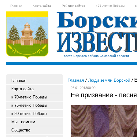
Главная
Карта сайта
Рейтинг сайтов
к 75-летию Победы
к
Газета Борского района Самарской области
Е
Главная
Люди земли Борской
Главная
26.01.201300:00
Карта сайта
Её призвание - песня
к 70-летию Победы
к 75-летию Победы
к 80-летию Победы
Мы - помним
Общество