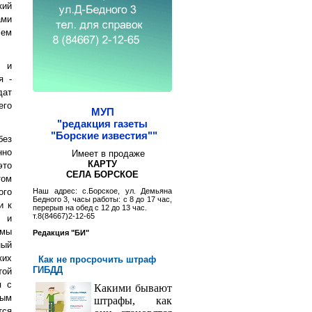
кий
ами
лем
, и
я -
дат
его
МУП
"редакция газеты
"Борские известия""
без
нно
Имеет в продаже
КАРТУ
это
СЕЛА БОРСКОЕ
том
ого
Наш адрес: с.Борское, ул. Демьяна
Бедного 3, часы работы: с 8 до 17 час,
и к
перерыв на обед с 12 до 13 час.
т.8(84667)2-12-65
, и
 мы
Редакция "БИ"
ный
ких
Как не просрочить штраф
ГИБДД
той
я с
Какими бывают
ным
штрафы, как
тся