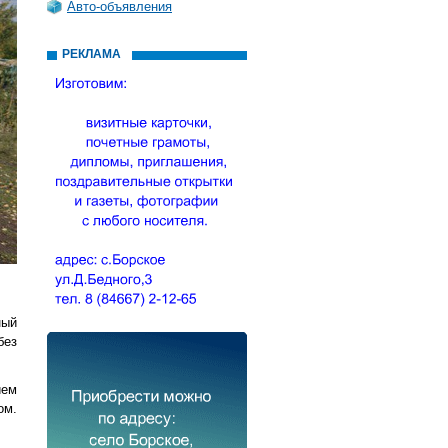
Авто-объявления
РЕКЛАМА
ный
без
ием
ом.