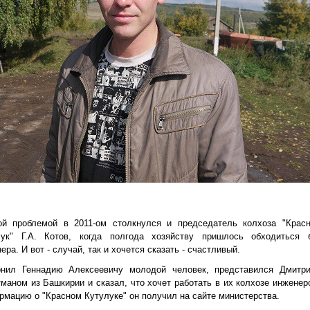
ой проблемой в 2011-ом столкнулся и председатель колхоза "Крас
лук" Г.А. Котов, когда полгода хозяйству пришлось обходиться 
ера. И вот - случай, так и хочется сказать - счастливый.
онил Геннадию Алексеевичу молодой человек, представился Дмитр
маном из Башкирии и сказал, что хочет работать в их колхозе инженер
мацию о "Красном Кутулуке" он получил на сайте министерства.