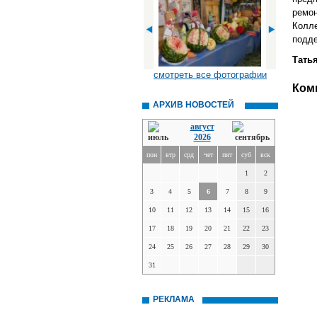
ремо
Колл
подде
Тать
смотреть все фотографии
Ком
АРХИВ НОВОСТЕЙ
август
2026
пон
втр
срд
чет
пят
суб
вск
1
2
3
4
5
6
7
8
9
10
11
12
13
14
15
16
17
18
19
20
21
22
23
24
25
26
27
28
29
30
31
РЕКЛАМА