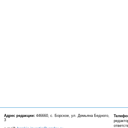
Адрес редакции:
446660, с. Борское, ул. Демьяна Бедного,
Телефо
3
редактор
ответст