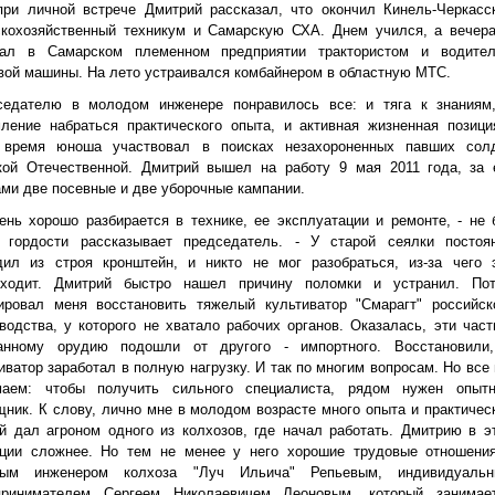
при личной встрече Дмитрий рассказал, что окончил Кинель-Черкасс
скохозяйственный техникум и Самарскую СХА. Днем учился, а вечер
тал в Самарском племенном предприятии трактористом и водите
вой машины. На лето устраивался комбайнером в областную МТС.
седателю в молодом инженере понравилось все: и тяга к знаниям
ление набраться практического опыта, и активная жизненная позици
 время юноша участвовал в поисках незахороненных павших сол
кой Отечественной. Дмитрий вышел на работу 9 мая 2011 года,
за 
ми две посевные и две уборочные кампании.
ень хорошо разбирается в технике, ее эксплуатации и ремонте, -
не 
и гордости рассказывает председатель.
- У старой сеялки постоя
дил из строя кронштейн, и никто не мог разобраться, из-за чего 
сходит. Дмитрий быстро нашел причину поломки и устранил. По
тировал меня восстановить тяжелый культиватор "Смарагт" российск
водства, у которого не хватало рабочих органов. Оказалась, эти част
анному орудию подошли от другого - импортного. Восстановили
иватор заработал в полную нагрузку. И так по многим вопросам. Но все
маем: чтобы получить сильного специалиста, рядом нужен опыт
ник. К слову, лично мне в молодом возрасте много опыта и практичес
й дал агроном одного из колхозов, где начал работать. Дмитрию в э
ации сложнее. Но тем не менее у него хорошие трудовые отношени
ным инженером колхоза "Луч Ильича" Репьевым, индивидуаль
принимателем Сергеем Николаевичем Леоновым, который занимае