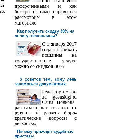
они становятся
ся.
просроченными и как
ько
быстро с ними справиться
рассмотрим в этом
материале.
Как получить скидку 30% на
оплату госпош­лины?
С 1 января 2017
года оплачивать
пошлины на
государственные услуги
можно со скидкой 30%
5 советов тем, кому лень
заниматься документами.
Редактор порта­
ла
gosuslugi
.
ru
Саша
Волкова
рассказала, как спастись от
рутины и решать бюро­
кратические вопросы с
легкостью
Почему приходят судебные
приставы