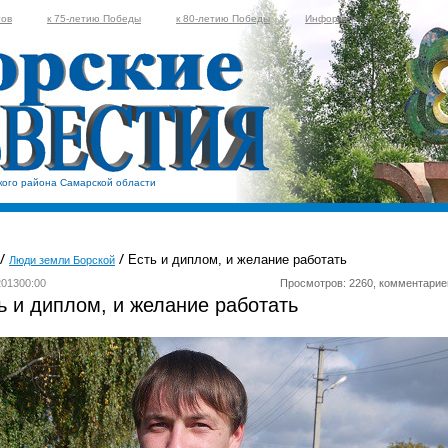
тов
к 75-летию Победы
к 80-летию Победы
Информер
кого района Самарской области
Есть и диплом, и желание работать
Люди земли Борской
201300:00
Просмотров: 2260, комментарие
ь и диплом, и желание работать