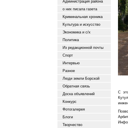
Администрация района
о них писала газета
Криминальная хроника
Культура и искусство
Экономика и с/х
Политика
Из редакционной почты
Спорт
Интервью
Разное
Люди земли Борской
Обратная связь
С эт
Доска объявлений
Куту
Конкурс
инжен
Фотогалерея
Позв
Арбит
Блоги
Инфор
Творчество