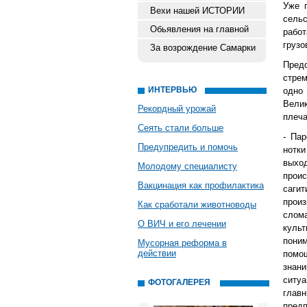
Уже 
Вехи нашей ИСТОРИИ
сель
Обьявления на главной
рабо
грузо
За возрождение Самарки
Пред
стрем
ИНТЕРВЬЮ
одно
Вели
Рекордный урожай
плеча
Сеять стали больше
- Пар
Предупредить и помочь
нотк
выхо
Молодому специалисту
прои
Вакцинация как профилактика
саги
произ
Как сработали животноводы
слом
О ВИЧ и его лечении
культ
пони
Мусорная реформа в
действии
помощ
знани
ситу
ФОТОГАЛЕРЕЯ
глав
пред