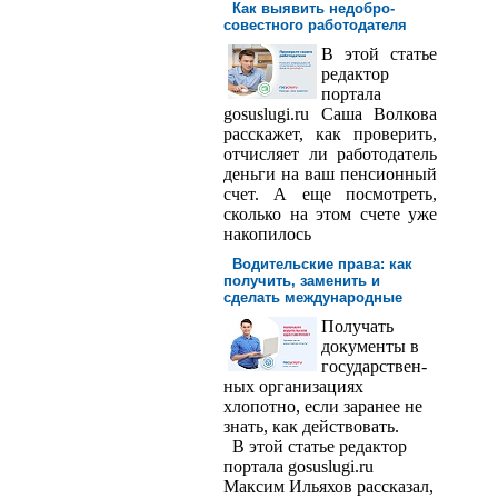
Как выявить недобро­
совестного работодателя
В этой статье
редактор
порта­ла
gosuslugi.ru Саша Волкова
расскажет, как проверить,
отчисляет ли работодатель
деньги на ваш пенсионный
счет. А еще посмотреть,
сколько на этом счете уже
накопилось
Водительские права: как
получить, заменить и
сделать международ­ные
Получать
доку­менты в
государствен­
ных организациях
хлопотно, если заранее не
знать, как действовать.
В этой статье редактор
портала gosuslugi.ru
Максим Ильяхов рассказал,