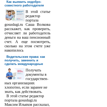
Как выявить недобро­
совестного работодателя
В этой статье
редактор
порта­ла
gosuslugi.ru Саша Волкова
расскажет, как проверить,
отчисляет ли работодатель
деньги на ваш пенсионный
счет. А еще посмотреть,
сколько на этом счете уже
накопилось
Водительские права: как
получить, заменить и
сделать международ­ные
Получать
доку­менты в
государствен­
ных организациях
хлопотно, если заранее не
знать, как действовать.
В этой статье редактор
портала gosuslugi.ru
Максим Ильяхов рассказал,