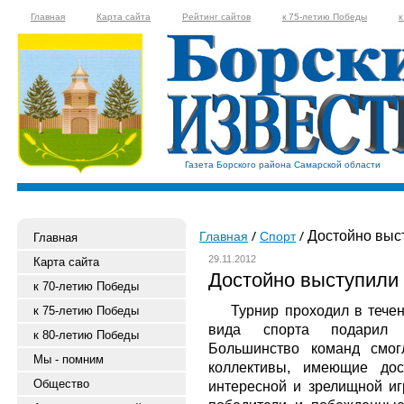
Главная
Карта сайта
Рейтинг сайтов
к 75-летию Победы
к
Газета Борского района Самарской области
Достойно выст
Главная
Спорт
Главная
29.11.2012
Карта сайта
Достойно выступили 
к 70-летию Победы
Турнир проходил в течен
к 75-летию Победы
вида спорта подарил 
к 80-летию Победы
Большинство команд смог
Мы - помним
коллективы, имеющие дос
Общество
интересной и зрелищной игр