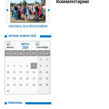
Комментарии
смотреть все фотографии
АРХИВ НОВОСТЕЙ
август
2026
пон
втр
срд
чет
пят
суб
вск
1
2
3
4
5
6
7
8
9
10
11
12
13
14
15
16
17
18
19
20
21
22
23
24
25
26
27
28
29
30
31
РЕКЛАМА