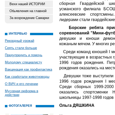
сборная Гвардейской шк
Вехи нашей ИСТОРИИ
усманского филиала БСОШ
Обьявления на главной
алексеевские спортсмен
За возрождение Самарки
лидерами стали гвардейские
Борские ребята при
соревнований "Мини-футбо
ИНТЕРВЬЮ
девушки и юноши демонс
Рекордный урожай
кожаным мячом. У многих ре
Сеять стали больше
Среди команд юношей I 
Предупредить и помочь
участвующие в возрастных г
1996 годов рождения. Пет
Молодому специалисту
рождения оказались на мест
Вакцинация как профилактика
Девушки тоже выступили 
Как сработали животноводы
1996 годов рождения I м
О ВИЧ и его лечении
Среди сборных 1999-2000
Мусорная реформа в
оказались спортсменки 
действии
школьницы 1997-1998 годов 
Ольга ДЯШКИНА
ФОТОГАЛЕРЕЯ