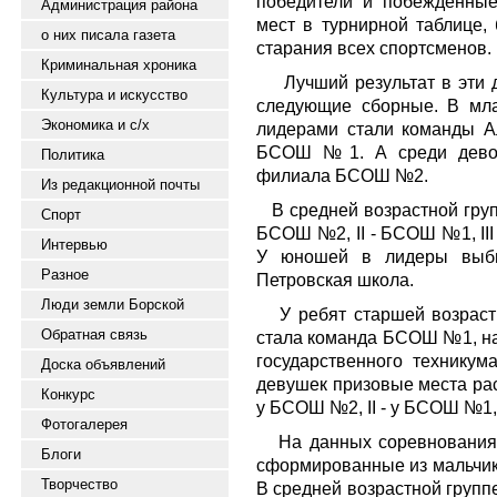
победители и побежденные
Администрация района
мест в турнирной таблице,
о них писала газета
старания всех спортсменов.
Криминальная хроника
Лучший результат в эти 
Культура и искусство
следующие сборные. В мл
Экономика и с/х
лидерами стали команды 
БСОШ №1. А среди дево
Политика
филиала БСОШ №2.
Из редакционной почты
В средней возрастной груп
Спорт
БСОШ №2, II - БСОШ №1, II
Интервью
У юношей в лидеры в
Разное
Петровская школа.
Люди земли Борской
У ребят старшей возрас
Обратная связь
стала команда БСОШ №1, на 
государственного техникума
Доска объявлений
девушек призовые места рас
Конкурс
у БСОШ №2, II - у БСОШ №1, 
Фотогалерея
На данных соревнования
Блоги
сформированные из мальчик
Творчество
В средней возрастной групп