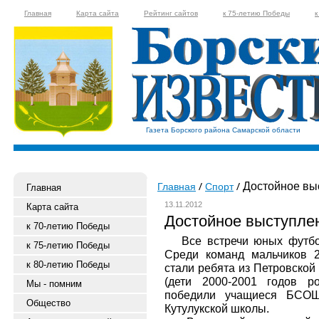
Главная
Карта сайта
Рейтинг сайтов
к 75-летию Победы
к
Газета Борского района Самарской области
Достойное вы
Главная
Спорт
Главная
13.11.2012
Карта сайта
Достойное выступле
к 70-летию Победы
Все встречи юных футбол
к 75-летию Победы
Среди команд мальчиков 
к 80-летию Победы
стали ребята из Петровской
(дети 2000-2001 годов р
Мы - помним
победили учащиеся БСО
Общество
Кутулукской школы.