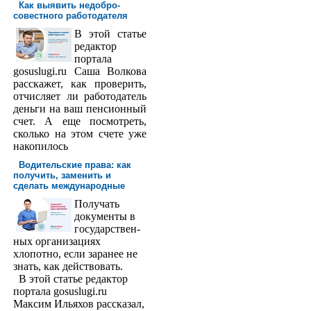
Как выявить недобро­
совестного работодателя
В этой статье
редактор
порта­ла
gosuslugi.ru Саша Волкова
расскажет, как проверить,
отчисляет ли работодатель
деньги на ваш пенсионный
счет. А еще посмотреть,
сколько на этом счете уже
накопилось
Водительские права: как
получить, заменить и
сделать международ­ные
Получать
доку­менты в
государствен­
ных организациях
хлопотно, если заранее не
знать, как действовать.
В этой статье редактор
портала gosuslugi.ru
Максим Ильяхов рассказал,