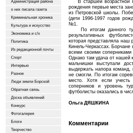
В старшей возрастной гр
Администрация района
рождения первые места зан
о них писала газета
из Петровской школы. Поб
Криминальная хроника
(дети 1996-1997 годов ро
№1.
Культура и искусство
По итогам данного турн
Экономика и с/х
результативных футболис
которая представляла наш 
Политика
Кинель-Черкассах. Борчане 
Из редакционной почты
всеми своими соперниками 
Однако там удача от нашей 
Спорт
мальчишки выступали дос
Интервью
выдержать напора команд, 
Разное
не смогли. По итогам соре
место. Хотя если учесть
Люди земли Борской
соперников и уровень тур
Обратная связь
футболисты оказались в чис
Доска объявлений
Ольга ДЯШКИНА
Конкурс
Фотогалерея
Блоги
Комментарии
Творчество